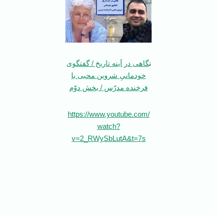
ن
گاهی در آینه تاریخ / گفتگوی
خودمانیِ شروین محبی با
فرخنده مدرّس / بخش دوّم
https://www.youtube.com/
watch?
v=2_RWySbLutA&t=7s