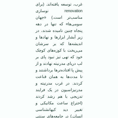
غرب، توسعه يافته‌اند. (برای
renovation نوسازی
مناسب‌تر است.) «جهان
سومی‌ها» که تنها در دهه
پنجاه چنين ناميده شدند، در
زير آبشار ابزارها و نهادها و
انديشه‌ها که بر سرشان
می‌ريخت با کوزه‌های کوچک
خود که تهی نيز نبود پای بر
لب دريای مدرنيته نهادند و از
پيش پا افتاده‌ترها برداشتند و
تا مدت‌ها به همان قناعت
کردند. در غرب مدرنيته و
مدرنيزاسيون در يک فرايند
تدريجی با هم رشد کردند
(اختراع ساعت مکانيکی و
تغيير ديد کيهانشناسی
انسان.) در جامعه‌های سنتی