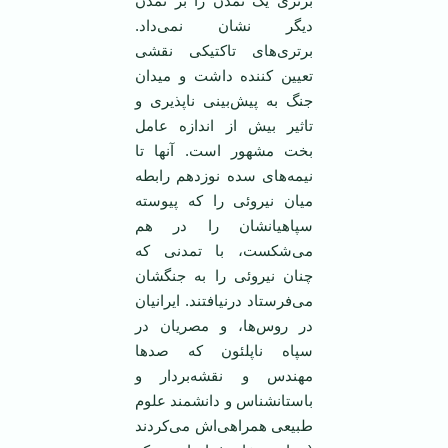
برتری يک تمدن را بر تمدن
ديگر نشان نمی‌داد.
برتری‌های تاکتيکی نقشی
تعيين کننده داشت و ميدان
جنگ به پيش‌بينی ناپذيری و
تاثير بيش از اندازه عامل
بخت مشهور است. آنها تا
نيمه‌های سده نوزدهم رابطه
ميان نيروئی را که پيوسته
سپاهيانشان را در هم
می‌شکست، با تمدنی که
چنان نيروئی را به جنگشان
می‌فرستاد درنيافتند. ايرانيان
در روس‌ها، و مصريان در
سپاه ناپلئون که صدها
مهندس و نقشه‌بردار و
باستانشناس و دانشمند علوم
طبيعی همراهی‌اش می‌کردند