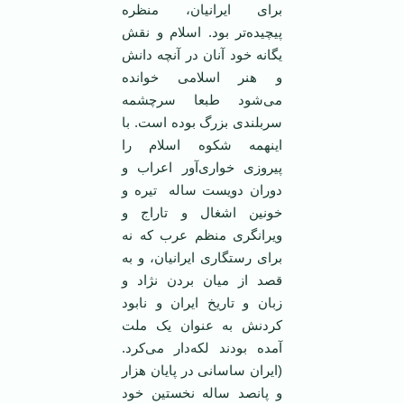
برای ايرانيان، منظره
پيچيده‌تر بود. اسلام و نقش
يگانه خود آنان در آنچه دانش
و هنر اسلامی خوانده
می‌شود طبعا سرچشمه
سربلندی بزرگ بوده است. با
اينهمه شکوه اسلام را
پيروزی خواری‌آور اعراب و
دوران دويست ساله تيره و
خونين اشغال و تاراج و
ويرانگری منظم عرب که نه
برای رستگاری ايرانيان، و به
قصد از ميان بردن نژاد و
زبان و تاريخ ايران و نابود
کردنش به عنوان يک ملت
آمده بودند لکه‌دار می‌کرد.
(ايران ساسانی در پايان هزار
و پانصد ساله نخستين خود