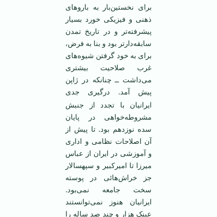
برای نخستين‌بار به باروهای
ذهنی و فيزيکی خورد بسيار
پيشرفته‌تر و در تاريخ تمدن
سابقه‌دارتر بود و بنا به فرض،
برای به خود گرفتن شيوه‌های
غرب صلاحيت بيشتری
می‌داشت ــ چنانکه در ژاپن
پيش آمد.
درگيری جدی
ايرانيان با تجدد از جنبش
مشروطه‌خواهی در پايان
سده نوزدهم بود. تا پيش از
آن اصلاحات نظامی و اداری
و آموزشی در ايران از عباس
ميرزا تا اميرکبير و سپهسالار
جز خراش‌هائی در پوسته
سخت جامعه نمی‌بود.
ايرانيان هنوز نمی‌توانستند
عينک هزار و چند صد ساله را