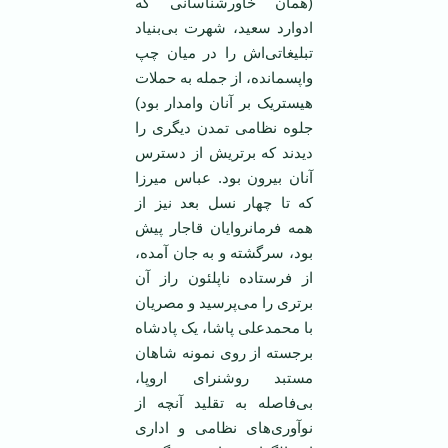
(همان خاورشناسانی که
ادوارد سعيد، شهرت بی‌بنياد
تبليغاتی‌اش را در ميان چپ
واپسمانده، از جمله به حملات
هيستريک بر آنان وامدار بود)
جلوه نظامی تمدن ديگری را
ديدند که برتريش از دسترس
آنان بيرون بود. عباس ميرزا
که تا چهار نسل بعد نيز از
همه فرمانروايان قاجار پيش
بود، سرگشته و به جان آمده،
از فرستاده ناپلئون راز آن
برتری را می‌پرسيد و مصريان
با محمدعلی پاشا، يک پادشاه
برجسته از روی نمونه شاهان
مستبد روشنرای اروپا،
بی‌فاصله به تقليد آنچه از
نوآوری‌های نظامی و اداری