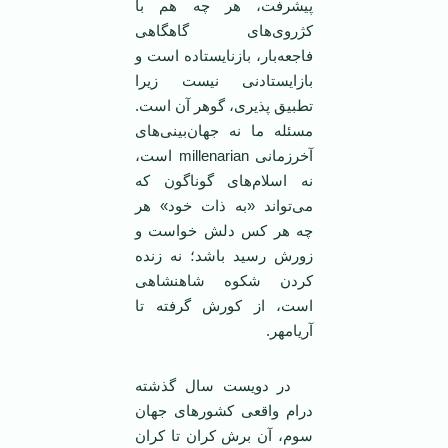
پيشرفت، هر چه هم با
کژروی‌های گاهگاهی
فاجعه‌بار، بازنايستاده است و
بازايستادنی نيست زيرا
تطبيق پذيری، گوهر آن است.
مسئله ما نه جهان‌بينی‌های
آخرزمانی millenarian است،
نه اسلام‌های گوناگون که
می‌تواند «به ذات خود» هر
چه هر کس دلش خواست و
زورش رسيد باشد؛ نه زنده
کردن شکوه شاهنشاهی
است، از کورش گرفته تا
آريامهر.
در دويست سال گذشته
درام واقعی کشورهای جهان
سوم، آن برش کران تا کران