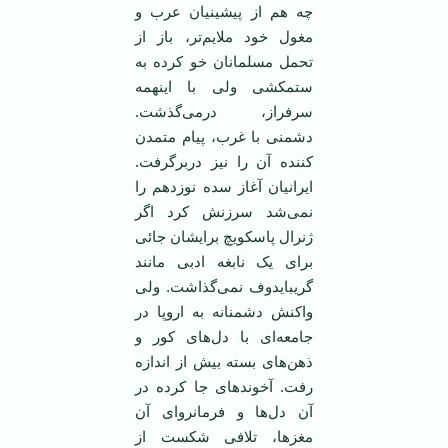
چه هم از پيشينيان عرب و
مغول خود ملايم‌تر، باز از
تحمل مسلمانان خو کرده به
ستمکشی ولی با اينهمه
سرفراز، درمی‌گذشت.
دشمنی با غرب، پيام متمدن
کننده آن را نيز دربرگرفت.
ايرانيان آغاز سده نوزدهم را
نمی‌شد سرزنش کرد اگر
ژنرال پاسکويچ برايشان جائی
برای يک نابغه ادبی مانند
گريبايدوف نمی‌گذاشت. ولی
واکنش دشمنانه به اروپا در
جامعه‌ای با دل‌های کور و
ذهن‌های بسته بيش از اندازه
رفت. آخوندهای جا کرده در
آن دل‌ها و فرمانروای آن
مغزها، تلافی شکست از