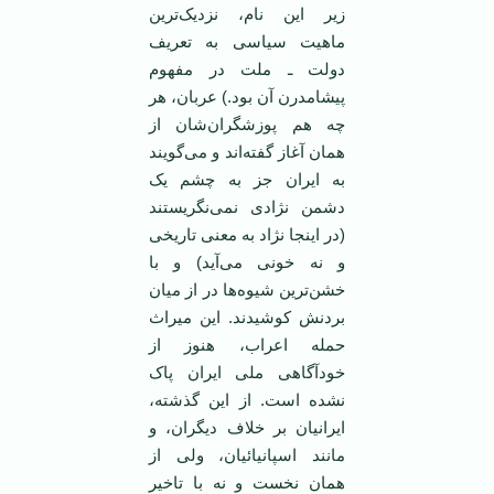
زير اين نام، نزديک‌ترين
ماهيت سياسی به تعريف
دولت ـ ملت در مفهوم
پيشامدرن آن بود.) عربان، هر
چه هم پوزشگران‌شان از
همان آغاز گفته‌اند و می‌گويند
به ايران جز به چشم يک
دشمن نژادی نمی‌نگريستند
(در اينجا نژاد به معنی تاريخی
و نه خونی می‌آيد) و با
خشن‌ترين شيوه‌ها در از ميان
بردنش کوشيدند. اين ميراث
حمله اعراب، هنوز از
خودآگاهی ملی ايران پاک
نشده است. از اين گذشته،
ايرانيان بر خلاف ديگران، و
مانند اسپانيائيان، ولی از
همان نخست و نه با تاخير