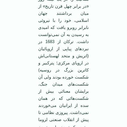
«در برابر چهل قرن تاريخ» از
ميان برداشتند جهان
اسلامی، خود را با نيروئی
نابرابر روبرو يافت که اميدی
به رسيدن به آن نمی‌توانست
داشت. ترکان از 1683 در
نبردهای پياپی از اروپائيان
(اتريش و متحد لهستانی‌اش
در اروپای مرکزی؛ پترکبير و
کاترين بزرگ در روسيه)
شکست خورده بودند ولی آن
شکست‌های ميدان جنگ،
برايشان معنائی بيش از
شکست‌هائی که در همان
سده از ايرانيان می‌خوردند
نمی‌داشت. پيروزی نظامی تا
پيش از انقلاب صنعتی
لزوما