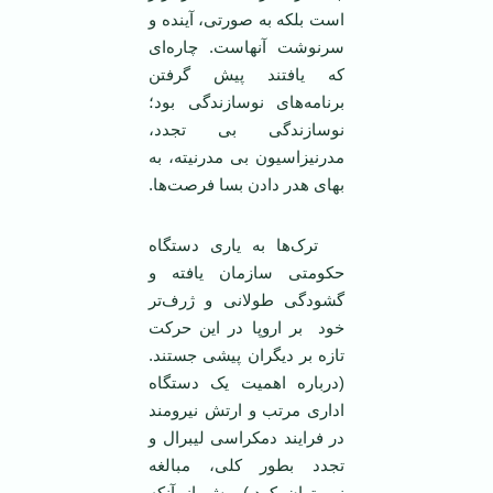
است بلکه به صورتی، آينده و
سرنوشت آنهاست. چاره‌ای
که يافتند پيش گرفتن
برنامه‌های نوسازندگی بود؛
نوسازندگی بی‌ تجدد،
مدرنيزاسيون بی مدرنيته، به
بهای هدر دادن بسا فرصت‌ها.
ترک‌ها به ياری دستگاه
حکومتی سازمان يافته و
گشودگی طولانی و ژرف‌تر
خود بر اروپا در اين حرکت
تازه بر ديگران پيشی جستند.
(درباره اهميت يک دستگاه
اداری مرتب و ارتش نيرومند
در فرايند دمکراسی ليبرال و
تجدد بطور کلی، مبالغه
نمی‌توان کرد.) پيش از آنکه