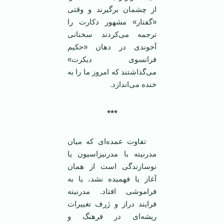
از چشمان برگيرند و وقتی
«گفتار» مشهور دکارت را
ترجمه می‌کردند سخنانی
آخوندی در دهان «حکيم
فرانسوی ديکرت»
می‌گذاشتند که امروز ما را به
خنده می‌اندازد.
***
تفاوت عمده‌ای که ميان
مدرنيته با مدرنيزاسيون يا
نوسازندگی است از همان
آغاز يا فهميده نشد، يا به
فراموشی افتاد. مدرنيته
فرايند دراز و ژرف تغييرات
ريشه‌ای در فرهنگ و