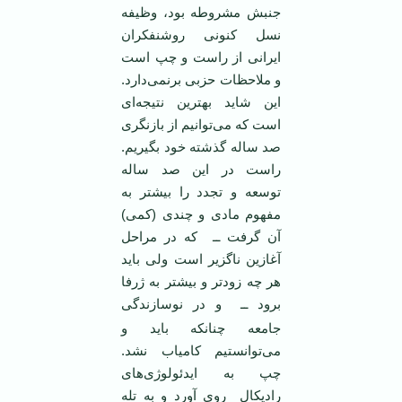
جنبش مشروطه بود، وظيفه
نسل کنونی روشنفکران
ايرانی از راست و چپ است
و ملاحظات حزبی برنمی‌دارد.
اين شايد بهترين نتيجه‌ای
است که می‌توانيم از بازنگری
صد ساله گذشته خود بگيريم.
راست در اين صد ساله
توسعه و تجدد را بيشتر به
مفهوم مادی و چندی (کمی)
آن گرفت ــ که در مراحل
آغازين ناگزير است ولی بايد
هر چه زودتر و بيشتر به ژرفا
برود
ــ و در نوسازندگی
جامعه چنانکه بايد و
می‌توانستيم کامياب نشد.
چپ به ايدئولوژی‌های
راديکال روی آورد و به تله