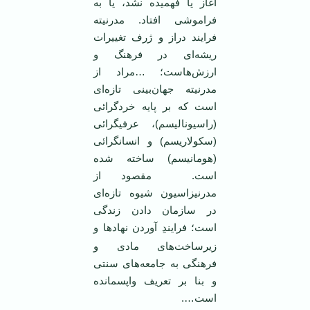
آغاز يا فهميده نشد، يا به
فراموشی افتاد. مدرنيته
فرايند دراز و ژرف تغييرات
ريشه‌ای در فرهنگ و
ارزش‌هاست؛ …مراد از
مدرنيته جهان‌بينی تازه‌ای
است که بر پايه خردگرائی
(راسيوناليسم)، عرفيگرائی
(سکولاريسم) و انسانگرائی
(هومانيسم) ساخته شده
است. مقصود از
مدرنيزاسيون شيوه تازه‌ای
در سازمان دادن زندگی
است؛ فرايندِ آوردن نهادها و
زيرساخت‌های مادی و
فرهنگی به جامعه‌های سنتی
و بنا بر تعريف واپسمانده
است….