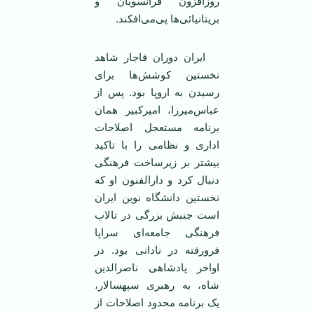
روزافزون فرانسويان و
بريتانيائی‌ها پی‌می‌افکند.
ايران دوران قاجار شاهد
نخستين کوشش‌ها برای
رسيدن به اروپا بود. پس از
عباس‌ميرزا، اميرکبير همان
برنامه مستعجل اصلاحات
اداری و نظامی را با تاکيد
بيشتر بر زيرساخت فرهنگی
دنبال کرد و دارالفنون او که
نخستين دانشگاه نوين ايران
است جنبش بزرگی در تالاب
فرهنگی جامعه‌ای سراپا
فرورفته در نادانی بود. در
اواخر پادشاهی ناصرالدين
شاه، به رهبری سپهسالار،
يک برنامه محدود اصلاحات از