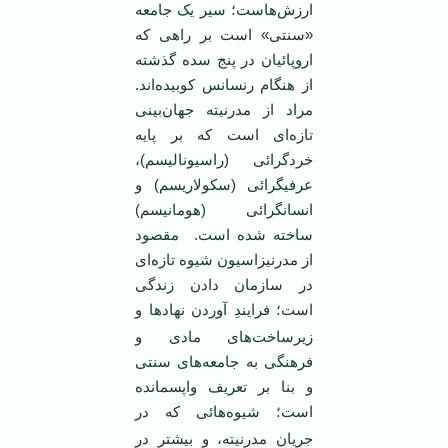
ارزش‌هاست؛ سير يک جامعه
«سنتی» است بر راهی که
اروپائيان در پنج سده گذشته
از هنگام رنسانس کوبيده‌اند.
مراد از مدرنيته جهان‌بينی
تازه‌ای است که بر پايه
خردگرائی (راسيوناليسم)،
عرفيگرائی (سکولاريسم) و
انسانگرائی (هومانيسم)
ساخته شده است. مقصود
از مدرنيزاسيون شيوه تازه‌ای
در سازمان دادن زندگی
است؛ فرايندِ آوردن نهادها و
زيرساخت‌های مادی و
فرهنگی به جامعه‌های سنتی
و بنا بر تعريف واپسمانده
است؛ شيوه‌هائی
که در
جريان مدرنيته، و بيشتر در