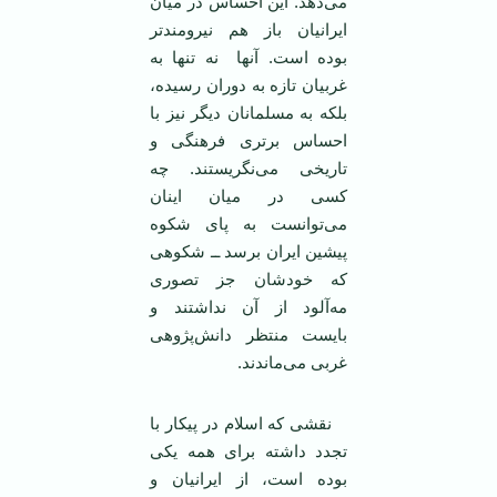
می‌دهد. اين احساس در ميان
ايرانيان باز هم نيرومندتر
بوده است. آنها نه تنها به
غربيان تازه به دوران رسيده،
بلکه به مسلمانان ديگر نيز با
احساس برتری فرهنگی و
تاريخی می‌نگريستند. چه
کسی در ميان اينان
می‌توانست به پای شکوه
پيشين ايران برسد ــ شکوهی
که خودشان جز تصوری
مه‌آلود از آن نداشتند و
بايست منتظر دانش‌پژوهی
غربی می‌ماندند.
نقشی که اسلام در پيکار با
تجدد داشته برای همه يکی
بوده است، از ايرانيان و