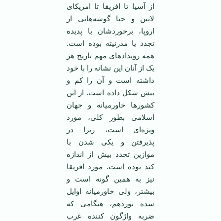
از آسيا تا افريقا تا امريکای
لاتين و حتا گوشه‌هائی از
اروپا، برخوردشان با پديده
تجدد يا مدرنيته بوده است.
همه رويدادهای مهم تاريخ هر
يک از آنان اين نشانه را با خود
داشته است و آن را کم و
بيش شکل داده است. از اين
کشورها خاورميانه و جهان
اسلامی بطور کلی، مورد
ويژه‌ای است، زيرا در
پذيرفتن و يکی شدن با
موازين تجدد بيش از اندازه
کند بوده است. مورد افريقا
نيز به همين گونه است و
بيشتر، ولی خاورميانه اوايل
سده نوزدهم، هنگامی که
ضربه واژگون کننده غرب