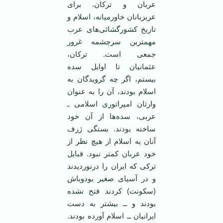
عربان و ترکان. برای
عربزبانان خاورميانه، اسلام و
تاريخ کشورگشائی‌های عرب
مهمترين سرچشمه غرور
جمعی است. ترکان،
عثمانيان تا اوايل سده
بيستم، اگر چه گرويدگان به
اسلام بودند، آن را به عنوان
وارثان امپراتوری اسلامی ـ
عربی، سده‌ها از آن خود
ساخته بودند. بستگی ژرف
آنان به اسلام از هيچ نظر از
خود عربان کمتر نبود. قبايل
ترکی که ايران را درنورديدند
و در آسيای صغير بودوباش
(سکونت) کردند فتح نشده
بودند و ــ بيشتر به دست
ايرانيان ــ اسلام آورده بودند.