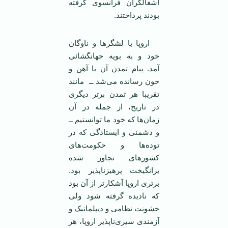
اشغالگران فرانسوی گرفته
بودند پرداختند.
اروپا با لشگرها و ناوگان
خود و به بويه جهانگشائی
آمد. پيام تمدن آن با آهن و
خون رسانده می‌شد ــ مانند
تقريبا هر تمدن برتر ديگری
در تاريخ، از جمله در آن
زمان‌ها که خود ما توانستيم ــ
و دشمنی و ايستادگی که در
توده‌ها و حکومت‌های
کشورهای تجاوز شده
برانگيخت پرهيزناپذير بود.
برتری اروپا آشکارتر از آن بود
که ناديده گرفته شود ولی
خشونت نظامی و ديپلماتيک و
آزمندی سيری‌ناپذير اروپا، هر