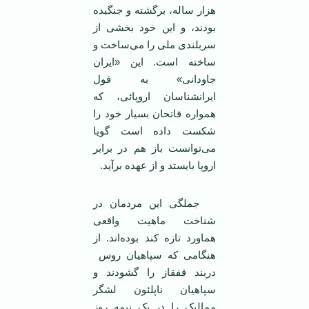
هزار ساله، برگشته و جنگيده
بودند، و اين خود بخشی از
سربلندی ملی را می‌ساخت و
ساخته است. اين «ايران
جاودانی» به قول
ايرانشناسان اروپائی، که
همواره فاتحان بسيار خود را
شکست داده است گويا
می‌توانست باز هم در برابر
اروپا بايستد و از عهده برآيد.
جملگی اين مردمان در
شناخت ماهيت واقعی
هماورد تازه کند بوده‌اند. از
هنگامی که سپاهيان روس
دربند قفقاز را گشودند و
سپاهيان ناپلئون لشگر
مماليک را در يک نيمه روز