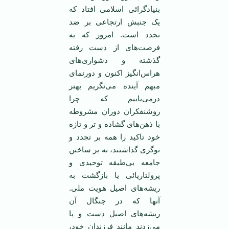
بنيادگرائی اسلامی افتاد که
يک جنبش ارتجاعی بر ضد
تجدد است. امروز که به
فرصت‌های از دست رفته
گذشته و دشواری‌های
هراس‌انگيز اکنون و دورنمای
مبهم آينده می‌نگريم بهتر
درمی‌يابيم که چرا
روشنفکران دوران مشروطه
با ذهن‌های گشاده و تر و تازه
خود تاکيد را همه بر تجدد و
نوگری گذاشتند، نه بر ساختن
جامعه بی‌طبقه توحيدی و
پرولتاريائی يا بازگشت به
ريشه‌های اصيل هويت ملی.
آنها که در چنگال آن
ريشه‌های اصيل دست و پا
می‌زدند مانند فرزندان خود،