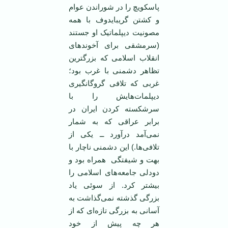
پاسکويچ را در شوراندن عوام
و کشتن گريبايدوف با همه
مصونيت ديپلماتيک او جستند
(سرمشقی برای آخوندهای
انقلاب اسلامی که بزرگترين
تظاهر دشمنی با غرب بود؛
غربی که تلافی گروگانگيری
ديپلمات‌هايش را با
سرشکسته کردن ايران در
برابر عراقی که به شمار
نمی‌آمد درآورد ــ يکی از
تلافی‌ها.) اين دشمنی ناچار با
بهت و شيفتگی همراه بود و
دودلی جامعه‌های اسلامی را
بيشتر کرد. از سوئی ياد
بزرگی گذشته نمی‌گذاشت به
آسانی به بزرگی تازه‌ای که از
هر چه پيش از خود