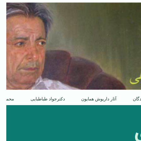
دگان
آثار داریوش همایون
دکترجواد طباطبایی
محمدعل