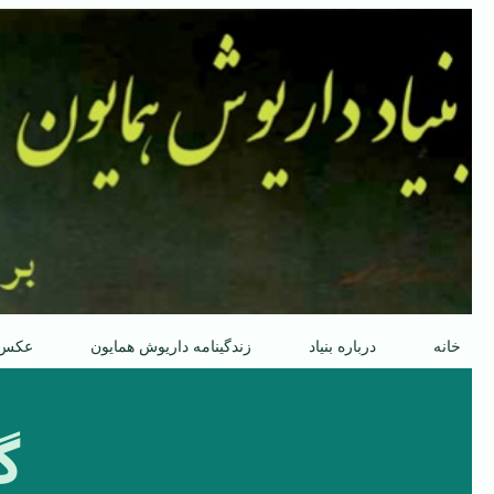
پرش
به
محتوا
خانه
درباره بنیاد
زندگینامه داریوش همایون
عکس
گ