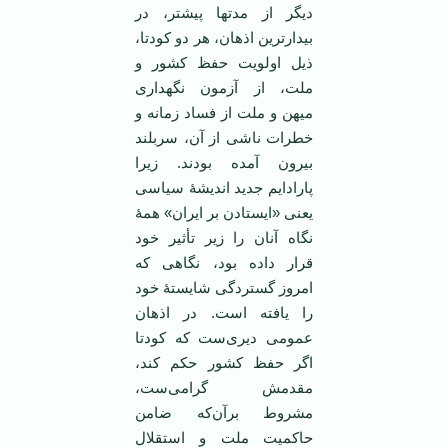
دیگر از مدتها پیشتر، در
بیدارترین اذهان، هر دو کودتا،
ذیل اولویت حفظ کشور و
ملت، از آزمون نگهداری
میهن و ملت از فساد زمانه و
خطرات ناشی از آن، سربلند
بیرون آمده بودند. زیرا
پارادایم جدید اندیشۀ سیاسی
یعنی «ایستادن بر ایران» همۀ
نگاه‌ آنان را زیر تأثیر خود
قرار داده بود، نگاهی که
امروز گستردگی شایستۀ خود
را یافته است. در اذهان
عمومی دیری‌ست که کودتا
اگر حفظ کشور حکم کند،
مقدمش گرامی‌ست،
مشروط برآن‌که ضامن
حاکمیت ملت و استقلال