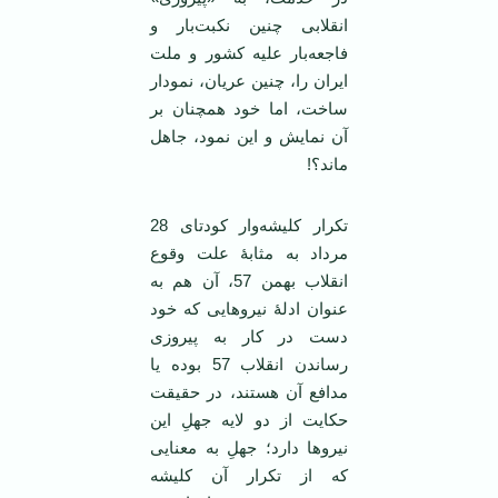
انقلابی چنین نکبت‌بار و
فاجعه‌بار علیه کشور و ملت
ایران را، چنین عریان، نمودار
ساخت، اما خود همچنان بر
آن نمایش و این نمود، جاهل
ماند؟!
تکرار کلیشه‌وار کودتای 28
مرداد به مثابۀ علت وقوع
انقلاب بهمن 57، آن هم به
عنوان ادلۀ نیروهایی که خود
دست در کار به پیروزی
رساندن انقلاب 57 بوده یا
مدافع آن هستند، در حقیقت
حکایت از دو لایه جهلِ این
نیروها دارد؛ جهلِ به معنایی
که از تکرار آن کلیشه