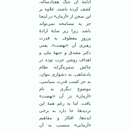
ادامۀ آن جنگ هفتادساله،
کشف کرده باشند. علاوه بر
این سخن از «آرمان» در اینجا
جز به مسامحه نمی‌تواند
باشد. زیرا زیر سایۀ ارادۀ
پرزورِ معطوف به قدرت
رهبری آن «نهضت»، یعنی
دکتر مصدق و جبهۀ ملی و
اهداف روشن حزب توده در
چالش ستیزه‌گرانه نظام
پادشاهی، به دشواری بتوان،
به جز کسب قدرت سیاسی،
موضوع دیگری به نام
«آرمان» در آن «نهضت»
یافت. اما به رغم همۀ این
تردیدها، جا دارد به برخی
ایده‌ها، افکار و مفاهیم
«آرمانی» منتسب به آن