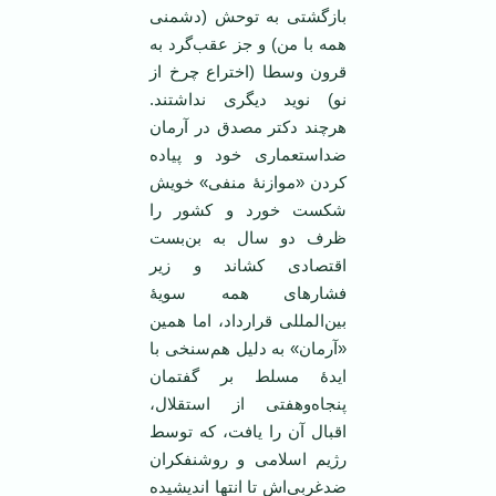
بازگشتی به توحش (دشمنی
همه با من) و جز عقب‌گرد به
قرون وسطا (اختراع چرخ از
نو) نوید دیگری نداشتند.
هرچند دکتر مصدق در آرمان
ضداستعماری خود و پیاده
کردن «موازنۀ منفی» خویش
شکست خورد و کشور را
ظرف دو سال به بن‌بست
اقتصادی کشاند و زیر
فشارهای همه سویۀ
بین‌المللی قرارداد، اما همین
«آرمان» به دلیل هم‌سنخی با
ایدۀ مسلط بر گفتمان
پنجاه‌وهفتی از استقلال،
اقبال آن را یافت، که توسط
رژیم اسلامی و روشنفکران
ضدغربی‌اش تا انتها اندیشیده