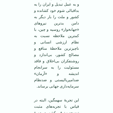
و به عمل تبدیل و ایران را به
بداقبالی شوم خود کشانده و
کشور و ملت را بار دیگر به
دامن بدترین نیروهای
«جهانخوار» روسیه و چین، با
کمترین ملاحظه نسبت به
نظام ارزشی انسانی و
ناچیزترین ملاحظۀ منافع و
مصالح کشور، بی‌اندازد و
روشنفکران بی‌اخلاق و فاقد
مسئولیت را به سرانجام
اندیشه و «آرمان»
ضدامپریالیستی و ضدنظام
سرمایه‌داری جهانی برساند.
این تجربۀ سهمگین، البته در
قیاس با تجربه‌های مثبت
توسعه و ترقی کشور در دورۀ