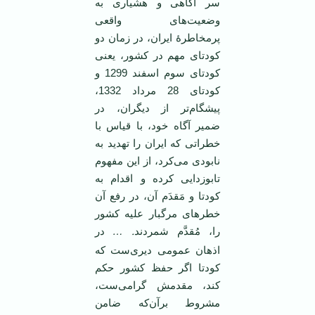
سر آگاهی و هشیاری به
وضعیت‌های واقعی
پرمخاطرۀ ایران، در زمان دو
کودتای مهم در کشور، یعنی
کودتای سوم اسفند 1299 و
کودتای 28 مرداد 1332،
پیشگام‌تر از دیگران، در
ضمیر آگاه خود، با قیاس با
خطراتی که ایران را تهدید به
نابودی می‌کرد، از این مفهوم
تابوزدایی کرده و اقدام به
کودتا و مَقدَم آن، در رفع آن
خطرهای مرگبار علیه کشور
. …
را، مُقدَّم شمردند
در
اذهان عمومی دیری‌ست که
کودتا اگر حفظ کشور حکم
کند، مقدمش گرامی‌ست،
مشروط برآن‌که ضامن