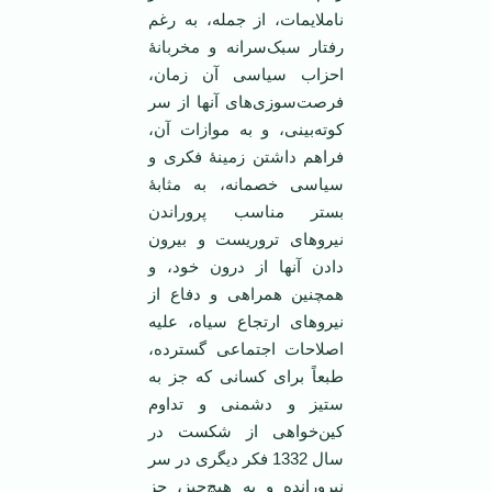
ناملایمات، از جمله، به رغم
رفتار سبک‌سرانه و مخربانۀ
احزاب سیاسی آن زمان،
فرصت‌سوزی‌های آنها از سر
کوته‌بینی، و به موازات آن،
فراهم داشتن زمینۀ فکری و
سیاسی خصمانه، به مثابۀ
بستر مناسب پروراندن
نیروهای تروریست و بیرون
دادن آنها از درون خود، و
همچنین همراهی و دفاع از
نیروهای ارتجاع سیاه، علیه
اصلاحات اجتماعی گسترده،
طبعاً برای کسانی که جز به
ستیز و دشمنی و تداوم
کین‌خواهی از شکست در
سال 1332 فکر دیگری در سر
نپرورانده و به هیچ‌چیز، جز