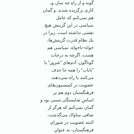
گونه و از راهِ چه سازـ وـ
كاری برگزیده شدند. و گمان
هم نمی‌كنم كه عامل
سیاسی در این گزینش‌ هیچ
نقشی نداشته است. زیرا در
یك نظامِ قدرت گزینش‌ها،
خواه–ناخواه، سیاسی هم
هست، اگرچه به درجات
گوناگون. آدم‌های ”شرور“ یا
”ناباب“ را همه جا حذف
می‌كنند یا راه نمی‌دهند.
عضویت در كمیسیون‌های
فرهنگستان دوم هم بر
اساسِ شایستگی نسبی بود و
گمان نمی‌كنم كه هرگز از
صافی ساواك می‌گذشت.
البته عضویت در شورای
فرهنگستان، به عنوانِ