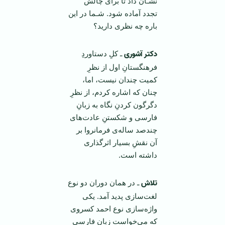
نشـان داد تا برای چالش
تجدد آماده شود. شـما در این
باره چه نظری دارید؟
دکتر آشوری
ـ كلِ دستاوردِ
فرهنگستانِ اول از نظرِ
كمیت چندان نیست، اما،
چنان كه اشاره كردم، از نظرِ
دگرگون كردنِ نگاه به زبانِ
فارسی و شكستنِ عادت‌های
چندصد ساله‌ی فرمانروا بر
آن نقشِ بسیار اثرگذاری
داشته است.
تلاش
ـ در همان دوران دو نوع
لغت‌سازی پدید آمد. یكی
واژه‌سازی نوع احمد كسروی
كه می‌خواست زبان فارسی