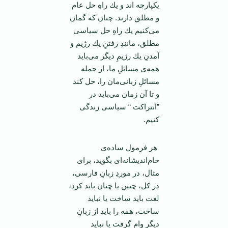
یكپارچه اند و یك راهِ حل عام
و مطلق دارند. چنان كه گمان
می‌كنیم یك راهِ حل سیاسی
مطلق، مانندِ رفتنِ یك رژیم و
آمدنِ یك رژیمِ دیگر می‌باید
همه‌ی مسائلِ ما، از جمله
مسائلِ زبانی‌مان را، حل كند
و تا آن زمان می‌باید در
”آنتراكت “ سیاسی زندگی
كنیم.
هر فرمول ساده‌ی
خام‌اندیشانه‌ای بگوید، برای
مثال، در موردِ زبانِ فارسی،
در كل، چنین یا چنان باید كرد،
لغت باید ساخت یا نباید
ساخت، همه را باید از زبانِ
دیگر وام گرفت یا نباید