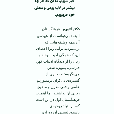
خبر شو
ی
م، نه آن كه هر چه
ب
ی
شتر در لاكِ بوم
ی
و محل
ی
خود فرورو
ی
م.
دکتر آشوری
ـ فرهنگستان
البته نمی‌توانست از عهده‌ی
آن همه وظیفه‌هایی كه
برشمردید برآید. زیرا اعضای
آن، كه همگی ادیب بودند و
زبان را از دیدگاه ادبیات كهنِ
فارسی، به‌ویژه شعر،
می‌نگریستند، خبری از
گستره‌ی بی‌كران ترمینوژیكِ
علمی و فنی مدرن و ماهیتِ
زبانی آن نداشتند. اما اهمیت
فرهنگستان اول در این است
كه، بر بنیاد روحیه‌ی
ناسیونالیستی آن دوران،