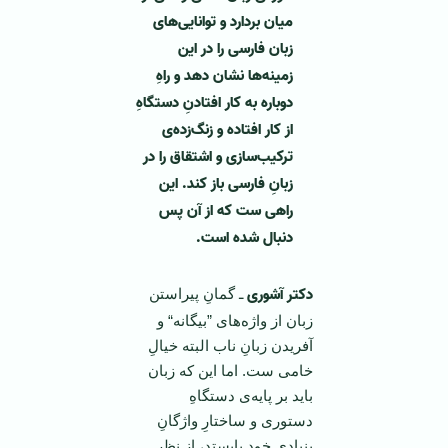
میان بردارد و توانایی‌های
زبان فارسی را در این
زمینه‌ها نشان دهد و راهِ
دوباره به كار افتادنِ دستگاهِ
از كار افتاده و زنگ‌زده‌ی
تركیب‌سازی و اشتقاق را در
زبانِ فارسی باز كند. این
راهی ست كه از آن پس
دنبال شده است.
دکتر آشوری
ـ گمانِ پیراستن
زبان از واژه‌های ”بیگانه“ و
آفریدن زبانِ ناب البته خیالِ
خامی ست. اما این كه زبان
باید بر پایه‌ی دستگاهِ
دستوری و ساختارِ واژگانِ
بنیادی خود بایستد، از نظر