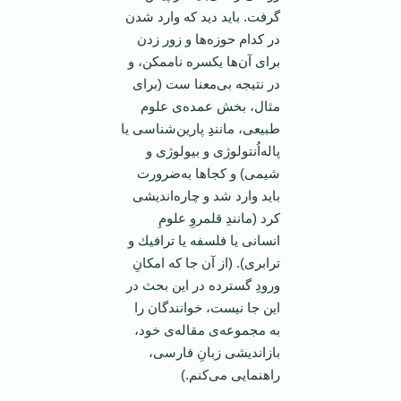
گرفت. باید دید كه وارد شدن
در كدام حوزه‌ها و زور زدن
برای آن‌ها یكسره ناممكن، و
در نتیجه بی‌معنا ست (برای
مثال، بخش عمده‌ی علوم
طبیعی، مانندِِ پارین‌شناسی یا
پاله‌اُنتولوژی و بیولوژی و
شیمی) و كجاها به‌ضرورت
باید وارد شد و چاره‌اندیشی
كرد (مانندِ قلمروِ علومِ
انسانی یا فلسفه یا ترافیك و
ترابری). (از آن جا كه امكانِ
ورودِ گسترده در این بحث در
این جا نیست، خوانندگان را
به مجموعه‌ی مقاله‌ی خود،
بازاندیشی زبانِ فارسی،
راهنمایی می‌كنم.)