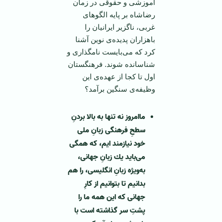
آموزشی و حقوقی در زمان
رضاشاه بر پایه الگوهای
غربی، ناگزیر ایرانیان را
باهزاران پدیده‌ی نوین آشنا
كرد كه می‌بایست نامگذاری و
شناسانده شوند. فرهنگستان
اول تا كجا از عهده‌ی این
وظیفه‌ی سنگین برآمد؟
ماامروز نه تنها به بالا بردنِ
سطحِ فرهنگ
ی
زبانِ مل
ی
خود ن
ی
ازمند ا
ی
م، كه همگ
ی
م
ی
‌با
ی
د
ی
ك زبانِ جهان
ی
،
به‌و
ی
ژه زبانِ انگل
ی
س
ی
، را هم
بدان
ی
م تا بتوان
ی
م از كارِ
جهان
ی
كه ا
ی
ن همه ما را
پشتِ سر گذاشته است با