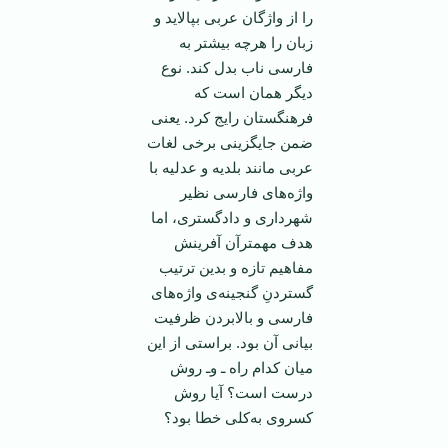
را از واژگان عربی بپالاید و
زبان را هرچه بیشتر به
فارسی ناب بدل كند. نوع
دیگر همان است كه
فرهنگستان رایج كرد. یعنی
ضمن جایگزینی برخی لغات
عربی مانند بلدیه و عدلیه با
واژه‌های فارسی نظیر
شهرداری و دادگستری، اما
هدف مهمترآن آفرینش
مفاهیم تازه و بدین ترتیب
گستردنِ گنجینه‌ی واژه‌های
فارسی و بالابردن ظرفیت
بیانی آن بود. براستی از این
میان كدام راه ـ وـ روش
درست است؟ آیا روش
كسروی به‌كلی خطا بود؟