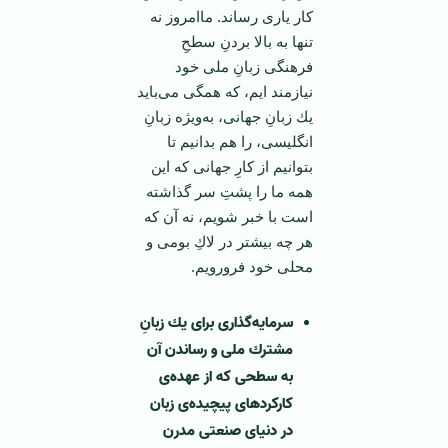
كار یاری رساند. ماامروز نه
تنها به بالا بردنِ سطحِ
فرهنگی زبانِ ملی خود
نیازمند ایم، كه همگی می‌باید
یك زبانِ جهانی، به‌ویژه زبانِ
انگلیسی، را هم بدانیم تا
بتوانیم از كارِ جهانی كه این
همه ما را پشتِ سر گذاشته
است با خبر شویم، نه آن كه
هر چه بیشتر در لاكِ بومی و
محلی خود فرورویم.
سرمایه‌گذاری برای یك زبانِ
مشترك ملی و رساندن آن
به سطحی كه از عهده‌ی
كاركردهای پیچیده‌ی زبان
در دنیای صنعتی مدرن