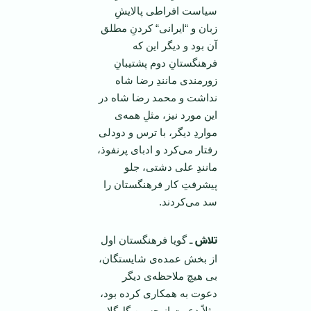
سیاست افراطی پالایشِ
زبان و “ایرانی“ كردنِ مطلق
آن بود و دیگر این كه
فرهنگستانِ دوم پشتیبانِ
زورمندی مانندِ رضا شاه
نداشت و محمد رضا شاه در
این مورد نیز، مثلِ همه‌ی
مواردِ دیگر، با ترس و دودلی
رفتار می‌كرد و ادبای پرنفوذ،
مانندِ علی دشتی، جلو
پیشرفتِ كار فرهنگستان را
سد می‌كردند.
تلاش
ـ گویا فرهنگستان اول
از بخش عمده‌ی شایستگان،
بی هیچ ملاحظه‌ی دیگر
دعوت به همكاری كرده بود،
مثلاً دعوت از حسین گل‌گلاب،