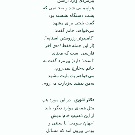
پیرمردی وارد آژانس
هواپیمایی شد و به‌خانمی كه
پشت دستگاه نشسته بود
گفت بلیتی برای مشهد
می‌خواهد. خانم گفت:
“كامپیوتر رزرویشن استاپه“.
(از این جمله فقط /ه/ی آخر
فارسی است كه معنای
“است“ دارد) پیرمرد گفت نه
خانم به‌خارج نمی‌روم،
می‌خواهم یك بلیت مشهد
به‌من بدهید به‌زیارت می‌روم.
دکتر آشوری
ـ در این مورد هم،
مثلِ همه‌ی مواردِ دیگر، باید
از این ذهنیتِ خام‌اندیشِ
”جهانِ سومی“ یا سنتی و
بومی بیرون آمد كه مسائل