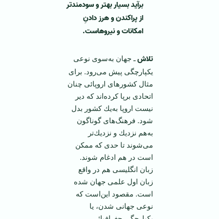
برآید بسیار بهتر و سودمندتر
از پراكندن و هرز دادنِ
امكانات و نیروهاست.
تلاش
ـ جهان به‌سوی نوعی
یكپارچگی پیش می‌رود. برای
مثال كشورهای اروپائی چنان
اتحادی برپا كرده‌اند كه دیر
نیست اروپا به‌یك كشور بدل
شود. فرهنگ‌های گوناگون
به‌هم نزدیك و نزدیك‌تر
می‌شوند تا حدی كه ممكن
است در هم ادغام شوند.
زبان انگلیسی هم در واقع
زبان اول علمی جهان شده
است. مقصود این‌است كه
نوعی جهانی شدن، یا
یكپارچگی جغرافیائی،