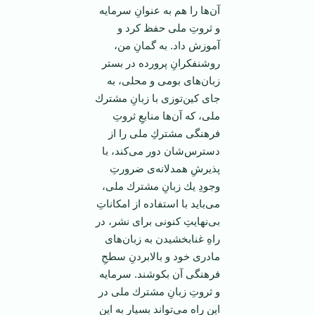
آن‌ها را هم به عنوانِ سرمایه
و ثروتِ ملی حفظ كرد و
آموزش داد. به گمانِ من،
روشنفكرانِ پرورده در بستر
زبان‌های بومی و محلی، به
جای كین‌توزی با زبانِ مشترك
ملی، كه آن‌ها منابعِ ثروتِ
فرهنگی مشتركِ ملی را از
دسترس‌شان دور می‌كند، با
پذیرشِ همدلانه‌ی ضرورتِ
وجودِ یك زبانِ مشترك ملی،
می‌باید با استفاده از امكاناتِ
بی‌نهایتِ كنونی برای نشر، در
راهِ غنابخشیدن به زبان‌های
مادری خود و بالابردنِ سطحِ
فرهنگی آن‌ بكوشند. سرمایه
و ثروتِ زبانِ مشترك ملی در
این راه می‌تواند بسیار به این