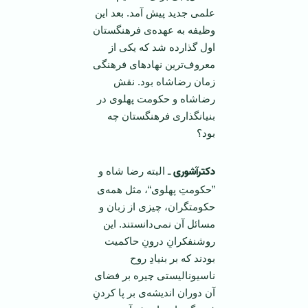
علمی جدید پیش آمد. بعد این
وظیفه به عهده‌ی فرهنگستان
اول گذارده شد كه یكی از
معروف‌ترین نهادهای فرهنگی
زمان رضاشاه بود. نقش
رضاشاه و حكومت پهلوی در
بنیانگذاری فرهنگستان چه
بود؟
دکترآشوری
ـ البته رضا شاه و
”حكومتِ پهلوی“، مثل همه‌ی
حكومتگران، چیزی از زبان و
مسائل آن نمی‌دانستند. این
روشنفكرانِ درونِ حاكمیت
بودند كه بر بنیادِ روح
ناسیونالیستی چیره بر فضای
آن دوران اندیشه‌ی بر پا كردنِ