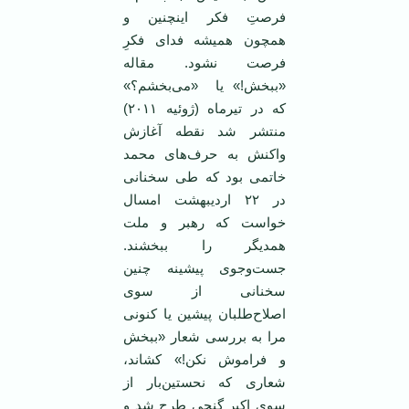
فرصتِ فکر اینچنین و
همچون همیشه فدای فکرِ
فرصت نشود. مقاله
«ببخش!» یا «می‌بخشم؟»
که در تیرماه (ژوئیه ۲۰۱۱)
منتشر شد نقطه آغازش
واکنش به حرف‌های محمد
خاتمی بود که طی سخنانی
در ۲۲ اردیبهشت امسال
خواست که رهبر و ملت
همدیگر را ببخشند.
جست‌و‌جوی پیشینه چنین
سخنانی از سوی
اصلاح‌طلبان پیشین یا کنونی
مرا به بررسی شعار «ببخش
و فراموش نکن!» کشاند،
شعاری که نحستین‌بار از
سوی اکبر گنجی طرح شد و