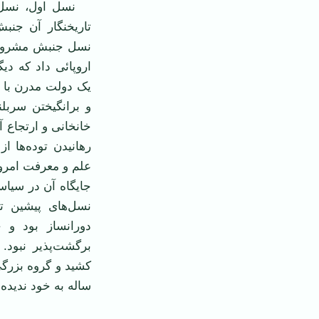
نسل اول، نسل ج
تاریخنگار آن جنب
نسل جنبش مشروطه 
اروپائی داد که دی
یک دولت مدرن با نه
و برانگیختن سربل
خانخانی و ارتجاع 
رهانیدن توده‌ها 
علم و معرفت امروز
جایگاه آن در سیاست
نسل‌های پیشین ت
دورانساز بود و ج
برگشت‌پذیر نبود.
کشید و گروه بزرگی
ساله به خود ندیده 