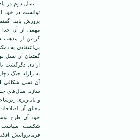
نسل دوم در پادشا
توانست در خود ای
پرورش یابد. گفتم
مهمی از آن جدا می
گرفتن از مذهب در
بی‌اعتقادی به دمک
گفتمان آن نسل بود
آزادی دگرگشت یا
به زلزله جنگ دچا
آن نسل شکافی ان
و پایه‌ریزی زیرس
معنای آن اصلاحات،
خود آن طرح نوسازن
شکست سیاست خا
فرمانروائیش افکند