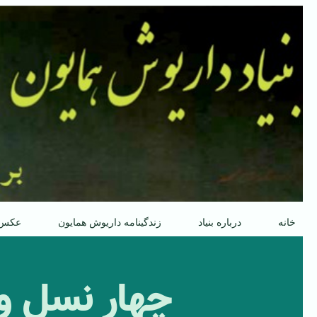
پرش
به
محتوا
خانه
درباره بنیاد
زندگینامه داریوش همایون
عکس
چهار نسل و