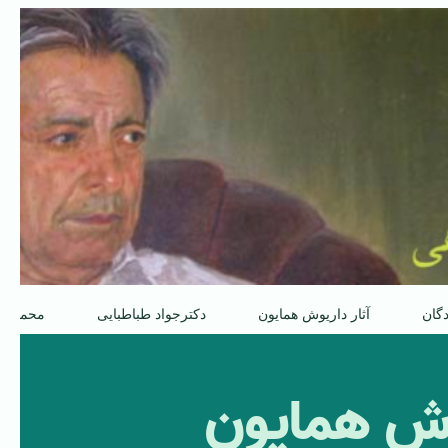
دگان
آثار داریوش همایون
دکترجواد طباطبایی
محمدعل
وش همایون