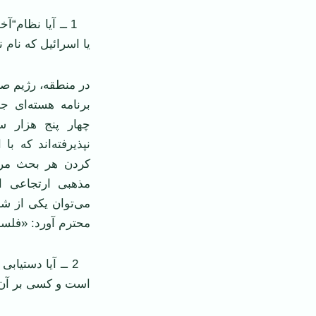
1 ــ آيا نظام“
يا اسرائيل که نام
در منطقه، رژيم صد
برنامه هسته‌ای ج
چهار پنج هزار س
نپذيرفته‌اند که 
کردن هر بحث مرب
مذهبی ارتجاعی ا
می‌توان يکی از شع
محترم آورد: «فلسط
است و کسی بر آن 