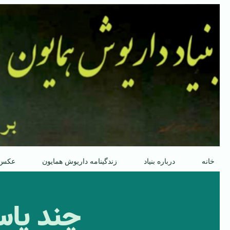
پرش
به
محتوا
خانه
درباره بنیاد
زندگینامه داریوش همایون
عکس
چند پاس