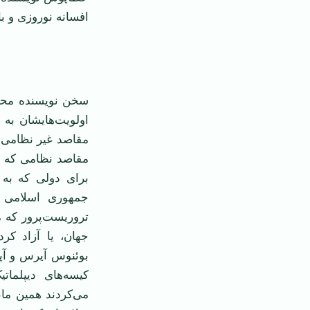
افسانه نوروزی و ب
سخن نويسنده محتر
اولويت‌هايشان به 
مقاصد غير نظامی ني
مقاصد نظامی که ن
برای دولی که به 
جمهوری اسلامی ب
تروريست‌پرور که 
جهان، يا آزاد کر
بوئنوس آيرس و آپا
کيسه‌های ديپلمات
می‌کردند همين ما