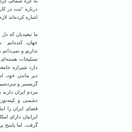
به کره شمالی کردن
درباره “ثبت در کار
اشاره کرده‌اند لاز
ما تبعيديان که دل 
جهان، کنده‌ايم ن
نداريم و نمی‌دانم 
تسليحات هسته‌ای 
دارد شيرازه جامعه
دير ماندن خود، اس
گرمسير و سردسير ک
مردم ايران دارند ب
دشمنی و کينه‌توز
فضای ايران را انب
ايرانيان دارای امک
گرفت. اما پاسخ پر