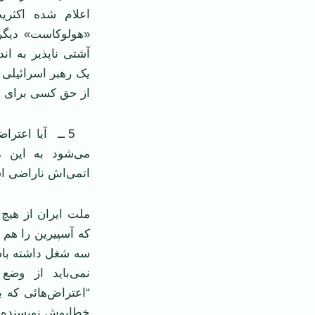
اعلام شده اکثري
«هولوکاست» ديگر 
آشتی ناپذير به ان
يک رهبر اسرائيلی 
از حق کسی برای دا
5 ــ آيا اعتر
می‌شود به اين م
اتمی‌اش ناراضی 
ملت ايران از هيچ
که آسپيرين را هم 
سه شغل داشته باش
نمی‌بايد از وضع
“اعتراض‌هائی که 
خطاپوش نويسنده می