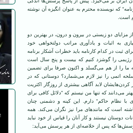
 ايران بر می‌خيزد. پيش از پاسخ پرسش‌ها اندکی
نامه“ که نويسنده محترم به عنوان انگيزه آن نوشته
م است.
از مزايای دو زيستی در بيرون و درون، در بهترين دو
يازی به اثبات و يادآوری مراتب دولتخواهی خود
برای ثبت در کدام کارنامه بايد خطرات آشکار برنامه
رژيمی را گوشزد کنيم که بيست و پنج سال است
 ما را از هم می‌گسلد و اکنون صرفا برای تضمين
لحه اتمی را نيز لازم می‌شمارد؟ دوستانی که در
ردن‌هايشان لابد آگاهی بيشتری از روزگار اکثريت
هتر می‌دانند که تنها من نيستم که “دلائل کافی برای
ی با نظام حاکم“ دارم. اين کينه و دشمنی چنان
اشته است که مانندهای مرا نيز نگران می‌کند. همه
انات دوستان نيستند و کار آنان را قياس از خود نبايد
سش‌ها که پس از خلاصه‌ای از هر پرسش می‌آيد: