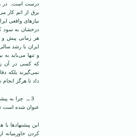
برق از اتم کار می‌
نيازهای واقعی اير
درخشان به سود کشو
هر زمانی پيش و پ
و تنها می‌بايد به
که کسی در آن زما
نمی‌گيرند بلکه دفا
داد تا هرگز انجام ن
3 ــ چرا به پي
عنوان شده است ت
اين پيشنهادها با 
کردن خاورميانه ا