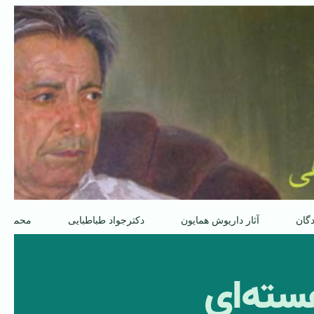
دگان
آثار داریوش همایون
دکترجواد طباطبایی
محمدعل
سته‌ای