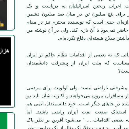
ت اعراب ريختن اسرائيليان به درياست و يک
برای پنج ميليون تن در ميان صد ميليون دشمن
دازه‌ای جدی است که نويسنده محترم نيز در مقام
حاضر نمی‌بود با آن بازی کند. ولی در آن نوشته من
شتن سلاح هسته‌ای دفاع نکرده‌ام.
اضاتی که به بعضی از اقدامات نظام حاکم بر ايران
عناست که ملت ايران از پيشرفت دانشمندان
است؟
 پيشرفتی ناراضی نيست ولی اولويت برای مردمی
از مسافران بيرون می‌خواهند و اکثريت‌شان بايد دو
ند در جاهای ديگر است. خود دانشمندان اتمی هم
 اسفناک صنعت نفت ايران راضی باشند. اما
به بعضی اقدامات … “ می‌شود آفرين بر نظر پاک
‌آورد. بد نيست مثلا، يک مثال از يک ميليون، نظر