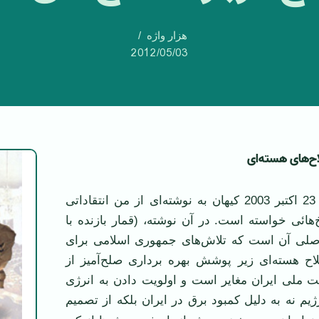
هزار واژه
2012/05/03
ح
های هسته
ای
دوستی در شماره 23 اکتبر 2003 کيهان به نوشته‌ای از من انتقاداتی
ائی خواسته است. در آن نوشته، (قمار بازنده با
اصلی آن است که تلاش‌های جمهوری اسلامی برای
ح هسته‌ای زير پوشش بهره برداری صلح‌آميز از
يت ملی ايران مغاير است و اولويت دادن به انرژی
ژيم نه به دليل کمبود برق در ايران بلکه از تصميم