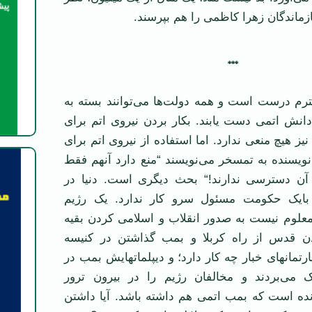
ازماندگان زهرا کاظمی را هم بپرسند.
***
م درست است و همه دولت‌ها می‌توانند بسته به
دانش اتمی دست يابند. بکار بردن نيروی اتم برای
ز هيچ منعی ندارد. اما استفاده از نيروی اتم برای
ويسنده به تمسخر می‌نويسند “منع دارد آنهم فقط
آن دسترسی ندارند!“ بحث ديگری است. دنيا در
ايک حکومت مسئول سرو کار ندارد. يک رژيم
معلوم نيست به صدور انقلاب و اسلامی کردن بقيه
دن قدس از راه کربلا و بمب گذاشتن در کنيسه
رتمانهای خبار چه کار دارد؛ و ديپلماتهايش بمب در
يک می‌بردند و مخالفان رژيم را در بيرون ترور
نده است که بمب اتمی هم داشته باشد. آيا داشتن