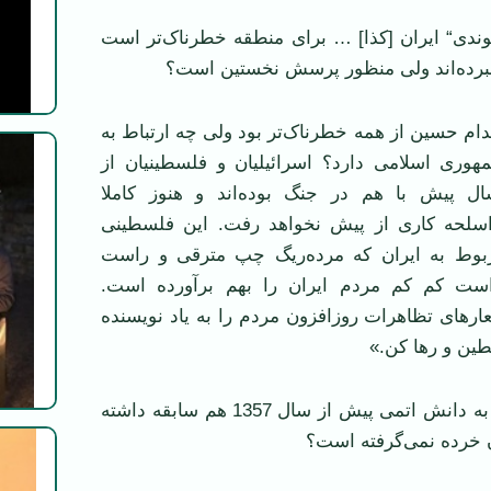
آخوندی“ ايران [کذا] … برای منطقه خطرناک‌تر است
 نبرده‌اند ولی منظور پرسش نخستين است؟
ام حسين از همه خطرناک‌تر بود ولی چه ارتباط به
مهوری اسلامی دارد؟ اسرائيليان و فلسطينيان از
ال پيش با هم در جنگ بوده‌اند و هنوز کاملا
با اسلحه کاری از پيش نخواهد رفت. اين فلسطينی
وط به ايران که مرده‌ريگ چپ مترقی و راست
ست کم کم مردم ايران را بهم برآورده است.
ارهای تظاهرات روزافزون مردم را به ياد نويسنده
ين و رها کن.»
2 ــ آيا دستيابی به دانش اتمی پيش از سال 1357 هم سابقه داشته
خرده نمی‌گرفته است؟