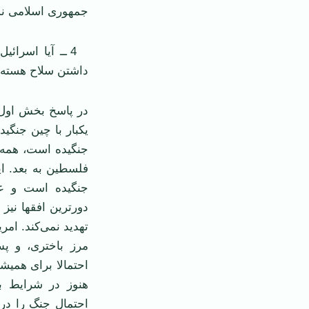
جمهوری اسلامی نم
4 ــ آيا اسرائ
داشتن سلاح هسته‌ا
در پاسخ بخش اول ب
يکبار با چين جنگي
فلسطين به بعد. اير
جنگيده است و عرا
دورترين افقها نيز
تهديد نمی‌کند. ام
مرز باختری، و پ
احتمالا برای هميش
هنوز در شرايط ب
احتمال جنگ را در