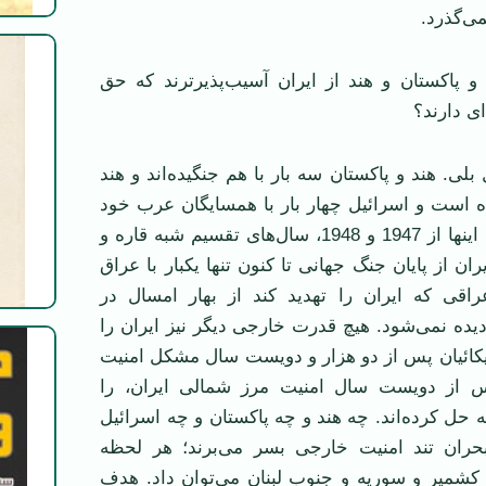
ی‌گذرد.
يل و پاکستان و هند از ايران آسيب‌پذيرترند که حق
ی دارند؟
لی. هند و پاکستان سه بار با هم جنگيده‌اند و هند
ده است و اسرائيل چهار بار با همسايگان عرب خود
جنگيده است، همه اينها از 1947 و 1948، سال‌های تقسيم شبه قاره و
ان از پايان جنگ جهانی تا کنون تنها يکبار با عراق
قی که ايران را تهديد کند از بهار امسال در
 ديده نمی‌شود. هيچ قدرت خارجی ديگر نيز ايران را
ريکائيان پس از دو هزار و دويست سال مشکل امنيت
س از دويست سال امنيت مرز شمالی ايران، را
ه حل کرده‌اند. چه هند و چه پاکستان و چه اسرائيل
حران تند امنيت خارجی بسر می‌برند؛ هر لحظه
 کشمير و سوريه و جنوب لبنان می‌توان داد. هدف