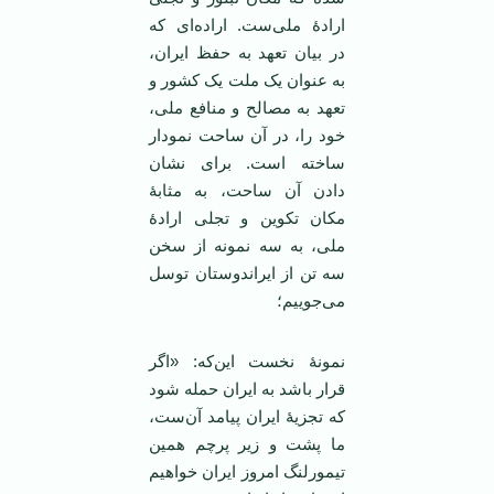
ارادۀ ملی‌ست. اراده‌ای که
در بیان تعهد به حفظ ایران،
به عنوان یک ملت یک کشور و
تعهد به مصالح و منافع ملی،
خود را، در آن ساحت نمودار
ساخته است. برای نشان
دادن آن ساحت، به مثابۀ
مکان تکوین و تجلی ارادۀ
ملی، به سه نمونه از سخن
سه تن از ایراندوستان توسل
می‌جوییم؛
نمونۀ نخست این‌که: «اگر
قرار باشد به ایران حمله شود
که تجزیۀ ایران پیامد آن‌ست،
ما پشت و زیر پرچم همین
تیمورلنگ امروز ایران خواهیم