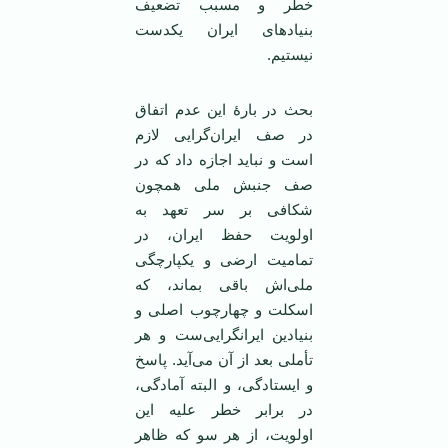
خطر و مسبب تضعیف
بنیادهای ایران یکدست
نیستیم.
بحث در بارۀ این عدم اتفاق
در صف ایران‌گرایی لازم
است و نباید اجازه داد که در
صف جنبش ملی همچون
شکافی بر سر تعهد به
اولویت حفظ ایران، در
تمامیت ارضی و یکپارچگی
ملی‌اش باقی بماند، که
اسکلت و چهارچوب اصلی و
بنیادین ایرانگرایی‌ست و هر
تأملی بعد از آن می‌آید. پاسخ
و ایستادگی، و البته آمادگی،
در برابر خطر علیه این
اولویت، از هر سو که ظاهر