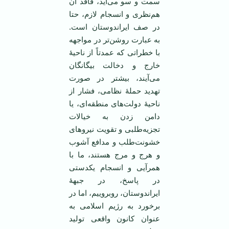
سمت و سو می‌آید، فاقد آن
هم‌نظری و انسجام لازم، حتا
در صف ایراندوستان است.
به عبارت روشن‌تر در مواجهه
با خطراتی که عمدتاً از ناحیۀ
خارج و دخالت بیگانگان
می‌آیند، بیشتر در صورت
تهدید حملۀ نظامی، فشار از
ناحیۀ دولت‌های منطقه‌ای، یا
دامن زدن به خیالات
تجزیه‌طلبی و تقویت نیروهای
خشونت‌طلب و مدافع آشوب
و هرج و مرج هستند، ما با
همرآیی و انسجام یکدستی
در پاسخ، در جبهۀ
ایراندوستان، روبروییم، اما در
برخورد به رژیم اسلامی به
عنوان کانون واقعی تولید