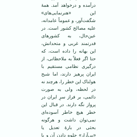
درآمده‌ و درخواهد آمد. همۀ
این «هنرنمایی‌های»
شگفت‌آور، و عموماً عامدانه،
علیه مصالح کشور است. در
عین‌حال، به کشورهای
قدرتمند غربی و متحدانش،
این بهانه را داده است، که
حتا اگر فعلاً به ملاحظاتی، از
درگیری نظامی مستقیم با
ایران پرهیز دارند، اما شبح
هولناک این خطر را، هرچند نه
در لحظه، ولی به صورت
دائمی، بر فراز سرِ ایران در
پرواز نگه دارند. در قبال این
خطر هیچ خاطر آسوده‌ای
نمی‌توان داشت و هرگونه
بحثی در بارۀ تعدیل یا
«بی‌آزار» جلوه دادن آن و یا