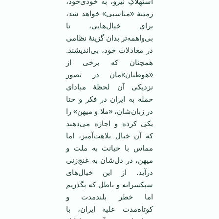
استهلاکِ نیرو، به خودی‌خود،
زمینۀ «مناسبی» خواهد شد،
برای خیال‌هایی، تا
بی‌واهمه‌تر بدان گزینۀ نظامی
در معادلات خود، بی‌اندیشند.
همچنان‌ که برخی از
«هوطنان»مان در تصور
نزدیکی آن لحظۀ مبادای
حمله به ایران در فکر و حتا
در زبان‌شان، «ملا و میهن» را
یکی کرده و اجازه می‌دهند
که آن خیال بلاهت‌آمیز، اما
مماس با خیانت به ملت و
میهن، در دل‌شان به غنج‌زنی
درآید. از این خیال‌های
سبکسرانه و باطل که بگذریم
اما خطر بلندمدت و
کوتاه‌مدت علیه ایران، با