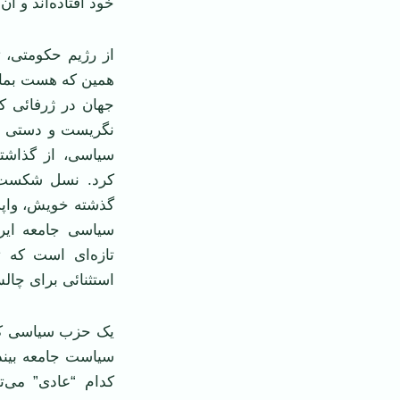
خود افتاده‌اند و آن 
از رژیم حکومتی، ت
همین که هست بماند
جهان در ژرفائی ک
نگریست و دستی بر
سیاسی، از گذاشتن
کرد. نسل شکست خ
گذشته خویش، واپس
سیاسی جامعه ایر
تازه‌ای است که ت
استثنائی برای چال
یک حزب سیاسی که
سیاست جامعه بیندی
کدام “عادی” می‌