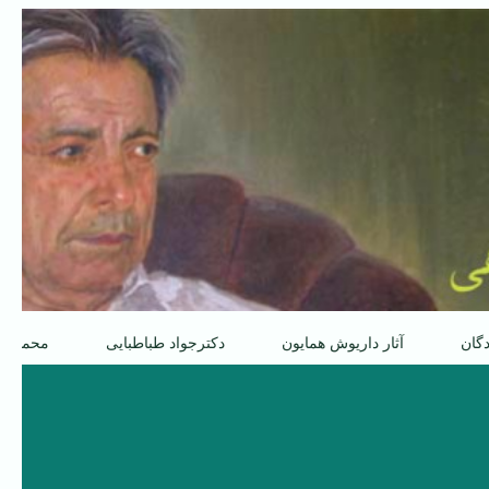
دگان
آثار داریوش همایون
دکترجواد طباطبایی
محمدعل