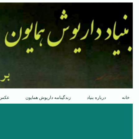
پرش
به
محتوا
خانه
درباره بنیاد
زندگینامه داریوش همایون
عکس