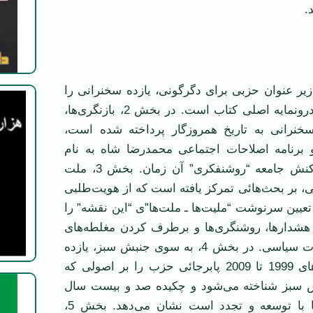
.
تاب زیر عنوان حزبی برای دگرگونی، یازده سخنرانی را
در بر می‌گیرد که درونمایه اصلی کتاب است. در بخش 2، بازنگری‌ها،
خنرانی به تاریخ همروزگار پرداخته شده است،
رنامه اصلاحات اجتماعی محمدرضا شاه به نام
انقلاب سفید و واکنش جامعه “روشنفکری” آن زمان. بخش 3، ملت
نی، بر بحث‌هائی تمرکز یافته است که از هویت‌طلبی
تعیین سرنوشت “ملیت‌ها ـ ملت‌ها”ی “این نقشه” را
ر هشدارها، روشنگری‌ها و برطرف کردن مغلطه‌های
تاریخی و اصطلاحات سیاسی. در بخش 4، به سوی جنبش سبز، یازده
سخنرانی از سال‌های 1999 تا 2009 پابرجائی حزب را بر اصولی که
ش سبز شناخته می‌شود و چکیده صد و بیست سال
کشاکش جامعه ما با توسعه و تجدد است نشان می‌دهد. بخش 5،