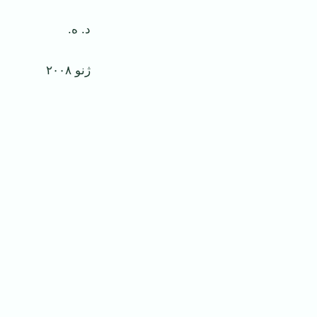
د. ه.
ژنو ٢٠٠۸