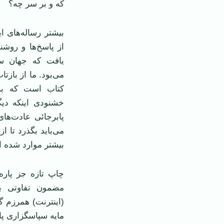
که و بر سر چه؟
بیشتر رساله‌های 
از پاسخ‌ها و روشن
یافت که جهان سی
می‌بود. ما از بازت
کتاب است که به 
خشنودی اینکه دیگر
پابرجائی عادت‌های
می‌باید بگذرد تا از
بیشتر موارد شده ا
چاپ تازه جز پاره
مضمون تفاوتی با
(اینترنت) همرزم گ
مایه سپاسگزاری پا