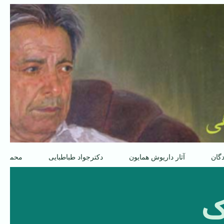
دگان
آثار داریوش همایون
دکترجواد طباطبایی
محمدعل
ک