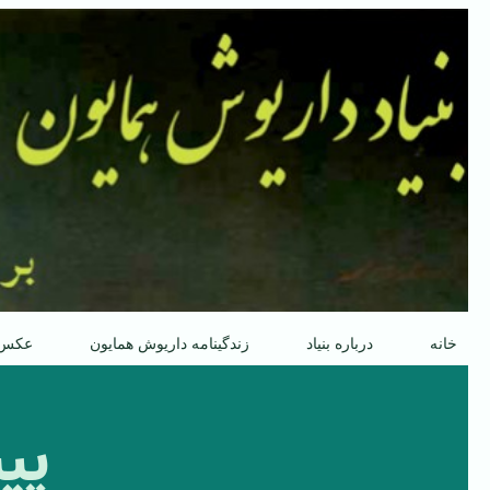
پرش
به
محتوا
خانه
درباره بنیاد
زندگینامه داریوش همایون
عکس
پی