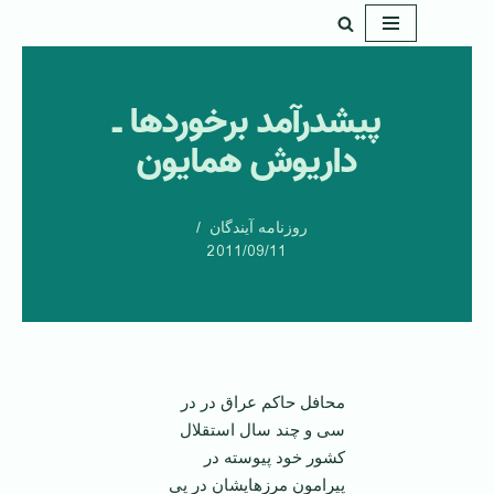
پرش
به
پیشدرآمد برخورد‌ها ـ
محتوا
داریوش همایون
روزنامه آیندگان
2011/09/11
محافل حاکم عراق در در
سی و چند سال استقلال
کشور خود پیوسته در
پیرامون مرز‌هایشان در پی