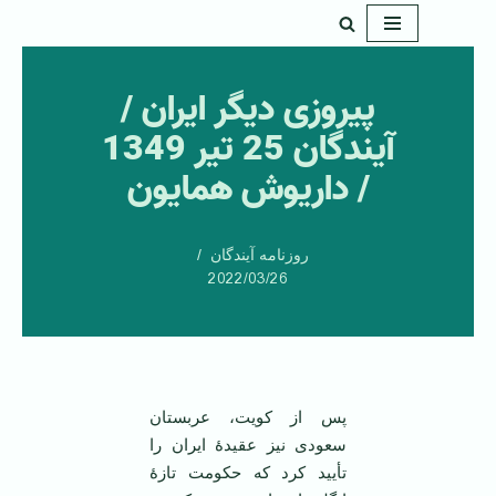
پرش
به
پیروزی دیگر ایران /
محتوا
آیندگان 25 تیر 1349
/ داریوش همایون
روزنامه آیندگان
2022/03/26
پس از کویت، عربستان
سعودی نیز عقیدۀ ایران را
تأیید کرد که حکومت تازۀ