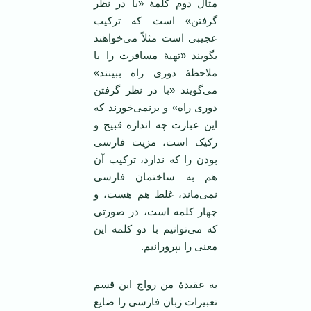
مثال دوم کلمۀ «با در نظر
گرفتن» است که ترکیب
عجیبی است مثلاً می‌خواهند
بگویند «تهیۀ مسافرت را با
ملاحظۀ دوری راه ببینند»
می‌گویند «با در نظر گرفتن
دوری راه» و برنمی‌خورند که
این عبارت چه اندازه قبیح و
رکیک است، مزیت فارسی
بودن را که ندارد، ترکیب آن
هم به ساختمان فارسی
نمی‌ماند، غلط هم هست، و
چهار کلمه است، در صورتی
که می‌توانیم با دو کلمه این
معنی را بپرورانیم.
به عقیدۀ من رواج این قسم
تعبیرات زبان فارسی را ضایع