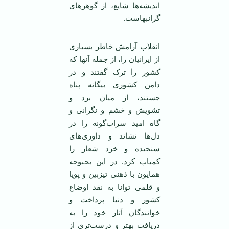
انديشه‌ها شايع، از گوهرهای
گرانبهاست.
انقلاب آرامش خاطر بسياری
از ايرانيان را، از جمله آنها که
کشور را ترک گفتند و در
دامن کشوری بيگانه پناه
جستند، از ميان برد و
تشويش و خشم و نگرانی و
گاه اميد سراب‌گونه را در
دل‌ها نشاند و داوری‌های
سنجيده و خرد شعار را
کمياب کرد. در اين بحبوحه
همايون با ذهنی تيزبين و پويا
و قلمی توانا به نقد اوضاع
کشور و دنيا پرداخت و
خوانندگان آثار خود را به
دريافت بهتر و درست‌تری از