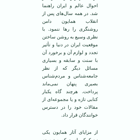
احوال عالم و ايران راهنما
شد. در همه سال‌های پس از
انقلاب همايون دامن
روشنگری را رها ننمود. با
نظری وسيع به روشن ساختن
موقعيت ايران در دنيا و تأثير
تجدد و لوازم آن و برخورد آن
با سنت و سابقه و بسياری
مسائل ديگر که از نظر
جامعه‌شناس و مردم‌شناس
بصيری پنهان نمی‌ماند
پرداخت. هرچند گاه يکبار
کتابی تازه و يا مجموعه‌ای از
مقالات خود را در دسترس
خوانندگان قرار داد.
از مزايای آثار همايون يکی
نيز کمکی است که به توسعه