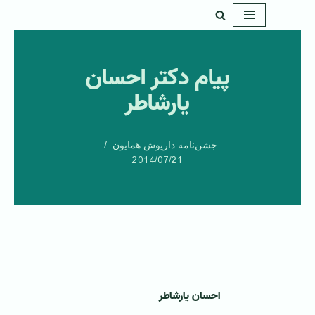
پرش
به
پیام دکتر احسان
محتوا
یارشاطر
جشن‌نامه داریوش همایون
2014/07/21
احسان يارشاطر