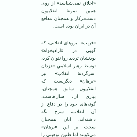
«اخلاق نمی‌شناسد» از روی
همین نمونۀ انقلابیون
دست‌درکار و همچنان مدافع
آن در ایران بوده است.
«فریب» نیروهای انقلابی، که
گویی در «آزادیخواه»
بودنشان تردید روا نتوان کرد،
توسط رهبر اسلامیِ «دزدان
سرگردنۀ انقلاب» نیز
«برهان» دیگریست که
انقلابیون سابق همچنان،
بیاری آن، سال‌هاست،
گونه‌های خود را در دفاع از
آن انقلاب، سرخ نگه
داشته‌اند. آنان همچنان
سخت بر این «برهان»
می‌کوبند اما طنین توهینی را