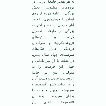
به هر تقدیر جامعۀ ایرانی، در
توده‌های میلیونی، بخش
بزرگی از عامۀ مردم از روی
ایمان یا خوش‌باوری، که بر
آنان حرجی نیست، و اکثریت
بزرگی از طبقات تحصیل
کرده و لایه‌های
«روشنفکری» و سرآمدان
فرهنگی، همان «گل‌های
سرسبد»، چهل سال پیش،
در غفلت یا از سر نادانی و
جهل، این فرصت را به
متولیان دین در جامۀ
«روحانیت»دادند و دست آنان
را بر حیات کشور گشودند و
سرنوشت میهن و ملت را
بدانان سپردند. نتیجۀ آن
«تصمیم» انقلابی این