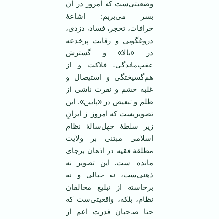
وضعیتی‌ست که امروز در آن
بسر می‌بریم: اشاعۀ
خرافات، تحجر، فساد، دزدی،
دروغگویی و رقابت پرخدعه
در «بالا» و گسترش
عقب‌ماندگی، فلاکت و از
هم‌گسیختگی و استیصال و
غلبه خشم و نفرت ناشی از
ظلم و تبعیض در «پایین». این
تصویریست که امروز از ایرانِ
زیر سلطۀ چهل‌سالۀ نظام
اسلامی مبتنی بر ولایت
مطلقۀ فقیه در اذهان برجای
مانده است. این تصویر نه
ذهنی‌ست، نه خیالی و نه
برخاسته از تبلیغ مخالفان
نظام، بلکه، واقعیتی‌‌ست که
حتا صاحبان قدرت اعم از