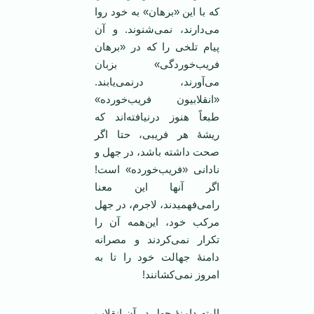
که با این «برهان» به خود روا
می‌دارند، نمی‌شنوند. و آن
پیام تلخی را که در «برهان
فریب‌خوردگی»‌ بزبان
می‌آورند، درنمی‌یابند.
«انقلابیون فریب‌خورده»
طبعاً هنوز درنیافته‌اند که
ریشۀ هر فریبی، حتا اگر
صحت داشته باشد، در جهل و
نادانی «فریب‌خورده» است!
اگر آنها این معنا
رامی‌فهمیدند، لاجرم، در جهل
مرکب خود، این‌همه آن را
تکرار نمی‌کردند و مصرانه
دامنۀ جهالت خود را تا به
امروز نمی‌کشانند!
البته دامنۀ جهل در آن انقلاب