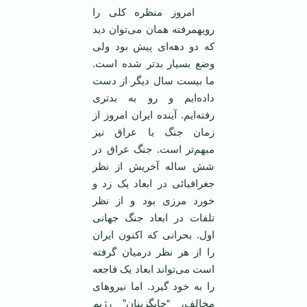
امروز منظره کلی را
رويهمرفته همان می‌توان ديد
که دو دهه‌ای پيش بود ولی
وضع بسيار بدتر شده است.
ما بيست سال ديگر از دست
داده‌ايم و رو به بد‌تری
رفته‌ايم. آينده ايران امروز از
زمان جنگ با عراق نيز
مبهم‌تر است. جنگ عراق در
شش ساله آخريش از نظر
جغرافيائی در ابعاد يک زد و
خورد مرزی بود و از نظر
تلفات در ابعاد جنگ جهانی
اول. بحرانی که اکنون ايران
را از هر نظر درميان گرفته
است می‌تواند ابعاد يک فاجعه
را به خود گيرد. اما نيرو‌های
مخالف، “جايگزينان” رژيم