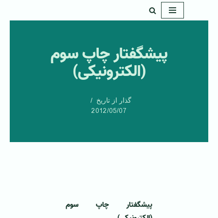
پرش
به
پيشگفتار چاپ سوم
محتوا
(الکترونيکی)
گذار از تاریخ
2012/05/07
پيشگفتار چاپ سوم