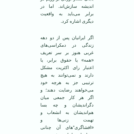
انديشه سازش‌اند. اما در
برابر می‌بايد به واقعيت
ديگری اشاره کرد.
اگر ايرانيان پس از دو دهه
زندگی در دمکراسی‌های
غربی هنوز بر سر تعريف
«همه» يا حقوق برابر، يا
اعتبار رای اکثريت مشکل
دارند و نمی‌توانند به هيچ
ترتيبی جز به هرچه خود
می‌خواهند رضايت‌ دهند؛ و
اگر هر کار جمعی ميان
دگرانديشان و چه بسا
هم‌انديشان به انشعاب و
تهمت زنی‌ها و
«افشاگری“های آن چنانی