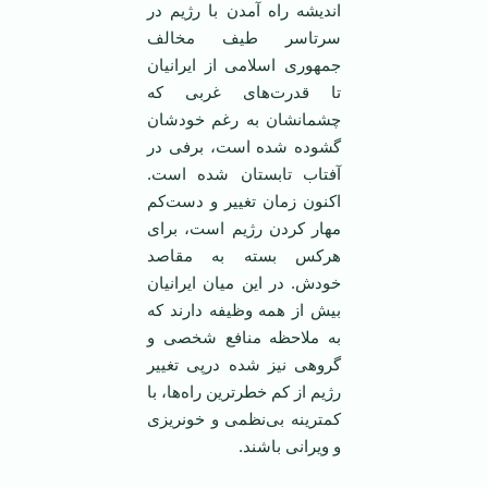
انديشه راه آمدن با رژيم در
سرتاسر طيف مخالف
جمهوری اسلامی‌ از ايرانيان
تا قدرت‌های غربی که
چشمانشان به رغم خودشان
گشوده شده است، برفی در
آفتاب تابستان شده است.
اکنون زمان تغيير و دست‌کم
مهار کردن رژيم است، برای
هرکس بسته به مقاصد
خودش. در اين ميان ايرانيان
بيش از همه وظيفه دارند که
به ملاحظه منافع شخصی و
گروهی نيز شده درپی تغيير
رژيم از کم خطرترين راه‌ها، با
کمترينه بی‌نظمی‌ و خونريزی
و ويرانی باشند.