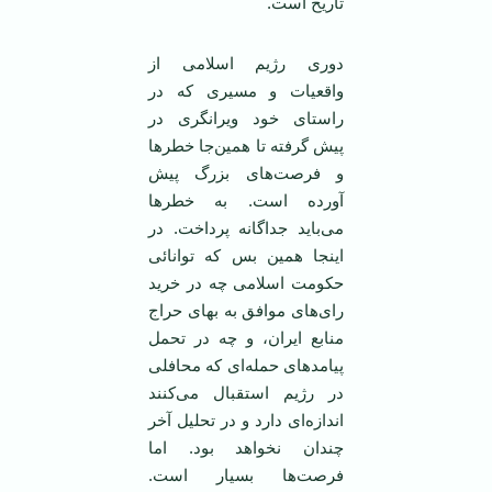
تاريخ است.
دوری رژيم اسلامی ‌از
واقعيات و مسيری که در
راستای خود ويرانگری در
پيش گرفته تا همين‌جا خطر‌ها
و فرصت‌های بزرگ پيش
آورده است. به خطر‌ها
می‌بايد جداگانه پرداخت. در
اينجا همين بس که توانائی
حکومت اسلامی‌ چه در خريد
رای‌های موافق به بهای حراج
منابع ايران، و چه در تحمل
پيامد‌های حمله‌ای که محافلی
در رژيم استقبال می‌کنند
اندازه‌ای دارد و در تحليل آخر
چندان نخواهد بود. اما
فرصت‌ها بسيار است.