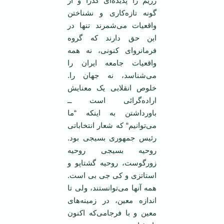
رژيم را پديده‌ای گذرا و از
گونه تازه‌کاری و نشناختن
واقعيات می‌شمرند تنها در
اين حق دارند که گروه
فرمانروای کنونی، نه همه
واقعيات جامعه ايران را
می‌شناسد، نه جهان را.
خلوص انقلابی يک معنايش
اراده‌گرائی است ــ
باورداشتن به اينکه “ما
می‌توانيم“ که شعار انتخاباتی
رئيس جمهوری بسيجی بود.
روحيه بسيجی روحيه
زورگوست، روحيه گشتاپو و
استاتزی و کی جی بی است.
همه آنها می‌توانستند، ولی تا
اندازه معين، در زمينه‌های
معين و با فرجامی‌که اکنون