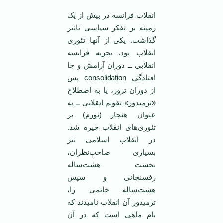
انقلاب فرانسه در بيش از يک
زمينه بر تفکر سياسی تاثير
گذاشت. يکی از آنها تئوری
انقلاب بود. تجربه فرانسه
انقلابی ــ دوران آرامش و جا
افتادگی consolidation پس
از دوران ترور، يا به اصطلاح
«ترميدور» تقويم انقلابی ــ به
عنوان هنجار (نورم) بر
تئوری‌های انقلاب چيره شد.
در انقلاب اسلامی‌ نيز
بسياری صاحب‌نظران،
نخست هشت‌ساله
رفسنجانی و سپس
هشت‌ساله خاتمی‌ را،
ترميدور آن انقلاب ناميدند که
نام ماهی است که در آن