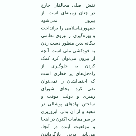
نقش اصلی مخالفان خارج
در چنان زمينه‌ای است. از
بيرون نمی‌شود
جمهوری‌اسلامی ‌را برانداخت
و بهره‌گيری از نيروی نظامی
‌بيگانه بدين منظور دست زدن
به خودکشی ملی است. آنچه
از بيرون می‌توان کرد کمک
کردن به جلوگيری از
راه‌حل‌های پر خطری است
که احتمالشان را نمی‌توان
نفی کرد. بجای شورای
رهبری و دولت موقت و
ساختن نهادهای پوشالی در
تبعيد و از آن بدتر، آبروريزی
بر سر مقامات اکنون در اينجا
و موقعيت آينده در آنجا،
می‌بايد درپی بازگرداندن