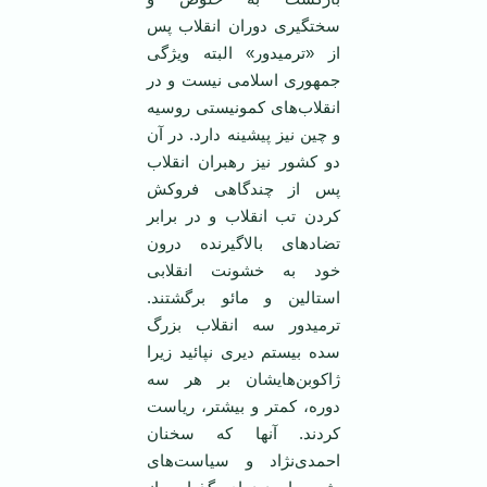
سختگيری دوران انقلاب پس
از «ترميدور» البته ويژگی
جمهوری اسلامی ‌نيست و در
انقلاب‌های کمونيستی روسيه
و چين نيز پيشينه دارد. در آن
دو کشور نيز رهبران انقلاب
پس از چندگاهی فروکش
کردن تب انقلاب و در برابر
تضاد‌های بالاگيرنده درون
خود به خشونت انقلابی
استالين و مائو برگشتند.
ترميدور سه انقلاب بزرگ
سده بيستم ديری نپائيد زيرا
ژاکوبن‌هايشان بر هر سه
دوره، کمتر و بيشتر، رياست
کردند. آنها که سخنان
احمدی‌نژاد و سياست‌های