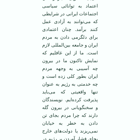
اعتماد به توانائی سياسی
اجتماعات ايرانی در شرايطی
که می‌توانند به آزادی عمل
کنند برآمد. چنان اعتمادی
برای دلگرمی‌ دادن به مردم
ايران و جامعه بين‌المللی لازم
است. ما از اين غافليم که
نمايش تاکنون ما در بيرون
چه آسيبی به وجهه مردم
ايران بطور کلی زده است و
چه خدمتی به رژيم به عنوان
تنها واقعيتی که می‌بايد
پذيرفت کرده‌ايم. نويسندگان
و سخنگويانی در بيرون گله
دارند که چرا مردم بجای تن
دادن به خطر به خيابان
نمی‌ريزند يا دولت‌های خارج
بجای فشار آوردن بر رژيم در