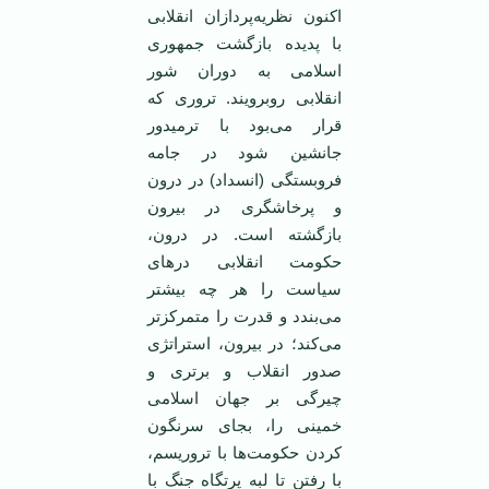
اکنون نظريه‌پردازان انقلابی
با پديده بازگشت جمهوری
اسلامی ‌به دوران شور
انقلابی روبرويند. تروری که
قرار می‌بود با ترميدور
جانشين شود در جامه
فروبستگی (انسداد) در درون
و پرخاشگری در بيرون
بازگشته است. در درون،
حکومت انقلابی در‌های
سياست را هر چه بيشتر
می‌بندد و قدرت را متمرکزتر
می‌کند؛ در بيرون، استراتژی
صدور انقلاب و برتری و
چيرگی بر جهان اسلامی
‌خمينی را، بجای سرنگون
کردن حکومت‌ها با تروريسم،
با رفتن تا لبه پرتگاه جنگ با