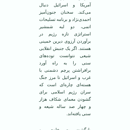
آمريکا و اسرائيل دنبال
می‌کند. سخنان جنون‌آميز
احمدی‌نژاد و برنامه تسليحات
اتمی، دو لبه شمشير
استراتژی تازه رژيم در
برآوردن آرزوی ديرين خمينی
هستند. اگر يک جنبش انقلابی
شيعی نتوانست توده‌های
سنی را به راه آورد
برافراشتن پرچم دشمنی با
غرب و اسرائيل تا مرز جنگ
هسته‌ای چاره‌ای است که
سران رژيم اسلامی‌ برای
گشودن معمای شکاف هزار
و چهار صد ساله شيعه و
سنی يافته‌اند.
بازگشت به خلوص و