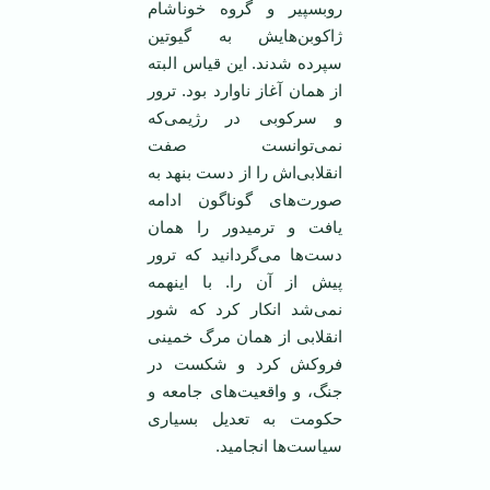
روبسپير و گروه خوناشام
ژاکوبن‌هايش به گيوتين
سپرده شدند. اين قياس البته
از همان آغاز ناوارد بود. ترور
و سرکوبی در رژيمی‌که
نمی‌توانست صفت
انقلابی‌اش را از دست بنهد به
صورت‌های گوناگون ادامه
يافت و ترميدور را همان
دست‌ها می‌گردانيد که ترور
پيش از آن را. با اينهمه
نمی‌شد انکار کرد که شور
انقلابی از همان مرگ خمينی
فروکش کرد و شکست در
جنگ، و واقعيت‌های جامعه و
حکومت به تعديل بسياری
سياست‌ها انجاميد.