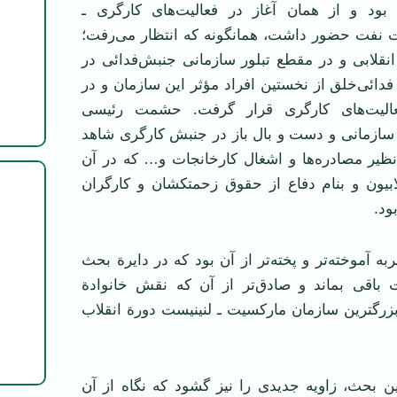
 بود و از همان آغاز در فعاليت
های کارگری ـ
 نفت حضور داشت، همانگونه که انتظار می
رفت؛
نقلابی و در مقطع تبلور سازمانی جنبش
فدائی در
فدائی
خلق از نخستين افراد مؤثر اين سازمان و در
ليت
های کارگری قرار گرفت. حشمت رئيسی
ازمانی و دست و بال باز در جنبش کارگری شاهد
نظير مصادره
ها و اشغال کارخانجات و… که در آن
بيون و بنام دفاع از حقوق زحمتکشان و کارگران
ود.
ه آموخته
تر و پخته
تر از آن بود که در دايرة بحث
 باقی بماند و صادق
تر از آن که نقش خانوادة
بزرگترين سازمان مارکسيت ـ لنينيست دورة انقلاب
 بحث، زاويه جديدی را نيز گشود که نگاه از آن