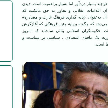
رچند بسيار دردآور اما بسيار پراهميت است. ديدن
آن اقدامات انقلابی و تجاوز به حق مالکيت که
ن به
عنوان «پايه گذاری فرهنگ غارت و مصادره»
 می
دهد که چگونه برپاية چنين فرهنگی که آغازگرش
د، حکومتگران اسلامی بنائی ساختند که امروز
ت يک مافيای اقتصادی ـ سياسی بر سياست و
ط است.