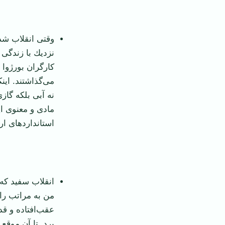
‌ ‌
وقتی انقلاب شد
نزدیك با زندگی 
كارگران بورژوا 
می‌گذاشتند. این
نه آبی بلكه گاز
مادی و معنوی ای
استانداردهای ار
‌ ‌
انقلاب سفید كه 
من به مراتب راد
برد. تا آن موقع