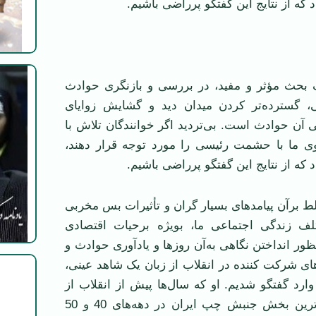
 که از نتايج اين گفتگو پرراضی باشيم.
 بحث مؤثر و مفيد، در بررسی و بازنگری حوادث
، گسترده
تر کردن ميدان ديد و گشايش زوايای
ی آن حوادث است. بی
ترديد اگر خوانندگان تلاش با
 ما با حشمت رئيسی را مورد توجه قرار دهند،
 که از نتايج اين گفتگو پرراضی باشيم.
ط برآن پيامدهای بسيار گران و تأثيرات بس مخربی
ف زندگی اجتماعی ما، بويژه برحيات اقتصادی
ظور انداختن نگاهی به
آن روزها و يادآوری حوادث و
ای شرکت کننده در انقلاب از زبان يک شاهد عينی،
رد گفتگو شديم. او که سال
ها پيش از انقلاب از
رين بخش جنبش چپ ايران در دهه
های 40 و 50