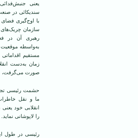
يعنی جنبش
فدائی
سنديکائی در صنعت
با اوج
گيری فضای ا
سازمان چريک
های 
رهبری آن در فعا
به
واسطه موقعيت س
مستقيم اقداماتی 
زمان به
دست انقلا
صورت می
گرفت، ب
حشمت رئيسی تجرب
ما و نقل خاطرات
انقلابی خود يعنی 
را لاپوشانی نمايد.
رئيسی در طول اين