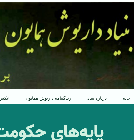
پرش
به
محتوا
خانه
درباره بنیاد
زندگینامه داریوش همایون
عکس
پایه‌های حکومت