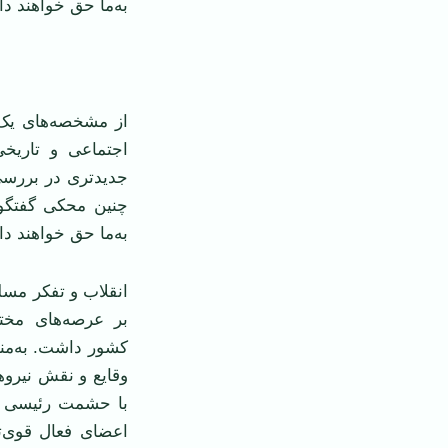
به
ما حق خواهند داد
‌‌ ‌
از مشخصه
های يک
اجتماعی و تاريخی
جديدتری در بررس
چنين محکی گفتگوی
به
ما حق خواهند داد
انقلاب و تفکر مسل
بر عرصه
های مختل
کشور داشت. به
من
وقايع و نقش نيروه
با حشمت رئيسی وا
اعضای فعال قوی
ت