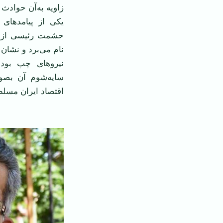
زاويه به
آن حوادث ه
يکی از پيامدهای 
حشمت رئيسی از آ
نام می
برد و نشان
نيروهای چپ بودن
سايه
شوم آن بصور
اقتصاد ايران مسل