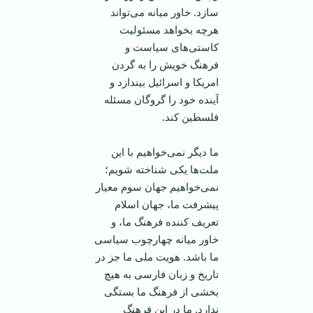
سازد. خاور ميانه می‌تواند
هرچه ‏بخواهد مسئوليت
كاستی‌های سياست و
فرهنگ خويش را به گردن
امريكا و اسرائيل بيندازد و
آينده خود را ‏گروگان مسئله
فلسطين كند.‏
ما ديگر نمی‌خواهيم با اين
ملت‌ها يكی شناخته شويم؛
نمی‌خواهيم جهان سوم معيار
پيشرفت ما، جهان ‏اسلام
تعريف كننده فرهنگ ما، و
خاور ميانه چهارچوب سياسی
ما باشد. هويت ملی ما جز در
تاريخ و ‏زبان فارسی‎ ‎به هيچ
بخشی از فرهنگ ما بستگی
ندارد. ما در اين فرهنگ