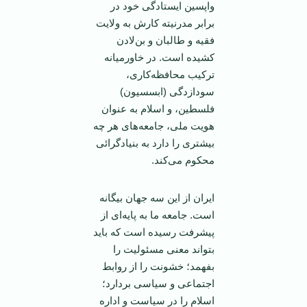
واپسين ايستادگی خود در
برابر مدرنيته كارش به ولايت
فقيه و طالبان و بن‌لادن
كشيده است. در ‏خاورميانه
تركيب محافظه‌كاری،
سودازدگی (ابسسيون)
فلسطين، و اسلام به عنوان
هويت ملی، جامعه‌های هر چه
بيشتری را دارد به بنيادگرائی
محكوم می‌كند.‏
‏ايران از اين سه جهان بيگانه
است. جامعه ما به پايه‌ای از
پيشرفت رسيده است كه بايد
بتواند معنی ‏مسئوليت را
بفهمد؛ خشونت را از روابط
اجتماعی و سياسی بردارد؛
اسلام را در سياست و اداره