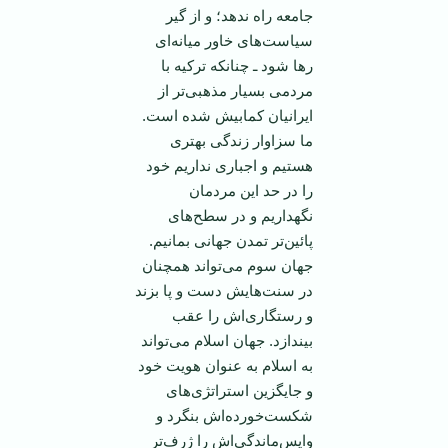
جامعه ‏راه ندهد؛ و از گير
سياست‌های خاور ميانه‌ای
رها شود ـ چنانكه تركيه با
مردمی بسيار مذهبی‌تر از
‏ايرانيان کمابیش شده است.
ما سزاوار زندگی بهتری
هستيم و اجباری نداريم خود
را در حد اين مردمان
نگهداريم ‏و در سطح‌های
پائين‌تر تمدن جهانی بمانيم.
جهان سوم می‌تواند همچنان
در سنت‌هايش دست و پا بزند
و ‏رستگاری‌اش را عقب
بيندازد. جهان اسلام می‌تواند
به اسلام به عنوان هويت خود
و جايگزين ‏استراتژی‌های
شكست‌خورده‌اش بنگرد و
واپس‌ماندگی‌اش را ژرف‌تر