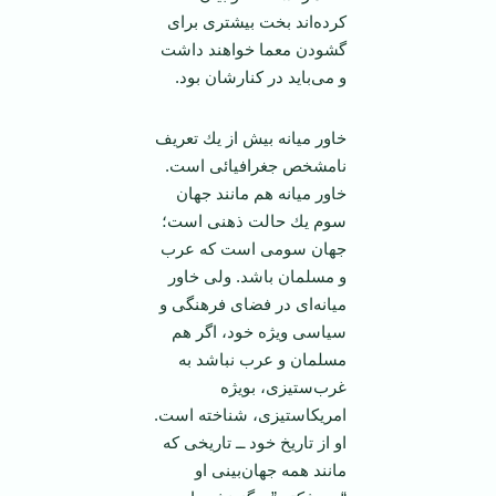
کرده‌اند بخت بیشتری برای
گشودن معما خواهند داشت
و می‌باید در کنارشان بود.
‏خاور ميانه بيش از يك تعريف
نامشخص جغرافيائی است.
خاور ميانه هم مانند جهان
سوم يك حالت ‏ذهنی است؛
جهان سومی است كه عرب
و مسلمان باشد. ولی خاور
ميانه‌ای در فضای فرهنگی و
سياسی ‏ويژه خود، اگر هم
مسلمان و عرب نباشد به
غرب‌ستيزی، بويژه
امريكا‌ستيزی، شناخته است.
او از تاريخ ‏خود ــ تاريخی كه
مانند همه جهان‌بينی او