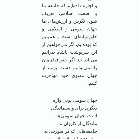
و اجازه داده‌ايم كه جامعه ما
با صفت اسلامی ‏تعريف
شود. نگرش و ارزش‌های ما
جهان سومی و اسلامی و
خاورميانه‌ای است و همينيم
كه بوده‌ايم. اگر ‏می‌خواهيم از
اين سرنوشت ناشاد بدر‌آئيم
می‌بايد حتا اگر جغرافيای‌مان
را نمی‌توانيم دست بزنيم از
‏جهان معنوی خود مهاجرت
كنيم.
‏جهان سومی بودن واژه
ديگری برای واپسماندگی
است. جهان سومی‌ها
ماندگان از كاروان‌اند،
جامعه‌‏هائی كه در صورت، به
پيشرفته‌تران ماننده‌اند و در