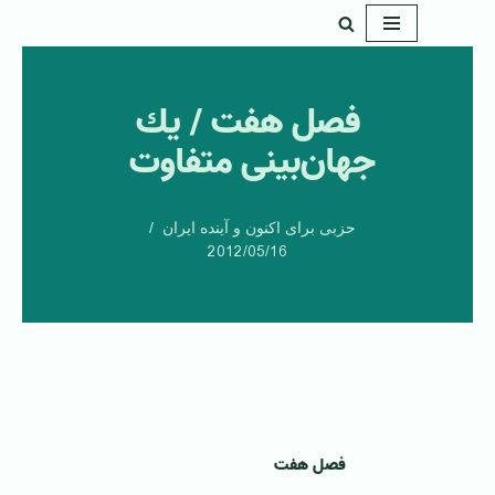
پرش
به
فصل هفت‏ / يك
محتوا
جهان‌بينی متفاوت ‏
حزبی برای اکنون و آینده ایران
2012/05/16
فصل هفت‏