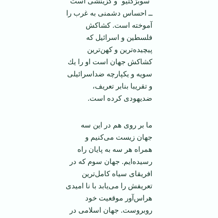
“سوبژكتيو” و گزينشی است
ــ احساس دشمنی به غرب را
‏آموخته است. كشاكش
فلسطين و اسرائيل كه
پيچيده‌ترين و كهن‌ترين
كشاكش جهان است او را يك
سويه و ‏يكپارچه ضد‌اسرائيلی
و تقريبا بنا‌بر تعريف،
ضد‌يهودی كرده است.
‏ما بر روی هم در اين سه
جهان زيست می‌كنيم و
همراه هر سه به پايان راه
رسيده‌ايم. جهان سوم كه در
‏افريقای سياه كامل‌ترين
تعريفش را می‌يابد با نا اميدی
هراس‌آور موقعيت خود
روبروست. جهان اسلامی ‏در