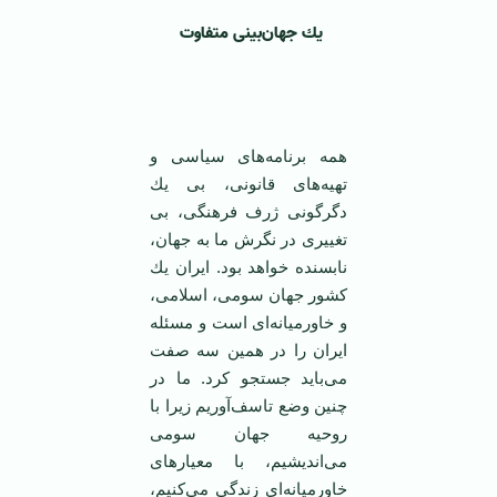
يك جهان‌بينی متفاوت ‏
‏همه برنامه‌های سياسی و
تهيه‌های قانونی، بی يك
دگرگونی ژرف فرهنگی، بی
تغييری در نگرش ما ‏به جهان،
نابسنده خواهد بود. ايران يك
كشور جهان سومی، اسلامی،
و خاورميانه‌ای است و مسئله
ايران ‏را در همين سه صفت
می‌بايد جستجو كرد. ما در
چنين وضع تاسف‌آوريم زيرا با
روحيه جهان سومی
‏می‌انديشيم، با معيارهای
خاورميانه‌ای زندگی می‌كنيم،