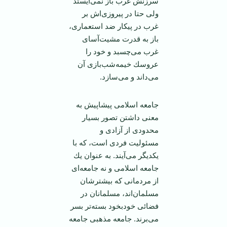
سرزنش غرب باز نمی‌ايستد
ولی حتا در ‏پيروزی‌اش بر
غرب در پيكار ضد استعماری،
باز به قدرت مشيت‌آسای
غرب می‌چسبد و خود را
عروسك ‏خيمه‌شب‌بازی آن
می‌داند و می‌سازد.‏
‏جامعه اسلامی پيشاپيش به
معنی داشتن تصور بسيار
محدودی از آزادی و
مسئوليت فردی است، كه با
‏يكديگر می‌آيند. به عنوان يك
جامعه اسلامی و نه جامعه‌ای
از مردمانی كه بيشترشان
مسلمان‌اند، ‏مسلمانان در
فضائی خود‌بخود بسته‌تر بسر
می‌برند. جامعه مذهبی جامعه