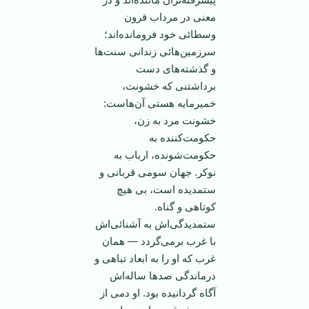
معنی در مرداب قرون
وسطائی خود فرومانده‌اند؛
‏سرزمين‌هائی زندانی سنت‌ها
و گذشته‌های دست
برداشتنی كه خشونت،
خميرمايه هستی آن‌هاست:
خشونت ‏مرد به زن،
حكومت‌كننده به
حكومت‌شونده، ارباب به
نوكر. جهان سومی قربانی و
ستمديده است، بی ‏هيچ
كوتاهی و گناه.
ستمديدگی‌اش به آشنائی‌اش
با غرب برمی‌گردد — همان
غرب كه او را به ابعاد ‏تباهی و
درماندگی صدها ساله‌اش
آگاه گردانيده بود. او دمی از