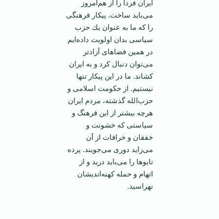
‏ايران فردا را از هم‌امروز
می‌بايد ساخت. پيكار فرهنگی
را كه ما به عنوان يك حزب
سياسی بدان ‏اولويت داده‌ايم
در همين فضاهای آزادتر
می‌توان دنبال كرد و به ايران
كشاند. ما در اين پيكار تنها
نيستيم. ‏از حكومت اسلامی و
حزب‌الله گذشته، مردم ايران
هرچه بيشتر از اين فرهنگ و
سياستی كه خشونت و
‏خفقان و خرافات از آن
می‌زايد دوری می‌جويند. پرده
تابوها را می‌بايد دريد و از
اتهام و حمله كهنه‌‏انديشان
نهراسيد.