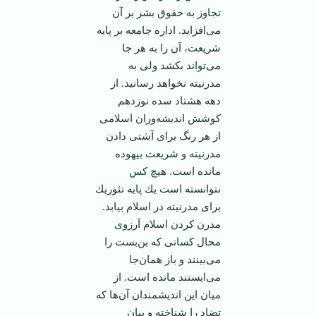
تجاوز به حقوق بشر بر آن
می‌افزايد. اداره جامعه بر پايه
شريعت، آن را به هر جا
می‌تواند بكشد ولی ‏به
مدرنيته نخواهد رسانيد. از
دهه هشتاد سده نوزدهم
كوشش انديشه‌وران اسلامی
از هر رنگ برای آشتی ‏دادن
مدرنيته و شريعت بيهوده
مانده است. هيچ كس
نتوانسته است يك پايه تئوريك
برای مدرنيته در اسلام ‏بيابد.
مدرن كردن اسلام آرزوی
محال كسانی كه بن‌بست را
می‌بينند و باز همان‌جا
می‌ايستند مانده است.‏ از
میان این اندیشمندان آن‌ها که
تضاد را شناخته و بیان