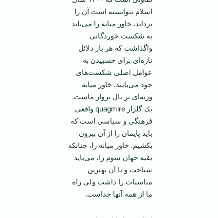
اسلام نتوانسته است آن را
بزدايد. خاور ميانه را می‌بايد
به شكست خوردگانی
واگذاشت كه ‏هر بار دلائل
تازه‌ای برای چسبيدن به
عوامل اصلی شكست‌های
خود می‌يابند. خاور ميانه
وزنه‌ای بر ‏بال پرواز ماست.
يك گلزار ‏quagmire‏ واقعی
فرهنگی و سياسی است كه
بايد پايمان را از آن بيرون
بكشيم. ‏خاور ميانه را، چنانكه
بقيه جهان سوم را، می‌بايد
شناخت و با آن بهترين
مناسبات را داشت ولی راه
ما از ‏همه آنها جداست.‏