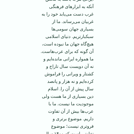
آنكه به ابزارهای فرهنگی
غرب دست می‌يابد خود را ‏به
غربيان می‌رساند. ما از
بسياری جهان سومی‌ها
سبكبارتريم. دنيای اسلامی
هيچ‌گاه جهان ما نبوده است،
‏آن گونه كه برای عرب‌هاست.
ما همواره ايرانی مانده‌ايم و
نه آن دويست سال تاراج و
كشتار و ويرانی را ‏فراموش
كرده‌ايم و نه هزار و پانصد
سال پيش از آن را. اسلام
دين بسياری از ما هست ولی
موجوديت ما ‏نيست. ما با
عرب‌ها بيش از آن تفاوت
داريم. موضوع برتری و
فروتری نيست؛ موضوع
تفاوتی است كه ‏‏١۴٠٠ سال