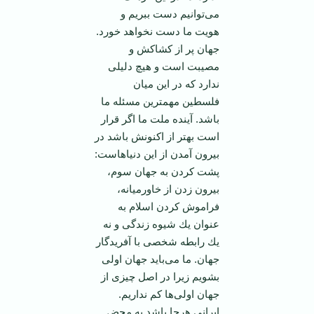
می‌توانيم دست ببريم و
هويت ‏ما دست نخواهد خورد.
جهان پر از كشاكش و
مصيبت است و هيچ دليلی
ندارد كه در اين ميان
فلسطين ‏مهمترين مسئله ما
باشد. آينده ملت‌ ما اگر قرار
است بهتر از اكنونش باشد در
بيرون آمدن از اين ‏دنياهاست:
پشت كردن به جهان سوم،
بيرون زدن از خاورميانه،
فراموش كردن اسلام به
عنوان يك شيوه ‏زندگی و نه
يك رابطه شخصی با آفريدگار
جهان. ما می‌بايد جهان اولی
بشويم زيرا در اصل چيزی از
‏جهان اولی‌ها كم نداريم.
ايرانی هرجا باشد به محض