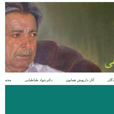
دگان
آثار داریوش همایون
دکترجواد طباطبایی
محمدعل