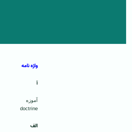
واژه نامه
آ
آموزه
doctrine
الف