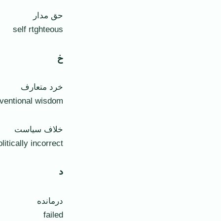
حق مدار
self rtghteous
خ
خرد متعارف
ventional wisdom
خلاف سياست
olitically incorrect
د
درمانده
failed