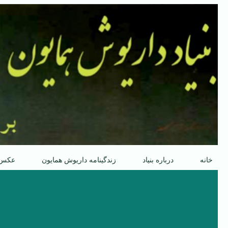
پرش
به
محتوا
خانه
درباره بنیاد
زندگینامه داریوش همایون
عکس