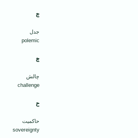
ج
جدل
polemic
چ
چالش
challenge
ح
حاکميت
sovereignty