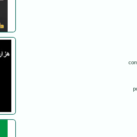
con
p