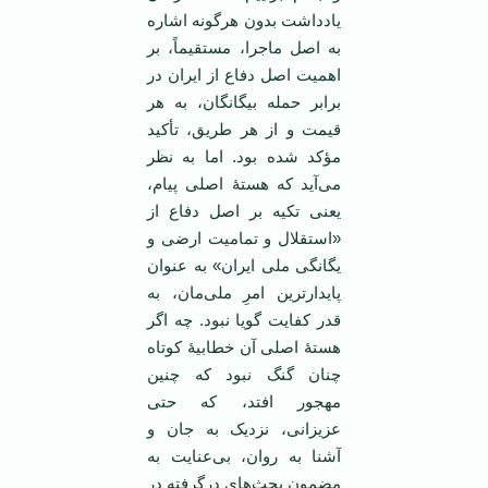
یادداشت بدون هرگونه اشاره
به اصل ماجرا، مستقیماً، بر
اهمیت اصل دفاع از ایران در
برابر حمله بیگانگان، به هر
قیمت و از هر طریق، تأکید
مؤکد شده بود. اما به نظر
می‌آید که هستۀ اصلی پیام،
یعنی تکیه بر اصل دفاع از
«استقلال و تمامیت ارضی و
یگانگی ملی ایران» به عنوان
پایدارترین امرِ ملی‌مان، به
قدر کفایت گویا نبود. چه اگر
هستۀ اصلی آن خطابیۀ کوتاه
چنان گنگ نبود که چنین
مهجور افتد، که حتی
عزیزانی، نزدیک به جان و
آشنا به روان، بی‌عنایت به
مضمون بحث‌های درگرفته در