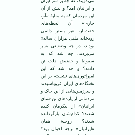
می‌گویند، که چه بر سر ایران
و ایرانیان آمد؟ و پیش از آن
این مردمان که به مثابۀ «آبِ
جاری» آن لحظه‌های
خفت‌بار، «بر بستر دائمی
رودخانۀ ملتی هزاران ساله»
بودند، در چه وضعیتی بسر
می‌بردند، چه شد که به
سقوط و حضیض ذلت تن
دادند؟ و چه شد که این
امپراتوری‌های نشسته بر این
تختگاه‌های ایران فروپاشیدند
و سرزمین‌هایی از این خاک و
مردمانی از پاره‌های تن «مای
ایرانیان» از پیکرمان کنده
شدند؟ کدام‌شان بازگردانده
شدند؟ روحیۀ همان
«ایرانیان» برچه احوال بود؟