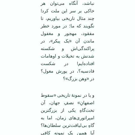
نباشد، آنگاه می‌توان هر
خاکی بر سر این ملت کرد!
چند مثال تاریخی بیاوریم، تا
نگویند که ما؛ در مورد خطر
مفقود، مهجور و مغفول
ماندن آن «یک پیکر»، در
پراکندگی‌اش و شکسته
شدنش به تخیلات و اوهامات
افتاده‌ایم! در شکست
قادسیه؟، در یورش مغول؟
در «وهن بزرگ»؟
و یا در نمونۀ تاریخی «سقوط
اصفهانِ» نصفِ جهان، آن
تخت‌گاهِ یکی از بزرگترین
امپراتوری‌های زمان، اما به
گاهِ بی‌لیاقت‌ترین سلطان‌ها؟
آیا همین یک نمونه کافی‌‌