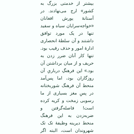
بیشتر از خدمتی بزرگ به
کشور» ارج می‌نهادند. در
آستانۀ یورش افغانان
«خواجه‌سرایان سیاه و سفید
تنها در یک مورد توافق
داشتند و آن سلطۀ انحصاری
ادارۀ امور و حذف رقیب بود.
تنها کار آنان ضرر زدن به
حریف و از میان برداشتن آن
بود.» این فرهنگِ درباریِ آن
روزگاران بود، اما پس‌آمد
منحط آن فرهنگ شوربختانه
در پسِ مغز بسیاری از ما
رسوبی زمخت و کریه کرده
است! فاصله‌گرفتن و
ضربه‌زدن به این فرهنگ
منحط دیرینه وظیفۀ تک تک
شهروندان است، البته اگر