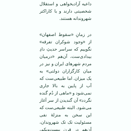
داعیه آزادیخواهی و استقلال
شخصیتی دارند و با کاراکتر
شهروندانه هستند.
در زمانِ «سقوط اصفهان»
از «وجود شوکران تفرقه»
نگوییم که سراسر حدیثِ دادِ
بیدادی‌ست، آن‌هم «درمیان
مردم شهرهای ایران و نیز در
میان کارگزاران دولتی» به
یک میزان. اما طبیعی‌ست که
آب از پایین به بالا جاری
نمی‌شود و «ماهی از دُم گنده
نگردد» آن گندیدن از سر آغاز
می‌شود. البته طبیعی‌ست که
این سخن به منزلۀ نفی
مسئولیت تک تک شهروندان،
آن‌هم در قرن بیست‌ویکم،