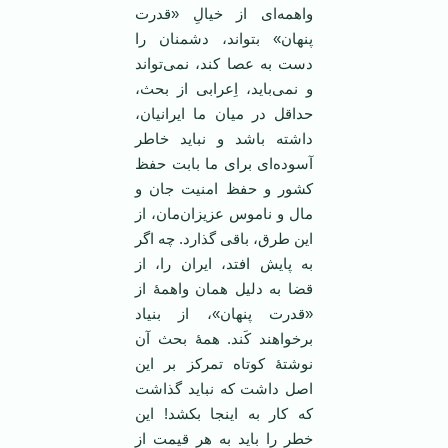
واهمه‌ای از خیالِ «قدرت
پنهان» بتواند، دشمنان را
دست به عصا کند، نمی‌تواند
و نمی‌باید، اِعرابی از بحث،
حداقل در میان ما ایرانیان،
داشته باشد و نباید خاطر
آسوده‌ای برای ما بابت حفظ
کشور و حفظ امنیت جان و
مال و ناموس عزیزان‌مان، از
این طرق، باقی گذارد. چه اگر
به پایش افتد، ایران را، از
قضا به دلیل همان واهمۀ از
«قدرت پنهان»، از بنیاد
برخواهند کَند. همۀ بحث آن
نوشتۀ کوتاه تمرکز بر این
اصل داشت که نباید گذاشت
که کار به اینجا بکشد! این
خطر را باید به هر قیمت از