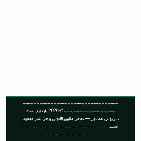
----------------------------------
------------------ © 2026 تارنمای بنیاد
داریوش همایون — تمامی حقوق قانونی و حق نشر محفوظ
است. ------------------------------
----------------------