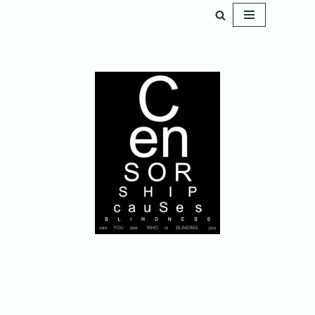
پرش
به
محتوا