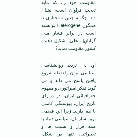
مقاومت خود را، که مایه
تعجب فراوان است، نشان
داد. چگونه چنین ساختاری نا
همگون Hétérogène توانسته
است در برابر فشار ملی
گرایانِ[ محلی] تشکیل دهنده
کشور مقاومت نماید؟
او، بی تردید روانشناسی
سیاسی ایران را نقطه شروع
یافتن پاسخ می داند و می
گوید تفکر امپراتوری و مفهوم
جغرافیائی ایران، در درازای
تاریخ ایران، پیوستگی کاملی
با هم دارند. زیرا این قدیمی
ترین سازمان سیاسی دنیا، با
همه فراز و نشیب ها و
تغییراتی، تنها در شکل،