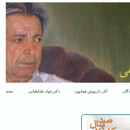
دگان
آثار داریوش همایون
دکترجواد طباطبایی
محمدعل