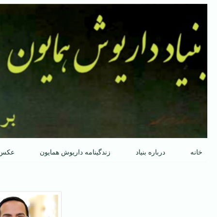
پرش
به
محتوا
خانه
درباره بنیاد
زندگینامه داریوش همایون
عکس