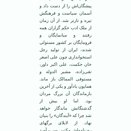
پیشگان‌اش را از دست داد و
آسمان سیاست و فرهنگش
تیره و تار‌تر شد. از آن زمان
از ملک ادب حکم گزاران همه
رفتند و میانمایگان و
فرومایگان بر کشور مستولی
شدند، ایران از تولید رجل
استخوانداری چون علی اصغر
خان حکمت، علی اکبر داور،
تقی‌زاده، مشیر الدوله و
مستوفی الممالک باز ماند.
همایون یادآور و یکی از آخرین
بازماندگان آن بزرگ مردان
بود. اما او بیش از
گذشتگانش ماندگار خواهد
شد چرا که «آیندگان» را بنیان
نهاد. از لابلای برگهای
روزنامه‌اش مکتبی سر برآورد