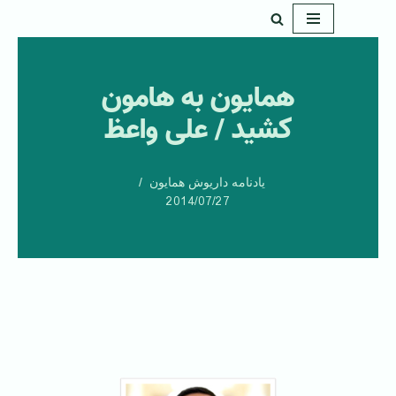
پرش
به
همایون به هامون
محتوا
کشید / علی واعظ
یادنامه داریوش همایون
2014/07/27