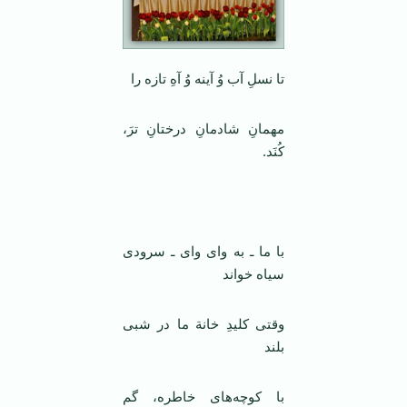
تا نسلِ آب وُ آینه وُ آهِ تازه را
مهمانِ شادمانِ درختانِ ترَ،
کُنَد.
با ما ـ به وای وای ـ سرودی
سیاه خواند
وقتی کلیدِ خانة ما در شبی
بلند
با کوچه‌های خاطره، گم