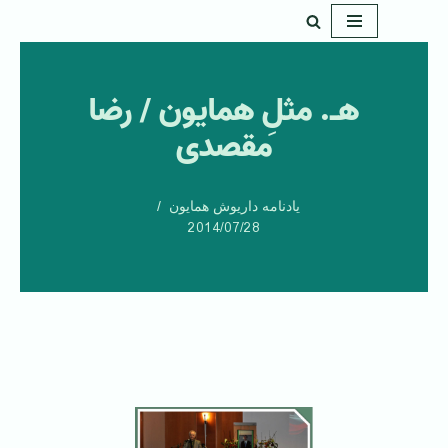
پرش
به
هـ. مثلِ همایون / رضا
محتوا
مقصدی
یادنامه داریوش همایون
2014/07/28