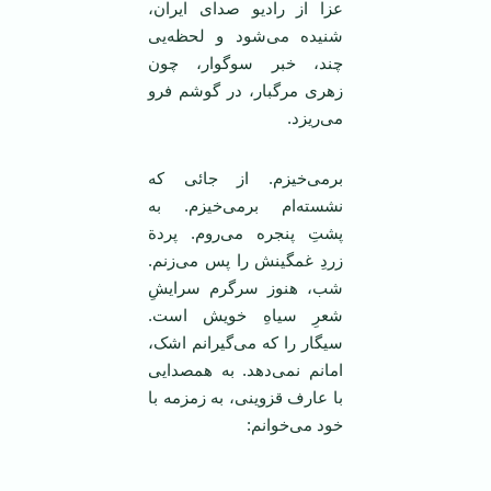
عزا از رادیو صدای ایران،
شنیده می‌شود و لحظه‌یی
چند، خبر سوگوار، چون
زهری مرگبار، در گوشم فرو
می‌ریزد.
برمی‌خیزم. از جائی که
نشسته‌ام برمی‌خیزم. به
پشتِ پنجره می‌روم. پردة
زردِ غمگینش را پس می‌زنم.
شب، هنوز سرگرم سرایشِ
شعرِ سیاهِ خویش است.
سیگار را که می‌گیرانم اشک،
امانم نمی‌دهد. به همصدایی
با عارف قزوینی، به زمزمه با
خود می‌خوانم: