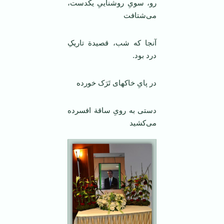
رو، سویِ روشناییِ یکدست،
می‌شتافت
آنجا که شب، قصیدة تاریکِ
درد بود.
در پایِ خاکهای تَرَک خورده
دستی به رویِ ساقة افسرده
می‌کشید