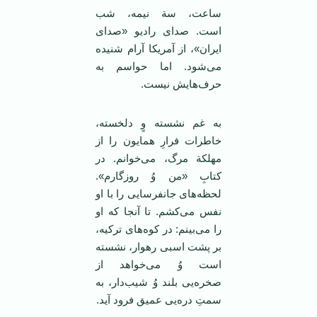
ساعت، سة نیمه، شب
است. صدای رادیو «صدای
ایران»، از آمریکا آرام شنیده
می‌شود. اما حواسم به
حرف‌هایش نیست.
به غم نشسته وٍ دلخسته،
خاطرات فرارِ همایون را از
مهلکة مرگ، می‌خوانم. در
کتابِ «من وُ روزگارم».
لحظه‌های جانفرسایی را با او
نفس می‌کشم. تا آنجا که او
را می‌بینم: در کوه‌های ترکیه،
بر پشت اسبی رهوار، نشسته
است وُ می‌خواهد از
صخره‌یی بلند وُ شیب‌دار، به
سمتِ دره‌یی عمیق فرود آید.