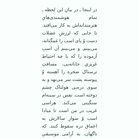
در اینجا ـ در بیانِ این لحظه ـ
تمام هوشمندی‌هایِ
هنرمندانه‌اش به کار می‌افتد.
تا جایی که لرزشِ عضلات
دست وُ پای اسب را غمگنانه،
می‌بینم. و می‌بینم آن اسبِ
آزموده را که با چه احتیاط
غریزیِ جانانه‌یی، مسافتِ
ترسناکِ صخره را آهسته وُ
پیوسته پشت سر می‌نهد و به
سوی دره‌یی هولناک چشم
دوخته است. نفس در سینه‌ام
سنگینی می‌کند. هراسی
غریب در من است تا مبادا
اسب وُ سوارِ سالارش به
اعماق دره سقوط کنند. که
ناگهان، به آرامی موسیقیِ