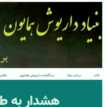
پرش
به
محتوا
خانه
درباره بنیاد
زندگینامه داریوش همایون
عکس
هشدار به طر