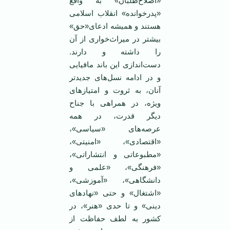
«اصلاح‌طلبان» به واقع
«پدرخوانده» انقلاب اسلامی
هستند و همیشه ادعای«حق»
بیشتر در میراث‌خواری از آن
را داشته و دارند.
دست‌اندازی این باند مافیایی
و در ادامه نسل‌های جدیدتر
آنان، به ثروت و امتیازهای
ویژه، در همراهی با جناح
دیگر قدرت، در همه
عرصه‌های «سیاسی»،
«اقتصادی»، «امنیتی»،
«مطبوعاتی و انتشاراتی»،
«فرهنگی»، «علمی و
دانشگاهی»، «آموزشی»،
«اشتغال» و حتی «نهادهای
دینی» و تا حدی «هنر»، در
کشور به لطف حفاظت از