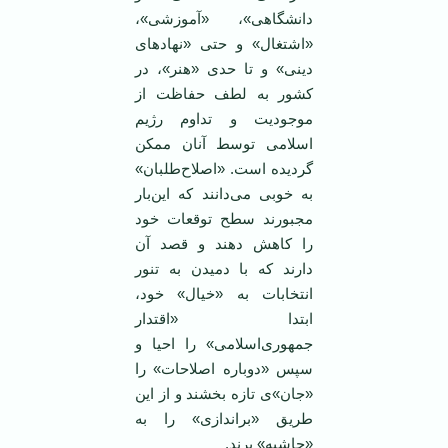
دانشگاهی»، «آموزشی»،
«اشتغال» و حتی «نهادهای
دینی» و تا حدی «هنر»، در
کشور به لطف حفاظت از
موجودیت و تداوم رژیم
اسلامی توسط آنان ممکن
گردیده است. «اصلاح‌طلبان»
به خوبی می‌دانند که این‌بار
مجبورند سطح توقعات خود
را کاهش دهند و قصد آن
دارند که با دمیدن به تنور
انتخابات به «خیال» خود،
ابتدا «اقتدار
جمهوری‌اسلامی» را احیا و
سپس «دوباره اصلاحات» را
«جان»ی تازه بخشند و از این
طریق «براندازی» را به
«حاشیه» برند.