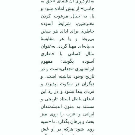
به‌کارگیری آن فضای «حق به
جانبی» از پیش آماده شود و
یا، به خیال مرعوب کردن
معترضین، شرایط آسوده
خاطری برای ادای هر سخن
بی‌ربط و یا هر مقایسۀ
بی‌پایه‌ای مهیا گردد. به‌عنوان
مثال کسانی با خاطری
آسوده بگویند؛ مفهوم
ایرانشهری «جعلی»ست و در
تاریخ وجود نداشته است، و
دیگران در سکوت بپذیرند و
فردی پیدا نشود و در رد این
ادعای باطل اسناد تاریخی و
مستند به متون اندیشمندان
ایرانی و عرب را روی میز
بحث و برهان بگذارد، تا «سیه
روی شود هرکه در او غش