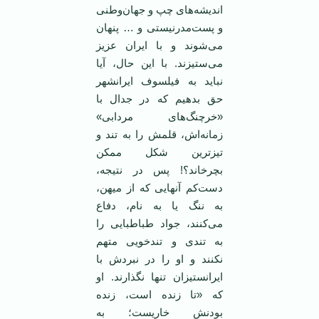
اندیشه‌های چپ و جهان‌وطنی
و پست‌مدرنیستی و … پنهان
می‌شوند و با ایران عزیز
می‌ستیزند. با این حال، آیا
نباید به فیلسوف ایرانشهر
حق بدهیم که در جدال با
«خرچنگ‌های مردابی»
زمانه‌اش، قلمش را به تند و
تیزترین شکل ممکن
بچرخاند؟! پس در نتیجه،
دست‌کم آنهایی که از میهن،
به ننگ یا به نام، دفاع
می‌کنند، جواد طباطبایی را
به تندی و تندخویی متهم
نکنند و او را در نبردش با
ایرانستیزان تنها نگذارند. او
که «تا زنده است، زنده
بودنش خاریست؛ به