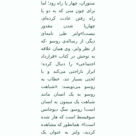
ستوران، چهار پا راه رود؛ اما
برای چون منی که به دو پا
راه رفتن عادت کرده‌ام،
چهارپا شدن مقدور
نیست!»ولتر طی نامه‌ای
دیگر، از رساله‌ی روسو -که
از نظر ولتر، وی همان علاقه
به توحش در کتاب «قرارداد
اجتماعی» را دنبال کرده-
ابراز ناراحتی می‌کند و با
لحنی بسیار تند، خطاب به
روسو می‌نویسد: «شباهت
روسو به یک انسان مانند
شباهت یک میمون به انسان
است! روسو، سگِ دیوجانس
سوفیسط است که هار شده
است!». همانطور که مشاهده
کردید، ولتر به عنوان یک