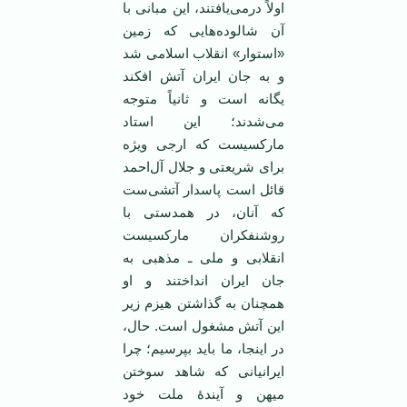
اولاً درمی‌یافتند، این مبانی با
آن شالوده‌هایی که زمین
«استوار» انقلاب اسلامی شد
و به جان ایران آتش افکند
یگانه‌ است و ثانیاً متوجه
می‌‌شدند؛ این استاد
مارکسیست که ارجی ویژه
برای شریعتی و جلال آل‌احمد
قائل است پاسدار آتشی‌ست
که آنان، در همدستی با
روشنفکران مارکسیست
انقلابی و ملی ـ مذهبی به
جان ایران انداختند و او
همچنان به گذاشتن هیزم زیر
این آتش مشغول است. حال،
در اینجا، ما باید بپرسیم؛ چرا
ایرانیانی که شاهد سوختن
میهن و آیندۀ ملت خود