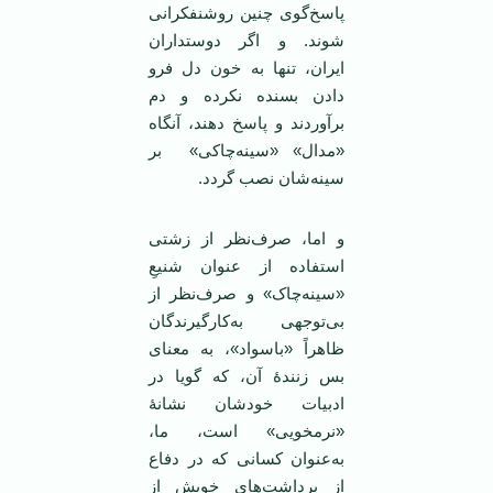
پاسخ‌گوی چنین روشنفکرانی
شوند. و اگر دوستداران
ایران، تنها به خون دل فرو
دادن بسنده نکرده و دم
برآوردند و پاسخ دهند، آنگاه
«مدال» «سینه‌چاکی» بر
سینه‌شان نصب گردد.
و اما، صرف‌نظر از زشتی
استفاده از عنوان شنیعِ
«سینه‌چاک» و صرف‌نظر از
بی‌توجهی به‌کارگیرندگان
ظاهراً «باسواد»، به معنای
بس زنندۀ آن، که گویا در
ادبیات خودشان نشانۀ
«نرمخویی» است، ما،
به‌عنوان کسانی که در دفاع
از برداشت‌های خویش از