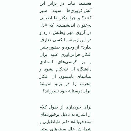
هستند، نباید در برابر این
آتش‌افروزی‌ها سینه سپر
کنند؟ و چرا دکتر طباطبایی
به‌عنوان اندیشمندی که «دل
در گروی مهر وطنش دارد و
در اين زمينه با كسی تعارف
ندارد» از وجود و حضور چنین
افکار هراس‌آوری علیه ایران
و بر کرسی‌های استادی
دانشگاه آن تلخکام نشود و
بنیادهای نامیمون آن افکار
مخرب را در پرتو اندیشۀ
ایران‌دوستانۀ خود نسوزاند؟
برای خودداری از طول کلام
از اشاره به دلایل برخوردهای
«تندخویانۀ» دکتر طباطبایی و
شمارش علل سینه‌های ستبر