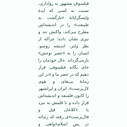
فیلسوفِ مشهور به رواداری،
نسبت به کسی که ایدۀ
واپسگرایانۀ «بازگشت به
طبیعت» را در اندیشه‌اش
مطرح می‌کند، واکنش تند و
تیزی نشان داده؛ چراکه از
نظر ولتر، اندیشه روسو،
انسان را به «عصر توحش»
بازمی‌گرداند. حال خودمان را
جای یگانه فیلسوفی قرار
دهیم که در عصر ما و «در این
زمانۀ بی‌های و هوی
لال‌پرست»، ایران و ایرانشهر
را کانون فلسفه و اندیشه‌اش
قرار داده و با قلمش به نبرد
با «کلاغان قیل و
قال‌پرست»ی رفته که رندانه
در پسِ اسلام‌خواهی و