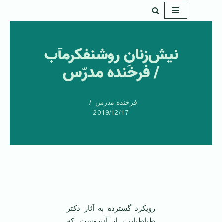
پرش
به
نیش‌زنانِ روشنفکرمآب
محتوا
/ فرخنده مدرّس
فرخنده مدرس
2019/12/17
‌ ‌
رویکرد گسترده به آثار دکتر
طباطبایی، از آن‌روست که