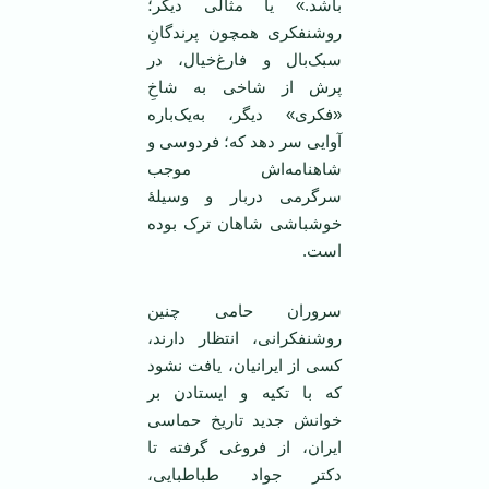
باشد.» یا مثالی دیگر؛
روشنفکری همچون پرندگانِ
سبک‌بال و فارغ‌خیال، در
پرش از شاخی به شاخِ
«فکری» دیگر، به‌یک‌باره
آوایی سر دهد که؛ فردوسی و
شاهنامه‌اش موجب
سرگرمی دربار و وسیلۀ
خوشباشی شاهان ترک بوده
است.
سروران حامی چنین
روشنفکرانی، انتظار دارند،
کسی از ایرانیان، یافت نشود
که با تکیه و ایستادن بر
خوانش جدید تاریخ حماسی
ایران، از فروغی گرفته تا
دکتر جواد طباطبایی،