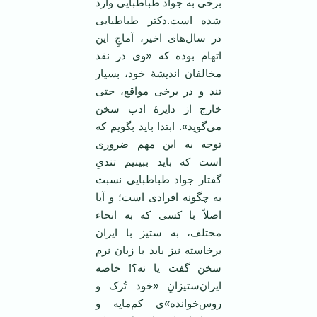
برخی به جواد طباطبایی وارد
شده است.دکتر طباطبایی
در سال‌های اخیر، آماجِ این
اتهام بوده که «وی در نقد
مخالفان اندیشۀ خود، بسیار
تند و در برخی مواقع، حتی
خارج از دایرۀ ادب سخن
می‌گوید». ابتدا باید بگویم که
توجه به این مهم ضروری
است که باید ببینیم تندیِ
گفتار جواد طباطبایی نسبت
به چگونه افرادی است؛ و آیا
اصلاً با کسی که به انحاء
مختلف، به ستیز با ایران
برخاسته نیز باید با زبان نرم
سخن گفت یا نه؟! خاصه
ایران‌ستیزانِ «خود تُرک و
روس‌خوانده»ی کم‌مایه و