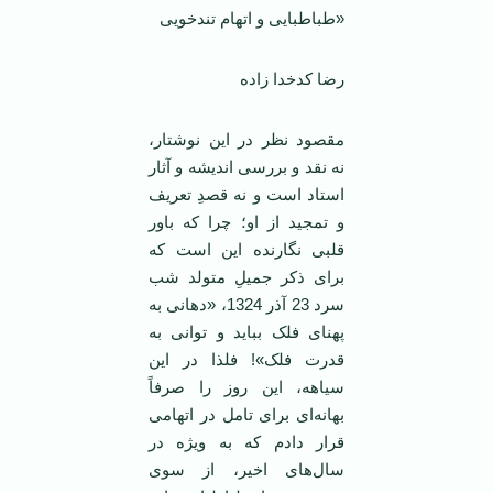
«طباطبایی و اتهام تندخویی
رضا کدخدا زاده
مقصود نظر در این نوشتار،
نه نقد و بررسی اندیشه و آثار
استاد است و نه قصدِ تعریف
و تمجید از او؛ چرا که باور
قلبی نگارنده این است که
برای ذکر جمیلِ متولد شب
سرد 23 آذر 1324، «دهانی به
پهنای فلک بباید و توانی به
قدرت فلک»! فلذا در این
سیاهه، این روز را صرفاً
بهانه‌ای برای تامل در اتهامی
قرار دادم که به ویژه در
سال‌های اخیر، از سوی