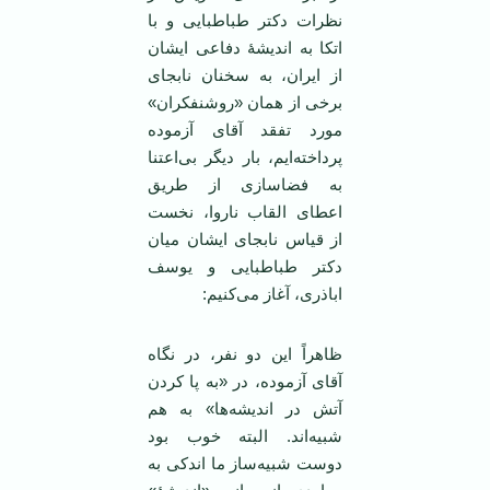
نظرات دکتر طباطبایی و با
اتکا به اندیشۀ دفاعی ایشان
از ایران، به سخنان نابجای
برخی از همان «روشنفکران»
مورد تفقد آقای آزموده
پرداخته‌ایم، بار دیگر بی‌اعتنا
به فضاسازی از طریق
اعطای القاب ناروا، نخست
از قیاس نابجای ایشان میان
دکتر طباطبایی و یوسف
اباذری، آغاز می‌کنیم:
ظاهراً این دو نفر، در نگاه
آقای آزموده، در «به پا کردن
آتش در اندیشه‌ها» به هم
شبیه‌اند. البته خوب بود
دوست شبیه‌ساز ما اندکی به