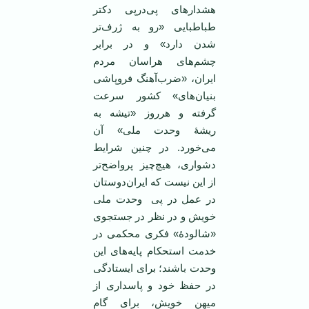
هشدارهای پی‌درپی دکتر
طباطبایی «رو به ژرف‌تر
شدن دارد» و در برابر
چشم‌های هراسان مردم
ایران، «ضرب‌آهنگ فروپاشی
بنیان‌های» کشور سرعت
گرفته و هرروز «تیشه به
ریشۀ وحدت ملی» آن
می‌خورد. در چنین شرایط
دشواری، هیچ‌چیز پرواضح‌تر
از این نیست که ایران‌دوستان
در عمل در پی وحدت ملی
خویش و در نظر در جستجوی
«شالودۀ» فکری محکمی در
خدمت استحکام پایه‌های این
وحدت باشند؛ برای ایستادگی
در حفظ خود و پاسداری از
میهن خویش، برای گام