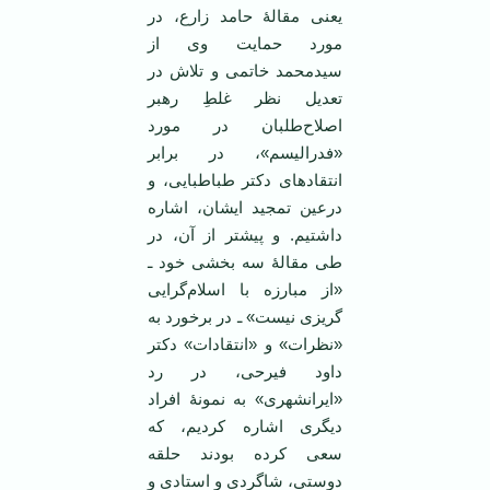
یعنی مقالۀ حامد زارع، در
مورد حمایت وی از
سیدمحمد خاتمی و تلاش در
تعدیل نظر غلطِ رهبر
اصلاح‌طلبان در مورد
«فدرالیسم»، در برابر
انتقادهای دکتر طباطبایی، و
درعین تمجید ایشان، اشاره
داشتیم. و پیشتر از آن، در
طی مقالۀ سه بخشی خود ـ
«از مبارزه با اسلام‌گرایی
گریزی نیست» ـ در برخورد به
«نظرات» و «انتقادات» دکتر
داود فیرحی، در رد
«ایرانشهری» به نمونۀ افراد
دیگری اشاره کردیم، که
سعی کرده بودند حلقه
دوستی، شاگردی و استادی و