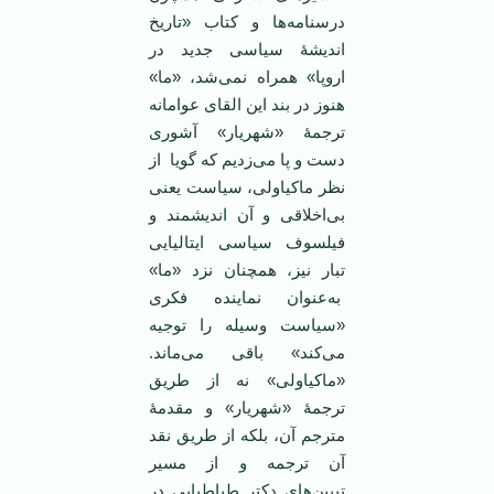
درسنامه‌ها و کتاب «تاریخ
اندیشۀ سیاسی جدید در
اروپا» همراه نمی‌شد، «ما»
هنوز در بند این القای عوامانه
ترجمۀ «شهریار» آشوری
دست و پا می‌زدیم که گویا از
نظر ماکیاولی، سیاست یعنی
بی‌اخلاقی و آن اندیشمند و
فیلسوف سیاسی ایتالیایی
تبار نیز، همچنان نزد «ما»
به‌عنوان نماینده فکری
«سیاست وسیله را توجیه
می‌کند» باقی می‌ماند.
«ماکیاولی» نه از طریق
ترجمۀ «شهریار» و مقدمۀ
مترجم آن، بلکه از طریق نقد
آن ترجمه و از مسیر
تبیین‌های دکتر طباطبایی در