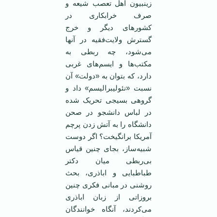
زینبیون اهل تعصب شیعه و
صرف خرابکاری در
کشورهای دیگر و خرج
گسترش ولایت‌فقیه در آنها
می‌شود، چه ربطی به
مکتب‌ها و ایسم‌های غربی
دارد، که بتوان به «دولت» آن
نسبت «نئولیبرالیسم» داد و
گروهی بسیجی تحریک شده
در لباس دانشجو در صحن
دانشگاه را به آتش زدن پرچم
آمریکا برانگیخت؟ اگر دوست
شبیه‌ساز، بجای چنین قیاس
بی‌ربطی میان دکتر
طباطبایی و اباذری، بحث
روشنی در مبانی فکری چنین
بروزاتی از زبان اباذری
می‌کردند، آنگاه خوانندگان