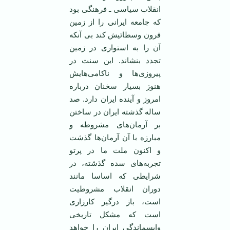
انقلاب سياسی ـ فرهنگی بود
که جامعه ايرانی را از زمين
قرون وسطائيش کند بی آنکه
آن را به استواری در زمين
تجدد بنشاند. اين سنت در
پيروزی‌ها و ناکامی‌هايش
هنوز بسيار سخنان درباره
امروز و آينده ايران دارد. صد
ساله گذشته ايران در ساختن
بر آرمان‌های مشروطه و
مبارزه با آن آرمان‌ها گذشت
و اکنون ملت ما در پرتو
تجربه‌های سده گذشته، در
شرايطی که اساسا مانند
دوران انقلاب مشروطيت
است، باز درگير کارزاری
است که مشکل تاريخی
واپسماندگی ايران را خواهد