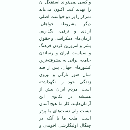
و کسی نمی‌تواند استقلال آن
را تهديد کند. اکنون می‌بايد
تمرکز را بر دو خواست اصلی
ديگر مشروطه خواهان،
آزادی و ترقی، بگذاريم.
آرمان‌های دمکراسی و حقوق
بشر و امروزين کردن فرهنگ
و سياست ايران و رساندن
جامعه ايرانی به پيشرفته‌ترين
کشورهای جهان، پس از صد
سال هنوز تازگی و نيروی
زندگی خود را نگهداشته
است. مردم ايران بيش از
هميشه در تکاپوی اين
آرمان‌هايند. کار ما هيچ آسان
نيست ولی دست‌های ما پرتر
است. ملت ما با آنکه در
چنگال اوليگارشی آخوندی و