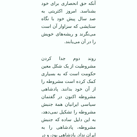
آنکه حق انحصاری برای خود
بشناسد. امروز اکثريتی به
صد سال پيش خود با نگاه
ستايشی که سزاوار آن است
می‌نگرند و ريشه‌های خويش
را در آن می‌يابند.
روند دوم جدا کردن
مشروطيت از يک شکل معين
حکومت است که به بسياری
کمک کرده است مشروطه را
از آن خود بدانند. پادشاهی
مشروطه اکنون در گفتمان
سياسی ايرانيان همة جنبش
مشروطه را تشکيل نمی‌دهد،
به اين دليل ساده که جنبش
مشروطه، پادشاهی را به
ايران نداد. پادشاهی بود، و در