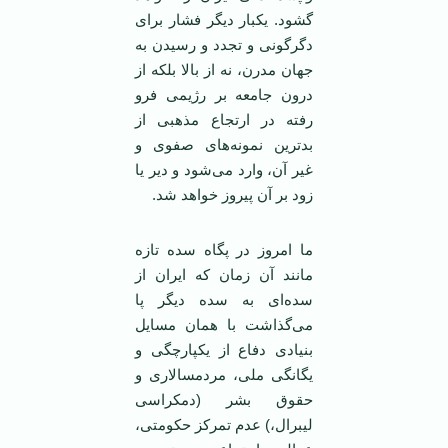
گشود. يکبار ديگر فشار برای
دگرگونی و تجدد و رسيدن به
جهان مدرن، نه از بالا بلکه از
درون جامعه بر رژيمی فرو
رفته در ارتجاع مذهبی از
بدترين نمونه‌های صفوی و
غير آن، وارد می‌شود و دير يا
زود بر آن پيروز خواهد شد.
ما امروز در پگاه سده تازه
مانند آن زمان که ايران از
سده‌ای به سده ديگر پا
می‌گذاشت با همان مسايل
بنيادی دفاع از يکپارچگی و
يگانگی ملی، مردمسالاری و
حقوق بشر (دمکراسی
ليبرال،) عدم تمرکز حکومتی،