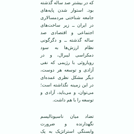
که در بيشتر صد ساله گذشته
بود. استوار شدن پايه‌های
جامعه شناختی مردمسالاری
در ايران ــ زير ساخت‌های
اجتماعی و اقتصادی صد
ساله گذشته ــ و دگرگونی
نظام ارزش‌ها به سود
دمکراسی ليبرال، و در
روياروئی با رژيمی که نفی
آزادی و توسعه هر دوست،
ديگر مشکل نظری عمده‌ای
در اين زمينه نگذاشته است؛
می‌توان، و می‌بايد، آزادی و
توسعه را با هم داشت.
تضاد ميان ناسيوناليسم
نگهدارنده و ضرورت
وابستگی استراتژيک به يک