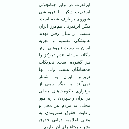
ابرقدرت در برابر جهانجوئی
ابرقدرت ديگر، با فروپاشی
شوروی برطرف شده است.
ديگر ابرقدرتی هم‌مرز ايران
نيست. از ميان رفتن تهديد
هميشگی تقسيم و تجزيه
ايران به دست نيروهای برتر
بيگانه مسئله عدم تمرکز را
نيز گشوده است. تحريکات
همسايگان هست ولی آنها
دربرابر ايران به شمار
نمی‌آيند. ما ديگر بيمی از
برقراری حکومت‌های محلی
در ايران و سپردن اداره امور
محلی به مردم هر محل و
رعايت حقوق شهروندی به
معنی اعلاميه جهانی حقوق
بشر و ميثاق‌های آن نداريم.