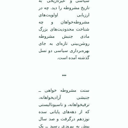
سياسی و “غيرتاريخی“ به
تاريخ مشروطه را ديد. چه در
ارزيابی اولويت‌های
مشروطه‌خواهان و چه
شناخت محدوديت‌های بزرگ
مادی جنبش مشروطه
روشن‌بينی تازه‌ای به جای
بهره‌برداری سياسی دو نسل
گذشته آمده است.
***
سنت مشروطه خواهی ــ
جنبشی آزاديخواهانه،
ترقيخواهانه، و ناسيوناليستی
که از دهه‌های پايانی سده
نوزدهم درگرفت و صد سال
پيش به پيروزی رسيد ــ يک