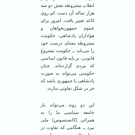
انقلاب مشروطه نقش دو سه
هزار ساله آن دست کم روی
کاغذ تغيير يافت. امروز برای
عموم جمهوريخواهان و
هواداران پادشاهی، حکومت
مشروطه معنای درست خود
را می‌يابد ــ حکومت مشروع
قانونی، بر پايه قانون اساسی
که مردم گزارده‌اند. چنان
حکومتی می‌تواند به صورت
پادشاهی يا جمهوری باشد که
جز در شکل تفاوتی ندارند.
اين دو روند می‌تواند باز
جامعه سياسی ما را به
همرائی (کانسنسوس) ملی
ببرد ــ هنگامی که تفاوت در
برنامه‌های سياسی،