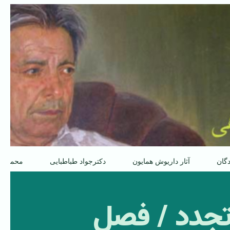
دگان
آثار داریوش همایون
دکترجواد طباطبایی
محمدعل
تجدد / فصل