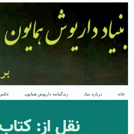
پرش
به
محتوا
خانه
درباره بنیاد
زندگینامه داریوش همایون
عکس
نقل از: کتا