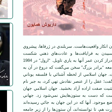
 انکار واقعيت‌هاست. سربلندي در ژرفاها، پيشروي
يدن به فرايافت‌ها و عادت‌هاي ذهني شکست
خورده و باطل، و دراز کردن عمر آنها به ياري تاويل. “ارول“ در 1984
امعه “برادر بزرگ” سخن مي‌گفت که دروغ در آن به
جهان اسلامي از لحظه آشنائي با فلسفه يوناني
فت؛ عقل را از عنصر نقادش تهي کرد، به جبر نام
 مشيت صفت اراده آزاد بخشيد. جهان اسلامي جهان
ت که دست به ستون‌هايش نمي‌شود زد. جهاني
موجود. آنها که در اين جهان به جائي رسيده‌اند
 هم، تا توانسته‌اند، آن ستون‌ها را از زير جامعه