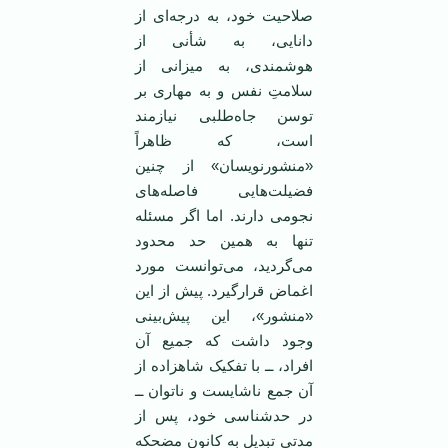
صلاحیت خود، به درجه‌ای از
دانایی، به شأنی از
هوشمندی، به میزانی از
سلامتِ نفس و به مهاری بر
توسن جاه‌طلبی نیازمند
ا‌ست، که ظاهراً
«منشورنویسان» از چنین
فضیلت‌هایی فاصله‌های
نجومی دارند. اما اگر مسئله
تنها به همین حد محدود
می‌گردید، می‌توانست مورد
اغماض قرارگیرد. پیش از این
«منشور»، این پیش‌بینی
وجود داشت که جمیع آن
افراد، ــ با تفکیک شاهزاده از
آن جمع ناشایست و ناتوان ــ
در حدشناسی خود، پس از
مدتی تبدیل به کانون مضحکه