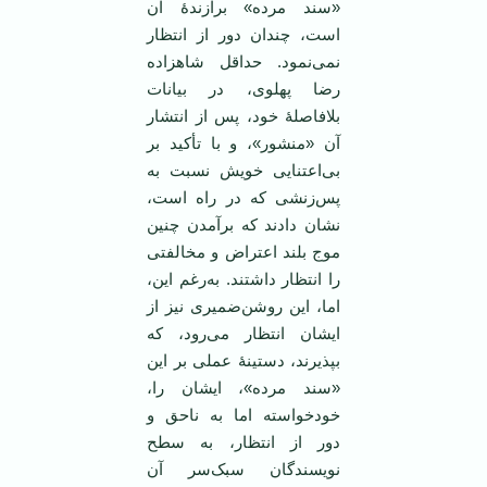
«سند مرده» برازندۀ آن
است، چندان دور از انتظار
نمی‌نمود. حداقل شاهزاده
رضا پهلوی، در بیانات
بلافاصلۀ خود، پس از انتشار
آن «منشور»، و با تأکید بر
بی‌اعتنایی خویش نسبت به
پس‌زنشی که در راه است،
نشان دادند که برآمدن چنین
موج بلند اعتراض و مخالفتی
را انتظار داشتند. به‌رغم این،
اما، این روشن‌ضمیری نیز از
ایشان انتظار می‌رود، که
بپذیرند، دستینۀ عملی بر این
«سند مرده»، ایشان را،
خودخواسته اما به ناحق و
دور از انتظار، به سطح
نویسندگان سبک‌سر آن