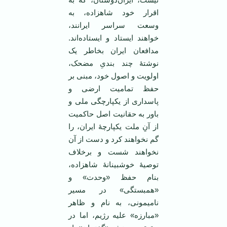
اقرار خود شاهزاده، به
وسعت سراسر ایرانند،
خواهند ایستاد و ایستاده‌اند.
مدافعان ایران بخاطر یک
نوشتۀ چند بندیِ مضحک،
اولویت و اصول خود، مبنی بر
حفظ تمامیت ارضی و
پاسداری از یکپارچگی ملی و
باور به حقانیت اصل حاکمیت
از آنِ ملت یکپارچۀ ایران، را
گم نخواهند کرد و دست از آن
نخواهند شست و برخلاف
توصیۀ خوشبینانۀ شاهزاده،
بنام حفظ «وحدت» و
«همبستگی» در مسیر
نامیمونی، به نام و ظاهر
«مبارزه» علیه رژیم، اما در