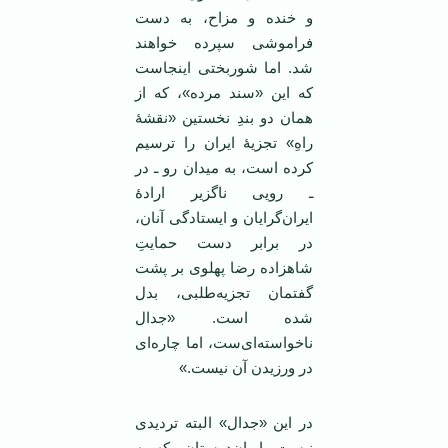
و خنده و مزاح، به دست
فراموشی سپرده خواهند
شد. اما شوربختی اینجاست
که این «سند مرده»، که از
همان دو بندِ نخستین «نقشۀ
راهِ» تجزیۀ ایران را ترسیم
کرده است، به میدان رو ـ در
ـ رویی ناگزیر ارادۀ
ایران‌گرایان و ایستادگی آنان،
در برابر دست حمایتِ‌
شاهزاده رضا پهلوی بر پشت
گفتمان تجزیه‌طلبی، بدل
شده است. «جدال
ناخواسته‌ای‌ست، اما چاره‌ای
در ورزیدن آن نیست.»
در این «جدال» البته تردیدی
نیست، ایران‌دوستان، که به