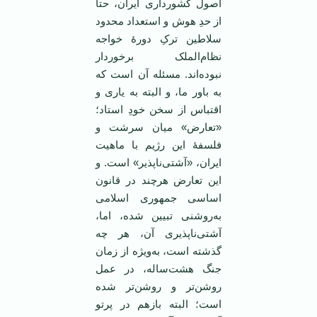
اصول کشورداری ایران، حتا
از حدِ هوش و استعداد محدود
سلاطین ترکِ دورۀ خواجه
نظام‌الملک برخوردار
نبوده‌اند. مسئله آن است که
به باور ما، و البته به یاری و
اقتباس از سخن خودِ استاد؛
«تعارض» میان سرشت و
فلسفۀ این رژیم با ماهیت
ایران، «آشتی‌ناپذیر» است. و
این تعارض هرچند در قانون
اساسی جمهوری اسلامی
به‌روشنی تبیین شده، اما،
آشتی‌ناپذیری آن، هر چه
گذشته است، به‌ویژه از زمان
جنگ هشت‌ساله، در عمل
روشن‌تر و روشن‌تر شده
است؛ البته بازهم در پرتو