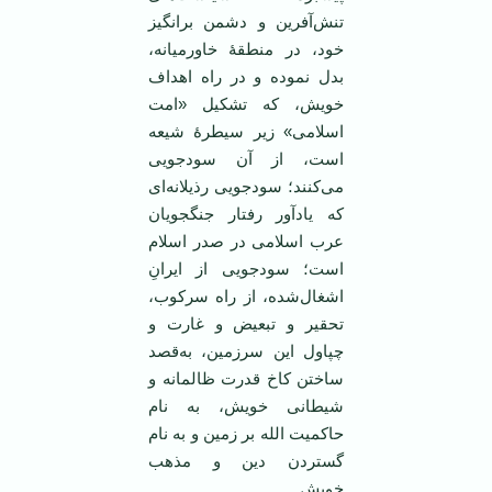
تنش‌آفرین و دشمن برانگیز
خود، در منطقۀ خاورمیانه،
بدل نموده و در راه اهداف
خویش، که تشکیل «امت
اسلامی» زیر سیطرۀ شیعه
است، از آن سودجویی
می‌کنند؛ سودجویی رذیلانه‌ای
که یادآور رفتار جنگجویان
عرب اسلامی در صدر اسلام
است؛ سودجویی از ایرانِ
اشغال‌شده، از راه سرکوب،
تحقیر و تبعیض و غارت و
چپاول این سرزمین، به‌قصد
ساختن کاخ قدرت ظالمانه و
شیطانی خویش، به نام
حاکمیت الله بر زمین و به نام
گستردن دین و مذهب
خویش.