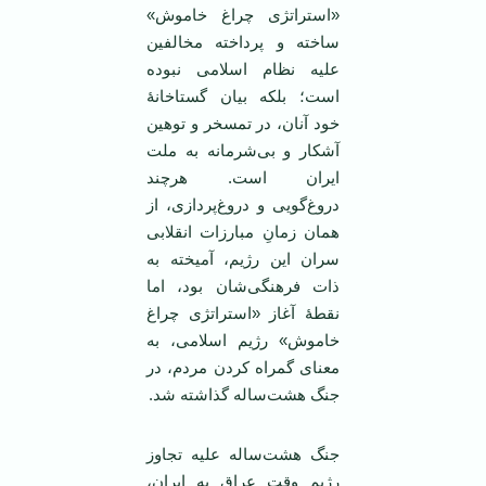
«استراتژی چراغ خاموش»
ساخته و پرداخته مخالفین
علیه نظام اسلامی نبوده
است؛ بلکه بیان گستاخانۀ
خود آنان، در تمسخر و توهین
آشکار و بی‌شرمانه به ملت
ایران است. هرچند
دروغ‌گویی و دروغ‌پردازی، از
همان زمانِ مبارزات انقلابی‌
سران این رژیم، آمیخته به
ذات فرهنگی‌شان بود، اما
نقطۀ آغاز «استراتژی چراغ
خاموش» رژیم اسلامی، به
معنای گمراه کردن مردم، در
جنگ هشت‌ساله گذاشته شد.
جنگ هشت‌ساله علیه تجاوز
رژیم وقت عراق به ایران،