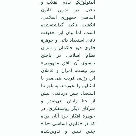
ایدئولوژیکِ خادم انقلاب و
دخیل در تدوین قانون
اساسی جمهوری اسلامی،
انگشت تأکید گذاشته‌شده
است، اما بیان این حقیقت
نافی استعداد ذاتی و جوهرۀ
فکری خودِ حاکمان و سران
نظام اسلامی در تاختن
به‌سوی آن «افق مفهومی»
نیز نیست. آمران و عاملان
این رژیم، فریب بنی‌صدر یا
امثالهم را نخوردند. به باور ما
استعداد چنین دریافتی، پیش
از حتا زایش بنی‌صدر و
شرکای دیگر روشنفکری، در
جوهرۀ افکارِ خودِ آنان بوده
که در «قانون اساسی ج.ا.»
چنین تبیین و تدوین‌شده