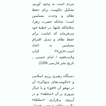
مردم است به وجود آوریم.
تشکیل حکومت برای حفظ
نظام و وحدت مسلمین
است؛ چنانکه حضرت زهرا،
سلام‌الله علیها، در خطبۀ خود
می‌فرماید که امامت برای
حفظ نظام و تبدیل افتراق
مسلمین به اتحاد
است.»(ص۲۷ کتاب
ولایت‌فقیه / امام خمینی ـ
تاریخ نشر فارسی 1356)
دستگاه رهبری رژیم اسلامی
و «حکومت‌های متوالی» آن
در توهمِ آن «افق» و با خیال
پیروزی بر آن «سلطه»، و در
آرزوی برقراری «سلطۀ»
ولایت مطلقه شیعه بر «جهان