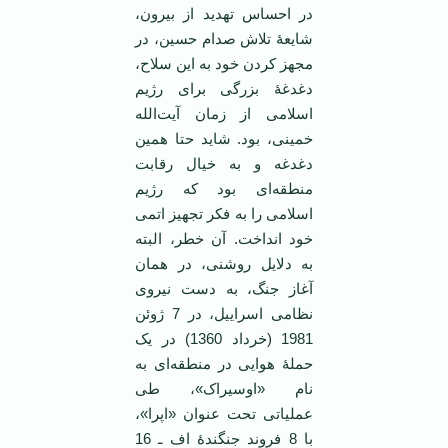
در احساس تهدید از بیرون،
شایعۀ تلاش صدام حسین، در
مجهز کردن خود به این سلاح،
دغدغۀ بزرگی برای رژیم
اسلامی از زمان آیت‌الله
خمینی، بود. شاید حتا همین
دغدغه و به خیال رقابت
منطقه‌ای بود که رژیم
اسلامی را به فکر تجهیز اتمی
خود انداخت. آن خطر، البته
به دلایل روشنی، در همان
آغاز جنگ، به دست نیروی
نظامی اسراییل، در 7 ژوئن
1981 (خرداد 1360) در یک
حملۀ هوایی در منطقه‌ای به
نام «اوسیراک»، طی
عملیاتی تحت عنوان «اپرا»،
با 8 فروند جنگندۀ اف ـ 16