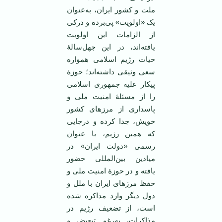
ملت و کشور ایران، به‌عنوان
یک «اولویت» پی‌برده و درکی
از الزامات این اولویت
یافته‌اند، در این چهل‌سالۀ
حیات رژیم اسلامی همواره
سعی وثیقی داشته‌اند؛ حوزۀ
پیکار علیه جمهوری اسلامی
را از مسئلۀ امنیت ملی و
پاسداری از مرزهای کشور
خویش، جدا کرده و درجایی
که همین رژیم، با عنوان
رسمی «دولت ایران» در
میادین بین‌المللی حضور
یافته و در حوزۀ امنیت ملی و
حفظ مرزهای ایران با ملل و
دول دیگر وارد مذاکره شده
است، از تضعیف رژیم در
مذاکرات، به‌رغم تبعیض و