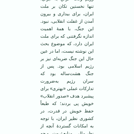
تنها نخستین تکان بر ملت
ایران، برای بیداری و بیرون
آمدن از غفلت انقلابی، نبود.
این جنگ، با همۀ اهمیت
اندازه نگرفتنی که برای ملت
ایران دارد، که موضوع بحث
این نوشته نیست، اما در عین
حال این جنگ ضربه‌ای نیز بر
رژیم اسلامی بود. پس از
جنگ هشت‌ساله بود که
سران رژیم به‌ضرورت
تدارکات عملی «بهتری» برای
پیشبرد هدف «صدور انقلاب»
خویش پی بردند؛ که طبعاً
حفظ خویش در قدرت، در
کشوری نظیر ایران، با توجه
به امکانات گستردۀ آنچه از
نظر مالی ـ منابع ثروت ـ و چه