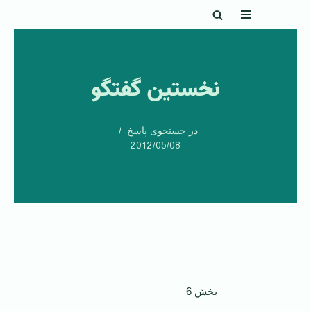
پرش
به
محتوا
نخستین گفتگو
در جستجوی پاسخ
2012/05/08
بخش 6