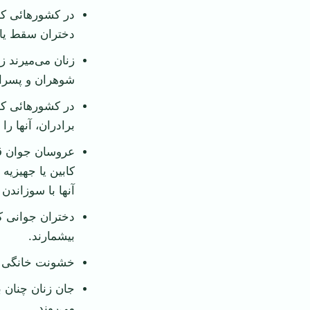
در کشورهائی که
دختران سقط يا 
زنان می‌ميرند ز
شوهران و پسرا
در کشورهائی که
برادران، آنها ر
عروسان جوان قر
کابين يا جهيزيه
آنها با سوزاندن 
دختران جوانی ک
بيشمارند.
خشونت خانگی د
جان زنان چنان
می‌روند.