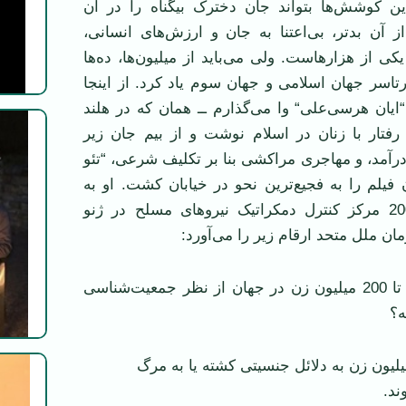
اين کوشش‌ها بتواند جان دخترک بيگناه را در آن
ز آن بدتر، بی‌اعتنا به جان و ارزش‌های انسانی،
کی از هزارهاست. ولی می‌بايد از ميليون‌ها، ده‌ها
تاسر جهان اسلامی و جهان سوم ياد کرد. از اينجا
يان هرسی‌علی“ وا می‌گذارم ــ همان که در هلند
ه رفتار با زنان در اسلام نوشت و از بيم جان زير
2 ساعته درآمد، و مهاجری مراکشی بنا بر تکليف شرعی، “تئو
 فيلم را به فجيع‌ترين نحو در خيابان کشت. او به
استناد گزارش 2004 مرکز کنترل دمکراتيک نيروهای مسلح در ژنو
مان ملل متحد ارقام زير را می‌آورد:
هر سال ميان 113 تا 200 ميليون زن در جهان از نظر جمعيت‌شناسی
ه؟
ی 5/1 تا 3 ميليون زن به دلائل جنسيتی کشته يا به مرگ
ند.