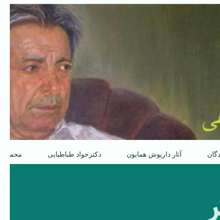
دگان
آثار داریوش همایون
دکترجواد طباطبایی
محمدعل
ر