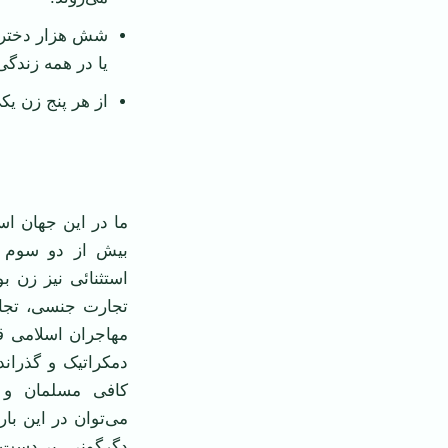
شش هزار دختر را
يا در همه زندگی
از هر پنج زن يکی
ما در اين جهان اس
بيش از دو سوم جه
استثنائی نيز زن 
تجارت جنسی، تجاو
مهاجران اسلامی ق
دمکراتيک و گذراندن
کافی مسلمان و غي
می‌توان در اين با
دگرگونی بی‌دست ي