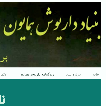
پرش
به
محتوا
خانه
درباره بنیاد
زندگینامه داریوش همایون
عکس
نا