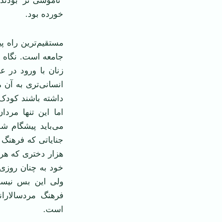
“ناموسی“تر بودند
خورده بود.
مستقيم‌ترين راه 
جامعه است. نگاه ب
زنان با ورود در 
انسانی‌تری به آن 
داشته باشند کودک
اما اين تنها مردا
می‌بايد پيشگام شو
جناياتی که فرهنگ 
هزار دختری که هر
خود به چنان روزی م
ولی اين بس نيست
فرهنگ مردسالارانه
است.