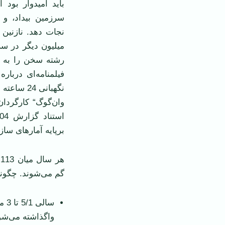
بايد اميدوار بود 
سرزمين بيداد، و ا
نجات دهد. نازنين ي
ميليون ديگر در سر
رشته سخن را به “ا
فيلمنامه‌ای دربار
نگهبانی 4
وان‌گوگ“ کارگردان
برپايه آمارهای ساز
گم می‌شوند. چگون
سال
واگذاشته می‌شو