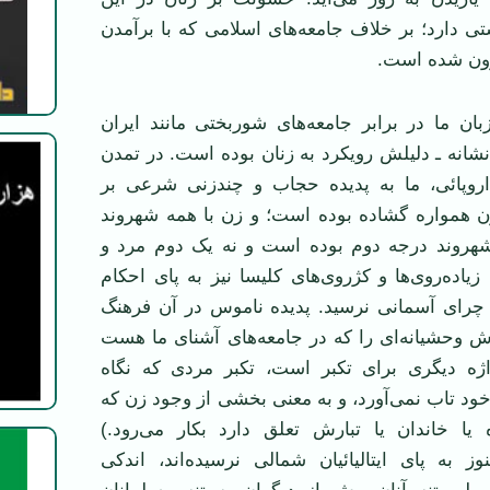
ستی دارد؛ بر خلاف جامعه‌های اسلامی که با برآمدن
فزون شده است.
بان ما در برابر جامعه‌های شوربختی مانند ايران
نشانه ـ دليلش رويکرد به زنان بوده است. در تمدن
اروپائی، ما به پديده حجاب و چندزنی شرعی بر
ن همواره گشاده بوده است؛ و زن با همه شهروند
هروند درجه دوم بوده است و نه يک دوم مرد و
زياده‌روی‌ها و کژروی‌های کليسا نيز به پای احکام
چرای آسمانی نرسيد. پديده ناموس در آن فرهنگ
ش وحشيانه‌ای را که در جامعه‌های آشنای ما هست
ژه ديگری برای تکبر است، تکبر مردی که نگاه
ود تاب نمی‌آورد، و به معنی بخشی از وجود زن که
 يا خاندان يا تبارش تعلق دارد بکار می‌رود.)
ز به پای ايتاليائيان شمالی نرسيده‌اند، اندکی