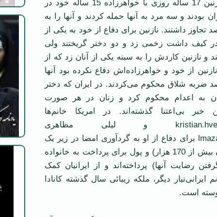
روزنامه اعتماد، نازنين 17 ساله روزی با خواهرزاده 15 ساله خود در
 بودند و سه مرد به آنها حمله کردند و آنها را به
د تجاوز داشتند. نازنين برای دفاع از خود به يکی از
 در کيف داشت زخمی زد و دو دختر گريختند ولی
ند و نازنين کاردش را به سينه يکی از آنان زد که از
زنين از خود و خواهرزاده‌اش دفاع نکرده بود آنها
صد ضربه شلاق محکوم می‌کردند. در ايران که دختر
وان به اعدام محکوم کرد و زنان در هر صورت
 خبر بی‌اعتنا گذشته‌اند. در امريکا خانم‌ها
kristian.hvesser@gmail.com و ليلی مظاهری
lmazaheri@gmail.com برای دفاع از او به گردآوری امضا در زير يک
دادخواهی (تا کنون بيش از 170 هزار) و پول برای پرداخت به خانواده
فتن رضايت آنها) پرداخته‌اند و از ايرانيان کمک
 ايرانی‌تبار ديگر، ملکه زيبائی سال گذشته کانادا
يوسته است.