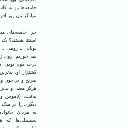
جامعه‌ها رو به کا
بنيادگرايان روز ا
چرا جامعه‌های ميز
استثنا هستند؟ يک 
يونانی ـ رومی ـ 
نمی‌خوريم. روی ز
درجه دوم بودن، ش
کشتزار او. بدترين 
صريح و بي‌چون و 
هرگز معنی و پذير
نيافت. (ناموس وا
ديگری را بر ملک خ
به مردان خانواده
سيسيلی‌ها، که هنو