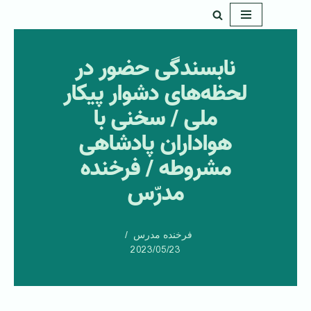
پرش
به
نابسندگی حضور در
محتوا
لحظه‌های دشوار پیکار
ملی / سخنی با
هواداران پادشاهی
مشروطه / فرخنده
مدرّس
فرخنده مدرس
2023/05/23