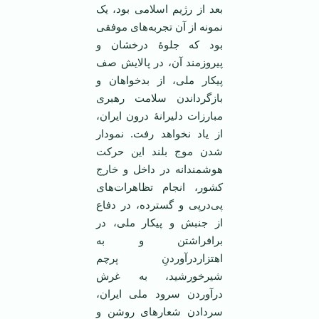
بعد از رژیم اسلامی بود، یک
نمونه از آن تجربه‌های موفقی
بود که جلوۀ درخشان و
پیروزمند آن، در پالایش صف
پیکار ملی، از بدخواهان و
بازگرداندن سلامت رهبری
مبارزات دلیرانۀ درون ایران،
از یاد نخواهد رفت. نمودار
شدن موج بلند این حرکت
هوشمندانه در داخل و خارج
کشور، انجام تظاهرات‌های
پی‌درپی و گسترده، در دفاع
از جنبش و پیکار ملی، در
برافراشتن و به
اهتزاردرآوردنِ پرچم
شیرخورشید، به غرش
درآوردن سرود ملی ایران،
سردادن شعارهای روشن و