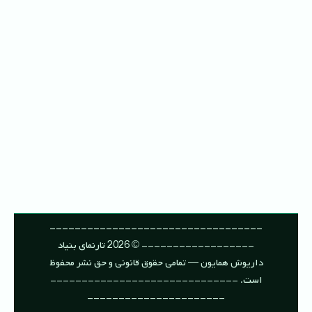
----------------------------------
------------------ © 2026 تارنمای بنیاد
داریوش همایون — تمامی حقوق قانونی و حق نشر محفوظ
است. ------------------------------
----------------------