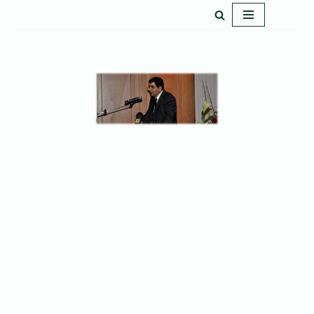
پرش
به
محتوا