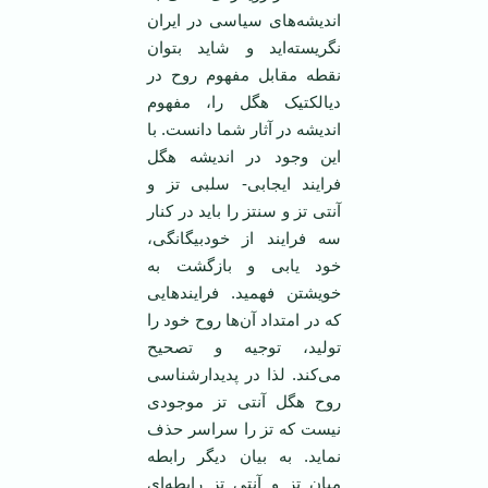
اندیشه‌های سیاسی در ایران
نگریسته‌اید و شاید بتوان
نقطه مقابل مفهوم روح در
دیالکتیک هگل را، مفهوم
اندیشه در آثار شما دانست. با
این وجود در اندیشه هگل
فرایند ایجابی- سلبی تز و
آنتی تز و سنتز را باید در کنار
سه فرایند از خودبیگانگی،
خود یابی و بازگشت به
خویشتن فهمید. فرایندهایی
که در امتداد آن‌ها روح خود را
تولید، توجیه و تصحیح
می‌کند. لذا در پدیدار‌شناسی
روح هگل آنتی تز موجودی
نیست که تز را سراسر حذف
نماید. به بیان دیگر رابطه
میان تز و آنتی تز رابطه‌ای