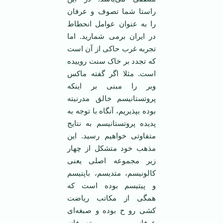
راستا شما تصوف و عرفان
را به عنوان عوامل انحطاط
در ایران برمی شمارید. اما
تجربه غرب حاکی از آن است
که تجدد بر خاک سنت روییده
است. مثلا اگر گفته ماکس
وبر را مبنی بر اینکه
پروتستانیسم خالق مدرنیته
بوده بپذیریم، آنگاه با توجه به
پدیده پروتستانیسم به نتایج
متفاوتی خواهیم رسید. این
مذهب خود متشکل از چهار
زیر مجموعه اصلی یعنی
کالونیسم، متدیسم، باپتیسم
و پیتیسم بوده است که
همگی از مکاتب ریاضت
کشی رو ح بوده و صبغه‌ای
عرفانی و متصوفانه