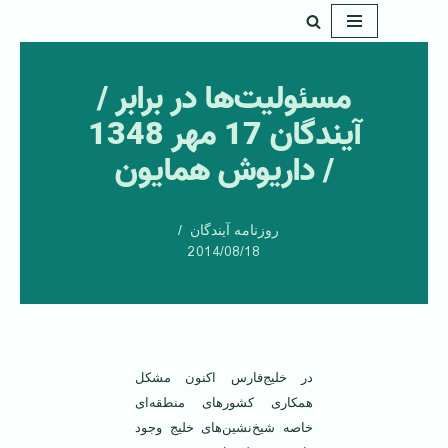
پرش
به
مسئولیت‌ها در برابر /
محتوا
آيندگان 17 مهر 1348
/ داريوش همایون
روزنامه آیندگان
2014/08/18
‌در خلیج‌فارس اکنون مشکل
همکاری‌ کشورهای منطقه‌ای
خاصه شیخ‌نشین‌های خلیج وجود