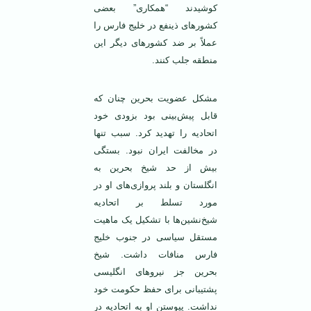
کوشیدند “همکاری” بعضی
کشورهای ذینفع در خلیج فارس را
عملاً بر ضد کشورهای دیگر این
منطقه جلب کنند.
مشکل عضویت بحرین چنان که
قابل پیش‌بینی بود بزودی خود
اتحادیه را تهدید کرد. سبب تنها
در مخالفت ایران نبود. بستگی
بیش از حد شیخ بحرین به
انگلستان و بلند پروازی‌های او در
مورد تسلط بر اتحادیه
شیخ‌نشین‌ها با تشکیل یک ماهیت
مستقل سیاسی در جنوب خلیج
فارس منافات داشت. شیخ
بحرین جز نیروهای انگلیسی
پشتیبانی برای حفظ حکومت خود
نداشت. پیوستن او به اتحادیه در