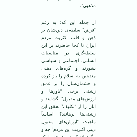
مذهبی”.
از جمله این که؛ به رغم
“فرض” سلطه‌ی دین‌شان بر
ذهن و قلب اکثریت مردم
ایران تا کجا حاضرند بر این
سلطه‌گری در مناسبات
انسانی، اجتماعی و سیاسی
بشورند و گره‌های ذهنی
متدینین به اسلام را باز کرده
و چشمان‌شان را بر عمق
زشتی برخی “باورها و
ارزش‌های مقبول” بگشایند و
آنان را از “تکلیف” تحقق این
زشتی‌ها برهانند؟ اساساً
ماهیت “ارزش‌های مقبول
دینی اکثریت این مردم” چه و
چگونه‌اند که نمی‌توانند با یک