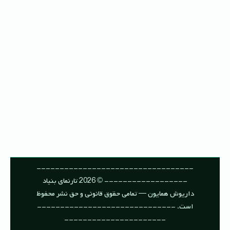
----------------------------------
------------------ © 2026 تارنمای بنیاد
داریوش همایون — تمامی حقوق قانونی و حق نشر محفوظ
است. ------------------------------
----------------------