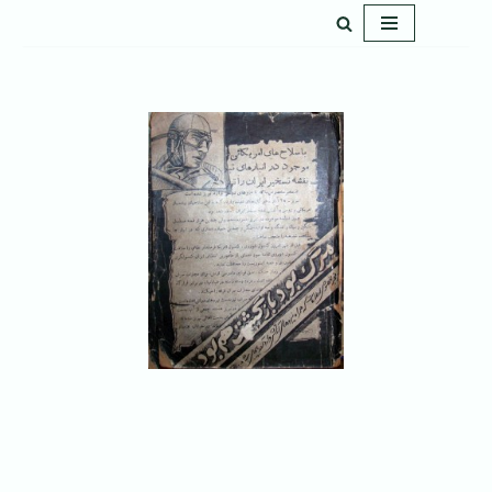
پرش
به
محتوا