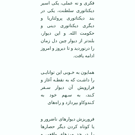
فکری و نه عملی، یکی اسیر
دیکتاتوری سلطنت، یکی در
بند دیکتاتوری پرولتاریا و
دیگری دیکتاتوری دینی و
حکومت الله. و این دیوار،
بلند‌تر از دیوار چین دل زمان
را درنوردید و تا دیروز و امروز
ادامه یافت.
همایون به خـوبی این توانایـی
را داشـت که به نقطـه آغاز و
فرارویش آن دیوار سـفر
کـند، به سـهم خود به
کـندوکاو بپردازد و راه‌های
فروریزش دیوارهای ناضرور و
یا کوتاه کردن دیگر حصار‌ها
را در حد مرز‌های واقعی و