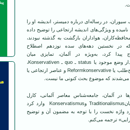
ت.
 سیوران، در رساله‌ای درباره دمیستر، اندیشه او را
نامیده و ویژگی‌های اندیشه ارتجاعی را توضیح داده
حافظه‌کاران، هواداران بازگشت به گذشته نبودند،
که در نخستین دهه‌های سده نوزدهم اصطلاح
ج پیدا کرد، به‌ویژه در آلمان، تمایزی میان
محافظه‌کاران هوادار وضع موجود یا status ـ quo ـ Konservativen،
محافظه‌کاری اصلاح‌طلب یا Reformkonservative و عناصر ارتجاعی یا
زها در آلمان، جامعه‌شناس معاصر آلمانی، کارل
مانهایم، تمایزی میانTraditionalismus وKonservatismus وارد کرد
د واژه نخست را با توجه به مضمون آن و توضیح
رایی» ترجمه می‌کنم.