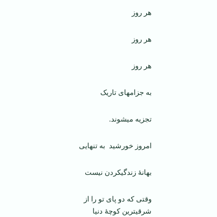
هر روز
هر روز
هر روز
به جزام­های تاریک
تجزیه می­شوند.
امروز خورشید به تنهایی
بهانۀ زندگی­کردن نیست
وقتی که دو پای تو را از
شرقی­ترین کوچۀ دنیا