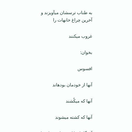
به طناب ترسشان می­آویزند و
آخرین چراغ خانه­ات را
غروب می­کنند
بخوان:
افسوس
آنها از خودمان بوده­اند
آنها که می­کُشند
آنها که کشته می­شوند