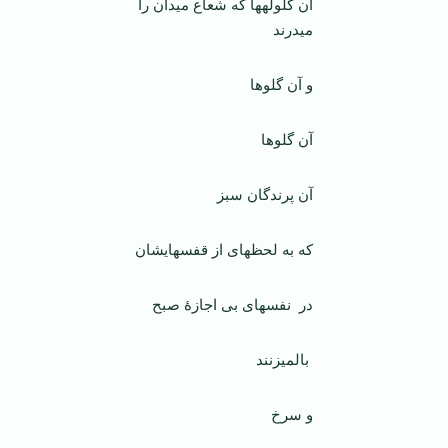
آن گلوله­ها که شعاع میدان را
می­درند
و آن گلوها
آن گلوها
آن پرندگان سبز
که به لحظه­ای از قفس­هایشان
در نفس­های بی اجازۀ صبح
بال­می­زنند
و سرخ