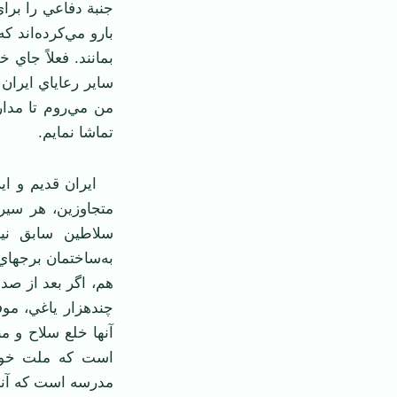
جنبة دفاعي را براي
بارو مي‌كرده‌اند 
بمانند. فعلاً جاي
ساير رعاياي ايران
من مي‌روم تا مدار
تماشا نمايم.
ايران قديم و اير
متجاوزين، هر سير
سلاطين سابق ني
به‌ساختمان برجهاي
هم، اگر بعد از صد
چندهزار ياغي، موفق
آنها خلع سلاح و 
است كه ملت خود 
مدرسه است كه آنها