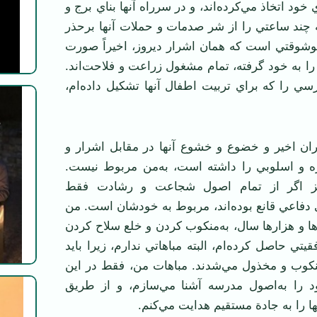
 خود اتخاذ مي‌كرده‌اند، و در سرراه آنها بناي برج و
كه چند ساعتي را از شر صدمات و حملات آنها برحذر
 خوشوقتي است كه همان اشرار ديروز، اخيراً صورت
 را به خود گرفته، تمام مشغول زراعت و فلاحت‌اند.
سي را كه براي تربيت اطفال آنها تشكيل داده‌ام،
ان اخير و خضوع و خشوع آنها در مقابل اشرار و
ه و اسلوبي را داشته است، به‌من مربوط نيست.
ز اگر از تمام اصول شجاعت و رشادت فقط
 دفاعي قانع بوده‌اند، مربوط به خودشان است. من
ها و هزارها سال، به‌منكوب كردن و خلع سلاح كردن
يتي حاصل كرده‌ام، البته مباهاتي ندارم، زيرا بايد
منكوب و مخذول مي‌شدند. مباهات من، فقط در اين
را به‌اصول مدرسه آشنا مي‌سازم، و از طريق
 را به جادة مستقيم هدايت مي‌كنم.