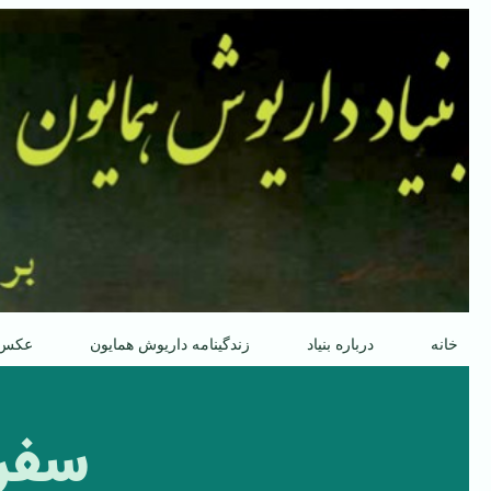
پرش
به
محتوا
خانه
درباره بنیاد
زندگینامه داریوش همایون
عکس
سفرن