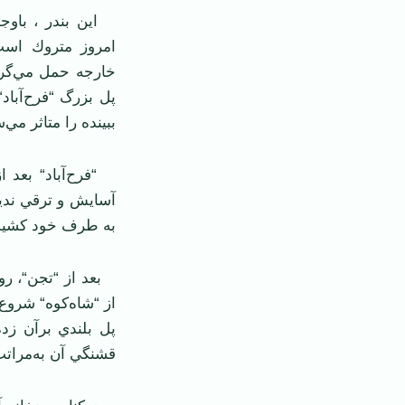
اين بندر ، باوجو
امروز متروك است
خارجه حمل مي‌گرد
پل بزرگ “فرح‌آباد
ببينده را متاثر مي‌
“فرح‌آباد“ بعد از
آسايش و ترقي نديد
به طرف خود كشيده
بعد از “تجن“، رود
از “شاه‌كوه“ شروع
پل بلندي برآن زد
قشنگي آن به‌مرات