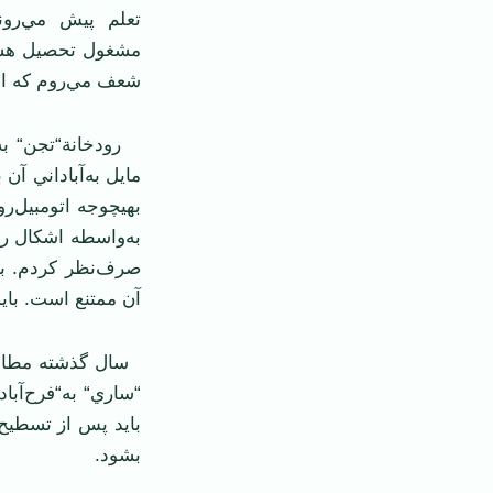
تعلم پيش مي‌روند
مشغول تحصيل هستن
شعف مي‌روم كه استع
رودخانة‌“تجن“ به‌ب
مايل به‌آباداني آ
بهيچوجه اتومبيل‌رو
به‌واسطه اشكال راه
صرف‌نظر كردم. باض
آن ممتنع است. بايد
سال گذشته مطابق 
“ساري“ به‌“فرح‌آباد
بايد پس از تسطيح
بشود.