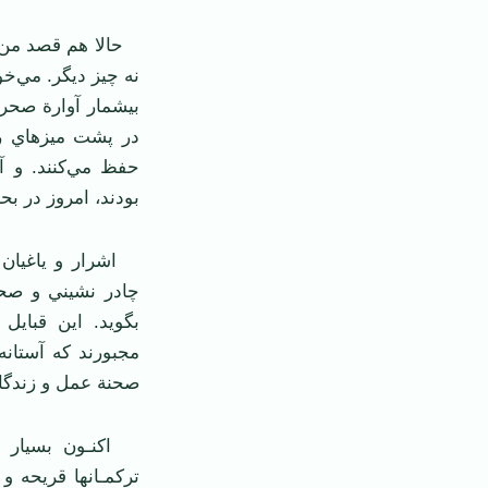
حالا هم قصد من ا
نه چيز ديگر. مي‌خ
بيشمار آوارة صحرا
در پشت ميزهاي رنگ
حفظ مي‌كنند. و آن
بودند، امروز در بح
اشرار و ياغيان 
چادر نشيني و صحرا
بگويد. اين قبايل 
مجبورند كه آستان
صحنة عمل و زندگا
اكنـون بسيار خو
تركمـانها قريحه و