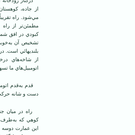
دركنار رودخانه آ
از جاده، كوهستان
مي‌شود. راه تقريبا
مطمئن‌تر از راه
كبودي در افق شمال
تشخيص آن به‌خوب
بلنديهائي است. د
از شاخه‌هاي درخ
اتومبيل‌هاي ما تسهي
قدم به‌قدم اتومبيل
دست و شانه حركت 
راه در ميان جنگل
كوهي كه به‌طرف 
اين عمارت دوسه اط