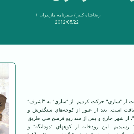
رضاشاه کبیر / سفرنامة مازندران
2012/05/22
 “ساري“ حركت كرديم. از “ساري“ به “اشرف“
 است. بعد از عبور از كوچه‌هاي سنگفرش و
“، از شهر خارج و پس از سه ربع فرسخ طي طريق
 رسيديم. اين رودخانه از كوههاي “دودانگه“ و