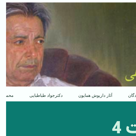
دگان
آثار داریوش همایون
دکترجواد طباطبایی
محمدعل
 4