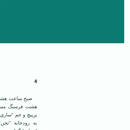
4
صبح ساعت هشت از
هشت فرسنگ مسافت
پرپيچ و خم “ساري
به رودخانه “تجن“