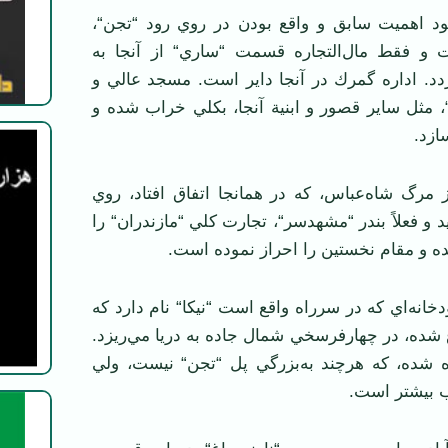
د اهميت سابق و واقع بودن در روي رود “تجن“،
 و فقط مال‌التجاره قسمت “ساري“ از آنجا به
د. اداره گمرك در آنجا داير است. مسجد عالي و
“، مثل ساير قصور و ابنية آنجا، بكلي خراب شده و
سازد.
 مرگ شاه‌عباس، كه در همانجا اتفاق افتاد، روي
 و فعلاً بندر “مشهدسر“، تجارت كلي “مازندران“ را
 و مقام نخستين را احراز نموده است.
خانه‌اي كه در سرراه واقع است “نيكا“ نام دارد كه
 شده، در چهارفرسخي شمال جاده به دريا مي‌ريزد.
ه شده، كه هرچند به‌بزرگي پل “تجن“ نيست، ولي
ب بيشتر است.