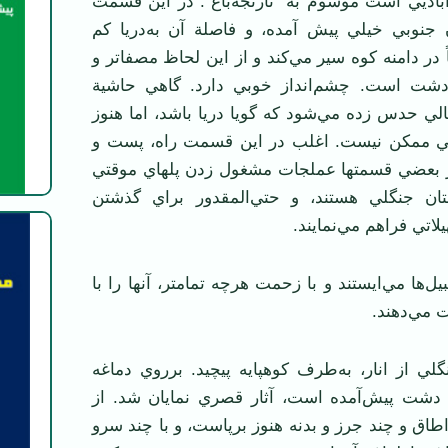
باديي است موسوم به “نارنجه‌باغ“. در اين قسمت
 جنوبي خيلي پيش آمده، و فاصلة آن به‌دريا كم
ً در دامنه كوه سير مي‌كند و از اين لحاظ مصفاتر و
 دشت است. چشم‌انداز خوبي دارد. گاهي حاشية
ي حدس زده مي‌شود كه گويا دريا باشد، اما هنوز
ي ممكن نيست. اغلب در اين قسمت راه، پست و
ر بعضي قسمتها عملجات مشغول زدن پلهاي موقتي
تان جنگلي هستند، و حتي‌المقدور براي گذشتن
لاتي فراهم مي‌نمايند.
‌ها مي‌ايستند و با زحمت هرچه تمامتر، آنها را با
مي‌دهند.
ي از انار، به‌طرف كوهپايه پيچيد. برروي دماغه
دشت پيش‌آمده است، آثار قصري نمايان شد. از
اق و چند جرز و بدنه هنوز برپاست، و با چند سرو