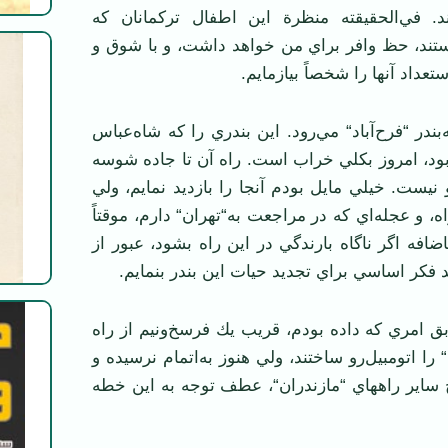
. في‌الحقيقته منظرة اين اطفال تركمانان كه
د، حظ وافر براي من خواهد داشت، و با شوق و
داد آنها را شخصاً بيازمايم.
ندر “فرح‌آباد“ مي‌رود. اين بندري را كه شاه‌عباس
ن بود، امروز بكلي خراب است. راه آن تا جاده شوسه
 نيست. خيلي مايل بودم آنجا را بازديد نمايم، ولي
، و عجله‌اي كه در مراجعت به‌“تهران“ دارم، موقتاً
افه اگر ناگاه بارندگي در اين راه بشود، عبور از
 فكر اساسي براي تجديد حيات اين بندر بنمايم.
امري كه داده بودم، قريب يك فرسخ‌ونيم از راه
“ را اتومبيل‌رو ساختند، ولي هنوز به‌اتمام نرسيده و
 ساير راههاي “مازندران“، عطف توجه به اين خطه