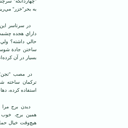
“چهاردانگه“ سرچشم
به بحر“خزر“ مي‌ريز
در سرتاسر اين ر
داراي هجده چشمه 
حالي داشته؟ ولي 
ساختن جادة شوسه،
بسيار در آن كرده‌ان
در مصب “تجن“ 
تركمان ساخته شد
استفاده كرده، دها
ديدن برج مرا به
همين برج، خوب م
هيچ‌وقت خيال حمل