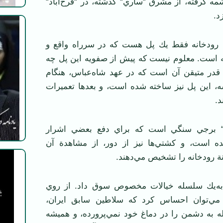
ه گرفته، از مشرق “ساري“ گذشته، در “فرح‌آباد“
د.
ودخانه فقط يك پل هست كه در سرراه واقع و
است. معلوم نيست كه پيش از صفويه اين پل چه
قدر متيقن آن است كه در عهد شاه‌عباس، هنگام
 اين پل نيز ساخته شده است، و بعدها تعميرات
د.
برجي سنگي است كه براي دفع بعضي اشرار
ه است، و كشتي‌ها نيز از دور، از مشاهدة آن
نة رودخانه را تشخيص مي‌دهند.
‌يك سلسله خيالات مخصوص سوق داد. از روي
ي‌توان احساس كرد كه سلاطين سابق ايران،
ه به دشمن را در دماغ خود نمي‌پرورده، و هميشه