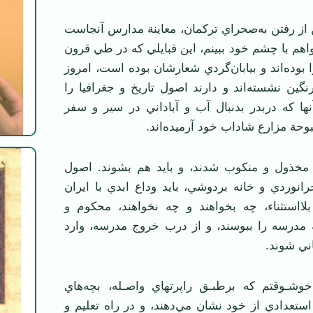
ز رفتن به‌صحراي تركمان، معاينة مدارس آنجاست
واهم با چشم خود ببينم، اين قبايلي كه در طي قرون
 بوده‌اند و بيابان‌گردي شعارشان بوده است، امروز
ين نشسته‌اند و دارند اصول تاريخ و جغرافيا را
ها كه دربدر بدنبال آب و آباداني در سير و سفر
بوحة مزارع شاداب خود آرميده‌اند.
مخذول و منكوب شدند، و بايد هم بشوند. اصول
نوردي و خانه بردوشي، بايد وداع ابدي با ايران
بلااستثناء، چه بخواهند و چه نخواهند، محكوم و
ه مدرسه را ببوسند، و از درب خروج مدرسه، وارد
ني شوند.
شـوقتم كه برطبـق راپرتهاي واصـله، بچه‌هاي
 استعدادي از خود نشان مي‌دهند، و در راه تعليم و