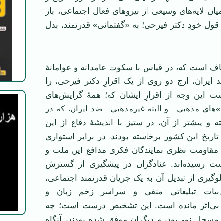
ان لایه‌های وسیعی از نیروهای فعال اجتماعی، باز
 قول خودِ دکتر فیرحی؛ به «گفتمانی» قدرتمند، بدل
اف است که، در قیاس با سکوت عامدانه و عوامانۀ
 ایران، ارج دو روی از یک اقرارِ دکتر فیرحی، را
 این وجه از اقرارِ ایشان که؛ همۀ گرایش‌های
های مذهبی ـ و البته غیرمذهبی ـ ضد ایران، که در
 و پیشتر از آن، در ستیز با اندیشۀ دفاع از این
اریخ این کشور برخاسته‌ بودند، در برابر استواری
بر مقاومت نظری نمایندگان فکری مدافع این ملت و
ت رسیده‌اند. عنادگران در پیشگیری از گسترش
لوگیری از تبدیل آن به یک جریان قدرتمند اجتماعی،
دبیات تبلیغاتی منفی و سراسر زخم زبان‌ و
 بی‌اثر مانده است. این تشخیص درست است؛ چه
سجل نمی‌بود، و دیگران موفق شده بودند، آنگاه