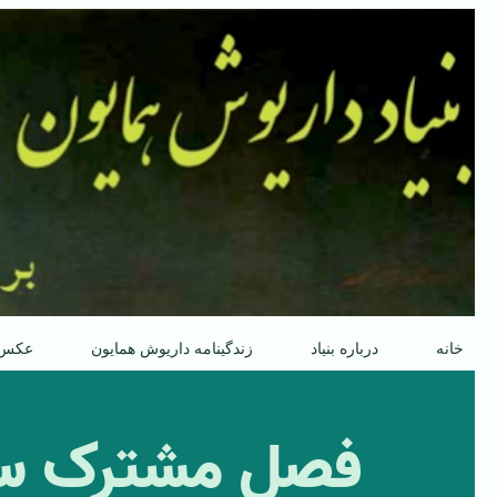
پرش
به
محتوا
خانه
درباره بنیاد
زندگینامه داریوش همایون
عکس
فصل مشترک سخن