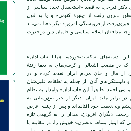
ای دکتر فیرحی، به قصد «استحصال تجدد سیاسی از
ظور «برون رفت از چنبرۀ کنونی» و یا به قول
 «برون‌رفت از فروبستگی امروز» دیگر معنا نمی‌داد
ز توجه مدافعان اسلام سیاسی و حامیان دین در قدرت
این دسته‌های شکست‌خورده، همانا «استادان»
، که در منصب اشغالی و کرسی‌های به یغما رفتۀ
، از مال و جان مردم ایران تغذیه کرده و در
و دلبستگی‌های آنان، از جمله به تعلقات قلبی‌شان
ن، می‌تاختند. ظاهراً این «استادان» وامدار به نظام
در برابر ملت ایران، دیگر از حیز نفع‌رسانی به
شم ولی‌نعمت خود افتاده‌اند و پس از چندی عِرض
حمت دیگران افزودن، میدان را به گروهی تازه
هی که اینبار بساط «نظری» خویش را، در مقابله با
انشهری، به نام «دوستی» و «فروتنی»، در قبال