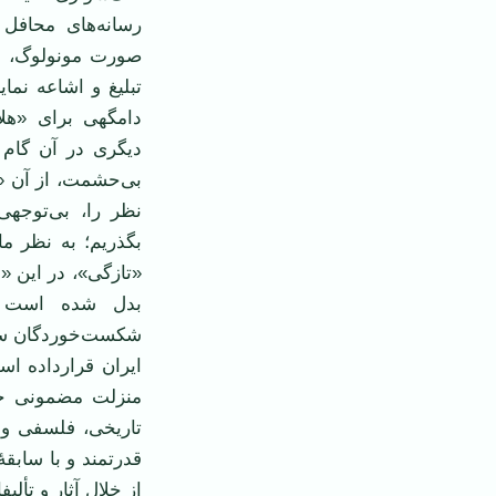
رسانه‌های محافل 
صورت مونولوگ، د
تبلیغ و اشاعه نما
دامگهی برای «هل
دیگری در آن گام 
بی‌حشمت، از آن «م
نظر را، بی‌توجهی
بگذریم؛ به نظر ما
«تاز‌گی»، در این «
بدل شده‌ است 
شکست‌خوردگان ساب
ایران قرارداده‌ ا
منزلت مضمونی خو
تاریخی، فلسفی و 
قدرتمند و با سابق
از خلال آثار و تألی