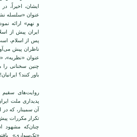
ایشان، اخیراً، د
عنوان «سلسله نش
و نهم» ارائه نمود
ایران پیش از اسل
پس از اسلام، است،
ناظران پیش می‌آور
عنوان «نظریه»، «
چنین سخنانی را م
باور کنند؟ ایرانیان!
روایت‌های سقیم 
پدیداری ملت ایرا
آن سمینار، که در ا
تکرار مکررات پیش 
چنان‌که مشهود ا
«تک‌سواری» یاف