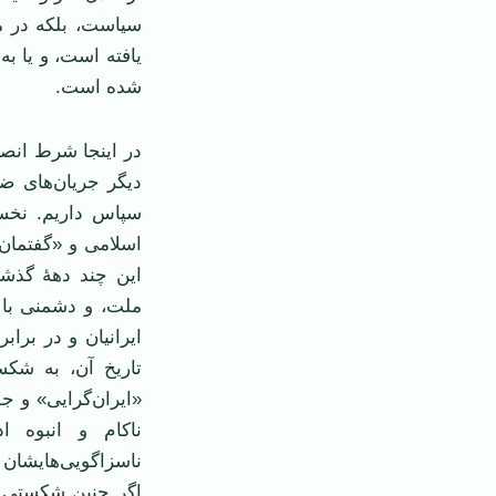
سیاست، بلکه در می
یافته است، و یا به
شده است.
در اینجا شرط انص
دیگر جریان‌های ضد
سپاس داریم. نخست
اسلامی و «گفتمان»
این چند دهۀ گذشته
ملت، و دشمنی با ت
ایرانیان و در برا
تاریخ آن، به شکس
«ایران‌گرایی» و ج
ناکام و انبوه ا
ناسزاگویی‌هایشان
اگر چنین شکستی م