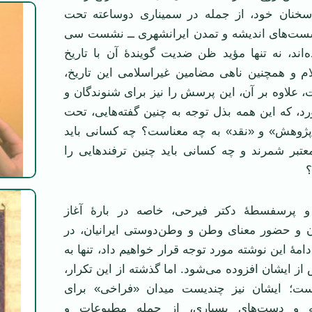
ر سخنان خود، از جمله در سمیناری دوساعته تحت
ست‌های اندیشه و تمدن ایرانشهری ــ نشست سی
ه‌اند، نه تنها مؤید ظن ضدیت گویندۀ آن با تاریخ
ام و همچنین ناهی مضامین غیراسلامی این تاریخ،
 علاوه بر آن، این پرسش را نیز برای شنوندگان و
د، که این همه بذل توجه به چنین گفته‌هایی، تحت
پژوهش» و «نقد» به چه معناست؟ چه کسانی باید
عتبر شمرند و چه کسانی باید چنین ترفندهایی را
؟
و پرسفسطۀ دکتر فیرحی، خاصه در بارۀ آغاز
ن و حضور معنای وطن و وطن‌دوستی ایرانیان، در
دامۀ این نوشته مورد توجه قرار خواهیم داد، تنها به
از ایشان افزوده می‌شود. اما گذشته از این تکرار،
ست؛ ایشان نیز چندیست میدان «فراخی» برای
ته و دست‌های بسیاری، از جمله مطبوعات و