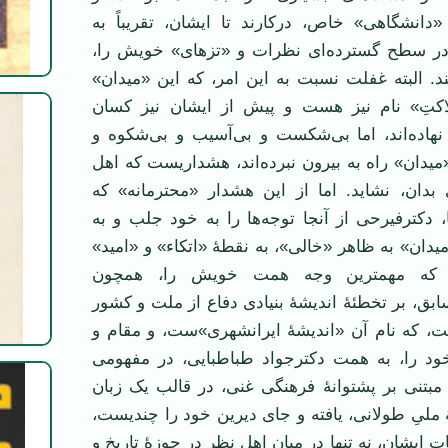
«دانشگاهی» خاص، درکارند تا ایشان، تقریباً به
ر سطح گسترده‌ای نظرات و «تزهای» خویش را،
یند. البته غفلت نسبت به این امر، که این «میدان»
اکتِ» نام نیز هست و پیش از ایشان نیز کسان
نهاده‌اند، اما بی‌شکست و بی‌آسیب و بی‌شکوه و
یدان» راه به بیرون نبرده‌اند، هشداریست که اهل
 بدان، نشاید. اما از این هشدار «محترمانه» که
، دکترفیرحی از آنجا توجه‌ها را به خود جلب و به
میدان» به ظاهر «خالی»، به نقطۀ «اتکاء» و «امید»
که مهمترین وجه همت خویش را، همچون
ق، بر تخطئۀ اندیشۀ بنیادی دفاع از ملت و کشور
ست، که نام آن «اندیشۀ ایرانشهری»‌ست، و مقام و
د را، به همت دکترجواد طباطبایی، در مفهومی
مبتنی بر پشتوانۀ فرهنگی غنی، در قالب یک زبان
ۀ ملیِ طولانی، یافته و جای دیرین خود را چندیست،
فات ایشان، نه تنها در میان اهل نظر در حوزۀ تاریخ و