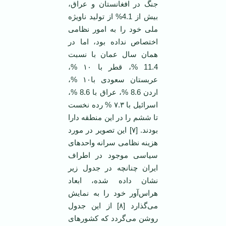
جنگ در افغانستان و عراق،
بیش از 4.1% از تولید ناویژه
ملی خود را به امور نظامی
اختصاص نداده بود، اما در‌‌
همان سال عمان با نسبت
11.4 %، قطر با ۱۰ %،
عربستان سعودی با۱۰ %،
اردن 8.6 %، عراق با 8.6 %،
اسرائیل با ۷.۳ % رده نخست
تا ششم را در این منطقه دارا
بودند. [۷] این تصویر در مورد
هزینه نظامی سرانه واحدهای
سیاسی موجود در اطراف
ایران چنانچه در جدول زیر
نشان داده شده، ابعاد
هراس‌آور خود را به نمایش
می‌گذارد [۸] از این جدول
روشن می‌گردد که کشورهای