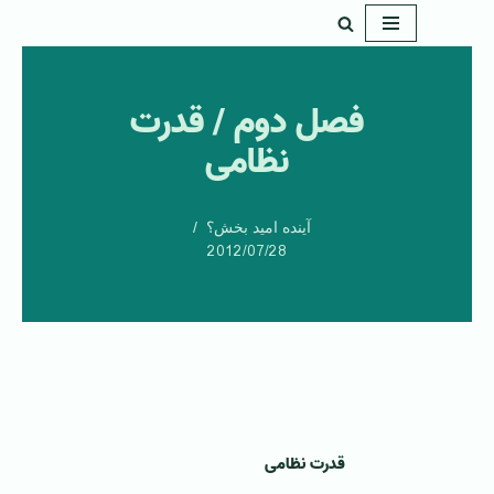
پرش
به
فصل دوم / قدرت
محتوا
نظامی
آینده امید بخش؟
2012/07/28
قدرت نظامی