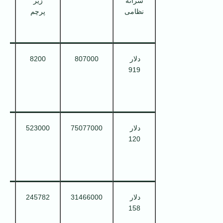
سرانه
زیر
ن
نظامی
پرچم
دلار
807000
8200
می
919
د
دلار
75077000
523000
می
120
2
دلار
31466000
245782
می
158