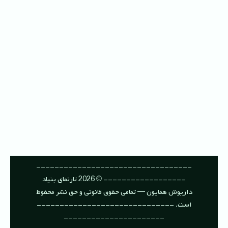
----------------------------------
------------------ © 2026 تارنمای بنیاد
داریوش همایون — تمامی حقوق قانونی و حق نشر محفوظ
است. ------------------------------
----------------------