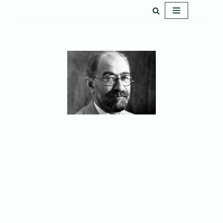
پرش
به
محتوا