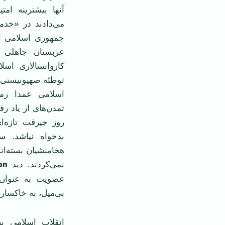
آنها بيشترينه ام
می‌دادند در «خدما
جمهوری اسلامی اص
عربستان جاهلی 
کاروانسالاری اسل
توطئه صهيونيستی 
اسلامی عمدا زمين
تمدن‌های از ياد رف
روز جيرفت تازه‌ا
بدخواه نپاشد. س
هخامنشيان بسته‌ان
on
نمی‌کردند. ديد
عضويت به عنوان ن
بی‌ميل، به خاکسار
انقلاب اسلامی بيد