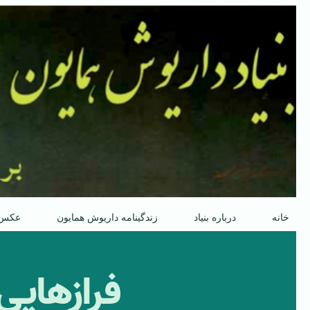
پرش
به
محتوا
خانه
درباره بنیاد
زندگینامه داریوش همایون
عکس
فرازهایی