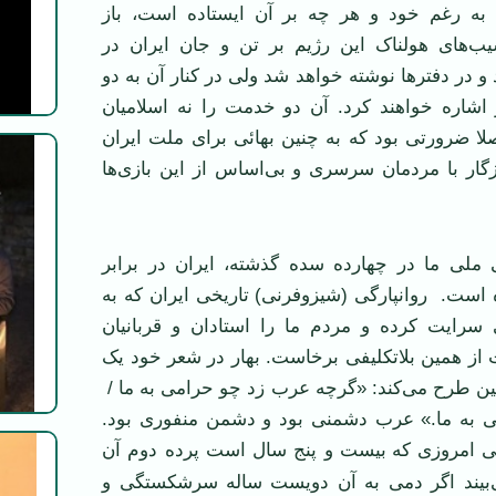
به رغم خود و هر چه بر آن ايستاده است، باز
‌های هولناک اين رژيم بر تن و جان ايران در
 و در دفترها نوشته خواهد شد ولی در کنار آن به دو
اشاره خواهند کرد. آن دو خدمت را نه اسلاميان
صلا ضرورتی بود که به چنين بهائی برای ملت ايران
زگار با مردمان سرسری و بی‌اساس از اين بازی‌ها
لی ما در چهارده سده گذشته، ايران در برابر
است. روانپارگی (شيزوفرنی) تاريخی ايران که به
 سرايت کرده و مردم ما را استادان و قربانيان
از همين بلاتکليفی برخاست. بهار در شعر خود يک
ين طرح می‌کند: «گرچه عرب زد چو حرامی به ما /
ی به ما.» عرب دشمنی بود و دشمن منفوری بود.
نی امروزی که
بيست و پنج سال است پرده دوم آن
ی‌بيند اگر دمی به آن دويست ساله سرشکستگی و