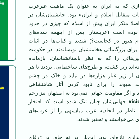
تيازی که به ايران به عنوان يک ماهيت غيرعرب
ت متقابل اسلام و ايران» بود. جانشينان‌شان در
لا منکر ايران پيش از اسلام که چيزی در حدود
بوده است (عربستان پس از اينهمه سده‌های
ام هنوز در کجاست؟) شدند و کتاب‌ها در اثبات
برای بزرگنمائی هخامنشيان نويساندند. در حکومت
‌هائی را که به نظر باستانشناسان، بازمانده
ته‌اند زير کشت، و طرح‌های ساختمانی، بردند تا هر
ی از زير غبار هزاره‌ها در نيايد و خاک در چشم
د سيوند را برای نابود کردن آثار شاهنشاهی
د و اگر مقاومت جهانی نمی‌بود به اصفهان نيز رحم
visi
جهانی‌شان چنان تنگ شده است که افتخار
اظر در اتحاديه عرب ميان‌تهی را از عرب‌های
ی می‌خواستند و تحقير شدند.
اری تازه‌ای بود، اين‌بار در ته چاه، بر ژرفای