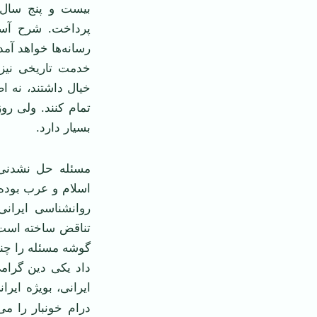
بيست و پنج سال 
پرداخت. شرح آسيب
رسانه‌ها خواهد آمد
خدمت تاريخی نيز 
خيال داشتند، نه ا
تمام کنند. ولی رو
بسيار دارد.
مسئله حل نشدنی م
اسلام و عرب بوده 
روانشناسی ايرانی
تناقض ساخته است 
گوشه مسئله را چن
داد يکی دين گرام
ايرانی، بويژه ايرا
درام خونبار را م