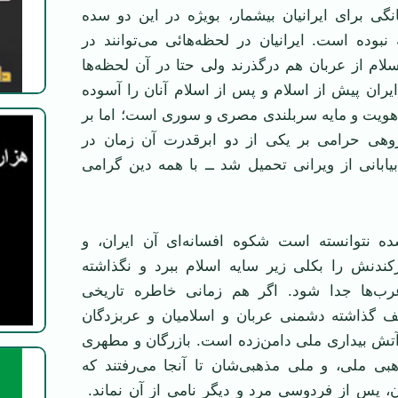
گی برای ايرانيان بيشمار، بويژه در اين دو سده
 نبوده است. ايرانيان در لحظه‌هائی می‌توانند در
ام از عربان هم درگذرند ولی حتا در آن لحظه‌ها
ران پيش از اسلام و پس از اسلام آنان را آسوده
 هويت و مايه سربلندی مصری و سوری است؛ اما بر
وهی حرامی بر يکی از دو ابرقدرت آن زمان در
يابانی از ويرانی تحميل شد ــ با همه دين گرامی
ه نتوانسته است شکوه افسانه‌ای آن ايران، و
کندنش را بکلی زير سايه اسلام ببرد و نگذاشته
ب‌ها جدا شود. اگر هم زمانی خاطره تاريخی
عف گذاشته دشمنی عربان و اسلاميان و عربزدگان
ر آتش بيداری ملی دامن‌زده است. بازرگان و مطهری
هبی ملی، و ملی مذهبی‌شان تا آنجا می‌رفتند که
ن، پس از فردوسی مرد و ديگر نامی از آن نماند.