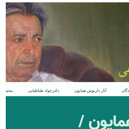
دگان
آثار داریوش همایون
دکترجواد طباطبایی
محمدعل
مایون /