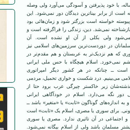
له، با خود پذيرفتن و آسودگی می‌آورد ولی وصله
ه است از برابر بيناترين ديدگان دور نمی‌شود. اين
يوسته خواسته است بزرگتر شود و زمان‌هائی بود
ازشناخته نمی‌شد. دين، زندگی را فراگرفته است و
نمی‌شود ولی بکلی از آن او نشده است. آن
سلمانان در دوردست‌ترين سرزمين‌های اسلامی نيز
ری که هم نزديک‌تر به عربستان و هم مقدم‌تر در
م نمی‌خورد. اسلام هيچگاه با حس ملی ايرانی
ست ــ چنانکه در هر کشور ديگر امپراتوری
لامی می‌بينيم. درد شکست و خواری تحميل، مردمی
ذشته‌شان زير خاکستر چيرگی عرب برود حتا از
دور نگه می‌دارد. اسلام در خودآگاهی ايرانی
و به اندازه‌های گوناگون «ثابت» يا «متغير» باشد ــ
رونی. برای سوری يا مصری، اسلام يک «ثابت» است
 اجتماعی در آن تاثيری ندارد. مصری يا سوری
بيشتر مسلمان باشد ولی از اسلام بيگانه نمی‌شود.