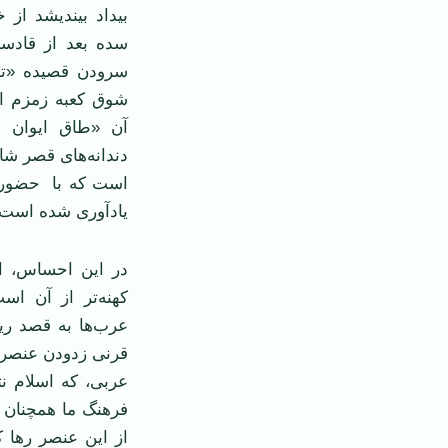
بيداد بينديشد از
سده بعد از قادسي
سرودن قصيده «تا 
شوق کعبه زمزم افش
آن «طاق ايوان جه
دندانه‌های قصر شاه
است که با حضور ه
يادآوری شده است.
در اين احساس، ا
کهنه‌تر از آن اس
عرب‌ها به قصد ري
قرنی زدودن عنصر 
عربی، که اسلام نت
فرهنگ ما همچنان م
از اين عنصر رها ک