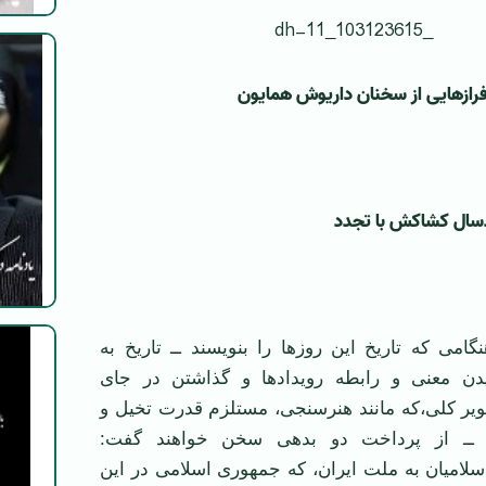
رازهایی از سخنان داریوش همایون
دسال کشاکش با تجدد
می که تاريخ اين روزها را بنويسند ــ تاريخ به
دن معنی و رابطه رويدادها و گذاشتن در جای
ير کلی،که مانند هنرسنجی، مستلزم قدرت تخيل و
ــ از پرداخت دو بدهی سخن خواهند گفت:
سلاميان به ملت ايران، که جمهوری اسلامی در اين