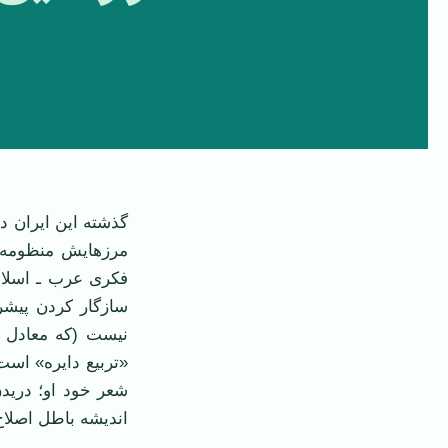
گذشته اين ايران د
مرزهايش منظومه 
فکری عرب ـ اسلام
سازگار کردن پيشرف
نيست (که معادل 
«تربيع دايره» اس
شعر خود او؛ دريد
انديشه باطل اصلا