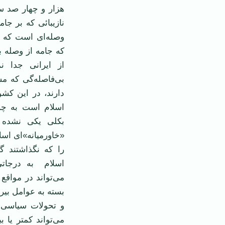
هزار و چهار صد سا
نازيبائی که بر جام
وصله‌ای است که پ
که جامه از وصله ب
از ايرانی جدا 
بی‌فاصله‌گی که م
دارند، در اين کشو
اسلام است به چش
بکلی يکی نشده ا
«خاورميانه»ای اس
را که نگذاشتند گ
اسلام به درجاتی 
می‌تواند در مواقع 
بسته به عوامل بي
و تحولات سياسی و
می‌تواند کمتر يا 