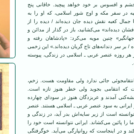
 خشم و افسوس بر خود خواهد پيچيد. خاقانی پنج
ه در سفر مکه و اوج شور اسلامی، که او را به
جمال کعبه نقش ديده جان ديده‌اند / ديده را از
ان ديده‌اند» می‌کشانيد، باز در گذار از مدائن و
انگير» چنين مويه می‌کرد: «پادشاهان رفته و
 / بر سر دندانه‌های تاج گريان ديده‌اند.» اين زخمی
ر روزه عنصر عربی ـ اسلامی در زندگی، پيوسته
نتقامجوئی جائی ندارد ولی مقاومت هست. زخم،
ت که انتقامی بجويد ولی خطر هنوز تازه است.
شه‌کنی آمدند و عربزدگان هنوز در سودای چهارده
ايرانی به سود عنصر عربی ـ اسلامی هستند. عنصر
وانسته است از زير سايه‌اش بدر آيد، در زندگی و
ا را پائين می‌کشاند. ايرانی نتوانسته است خود را
ند و در اينجاست که روانپارگی می‌آيد. خوگرفتگی