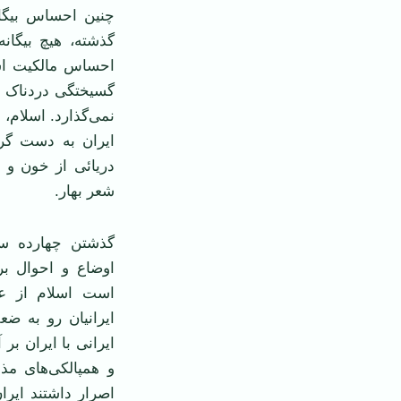
چنين احساس بيگان
گذشته، هيچ بيگانه
احساس مالکيت اسل
گسيختگی دردناک اي
نمی‌گذارد. اسلام،
ايران به دست گر
دريائی از خون و ب
شعر بهار.
گذشتن چهارده سد
اوضاع و احوال بر
است اسلام از عر
ايرانيان رو به ض
ايرانی با ايران ب
و همپالکی‌های مذ
اصرار داشتند ايرا